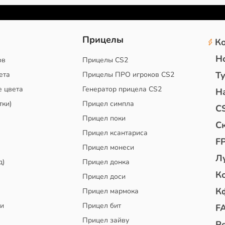
2
Прицелы
К
Н
ов
Прицелы CS2
Т
ета
Прицелы ПРО игроков CS2
е цвета
Генератор прицела CS2
Н
тки)
Прицел симпла
C
Прицел поки
С
Прицел ксантариса
F
Прицел монеси
Л
д)
Прицел донка
К
Прицел доси
К
Прицел мармока
чи
Прицел бит
F
Прицел зайву
Р