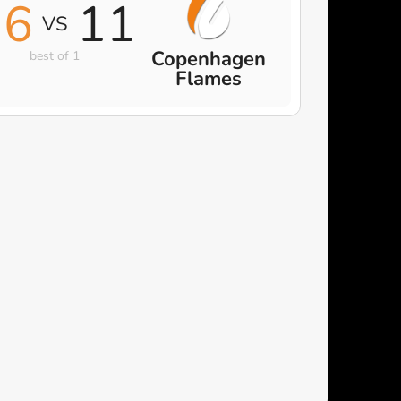
16
11
VS
Copenhagen
best of 1
Flames