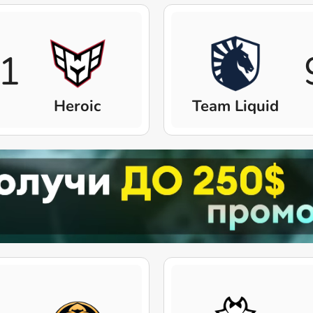
1
Heroic
Team Liquid