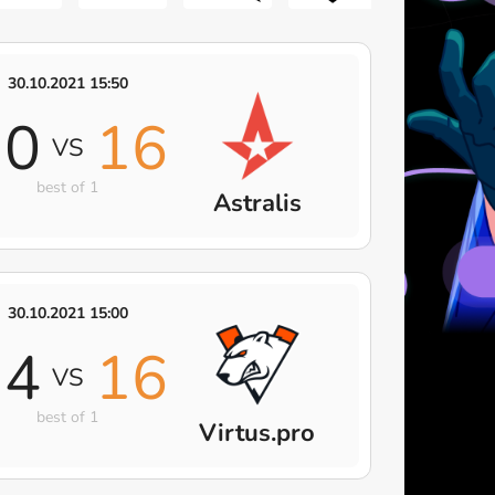
30.10.2021 15:50
10
16
VS
best of 1
Astralis
30.10.2021 15:00
14
16
VS
best of 1
Virtus.pro