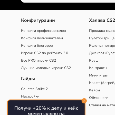
Конфигурации
Халява CS
Конфиги профессионалов
Продажа скин
Конфиги пользователей
Рулетки три цв
Конфиги блогеров
Рулетки четыр
Игроки CS2 по рейтингу 3.0
Джекпот (Руле
Все PRO игроки CS2
Краш
Лучшие молодые игроки CS2
Контракты
Мини игры
Гайды
Крафт (Апгрей
Counter-Strike 2
Кейсы
Настройки
Обменники
Руководство
Ставки на мат
Получи +20% к депу и кейс
Тактики
моментально на