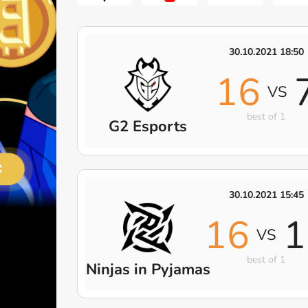
30.10.2021 18:50
16
VS
best of 1
G2 Esports
30.10.2021 15:45
16
1
VS
best of 1
Ninjas in Pyjamas