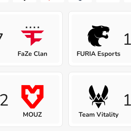
7
FaZe Clan
FURIA Esports
2
MOUZ
Team Vitality