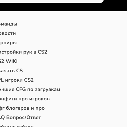
оманды
овости
урниры
астройки рук в CS2
S2 WIKI
качать CS
PL игроки CS2
учшие CFG по загрузкам
онфиги про игроков
фг блогеров и про
AQ Вопрос/Ответ
ейтинг сайтов