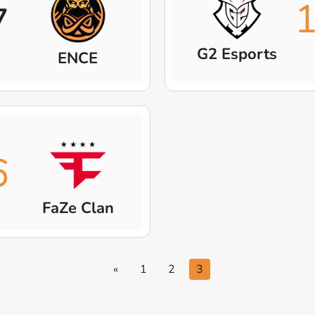
7
G2 Esports
ENCE
6
FaZe Clan
«
1
2
3