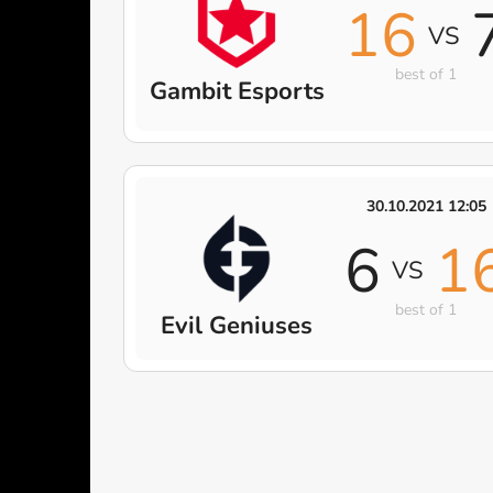
16
VS
best of 1
Gambit Esports
30.10.2021 12:05
6
1
VS
best of 1
Evil Geniuses