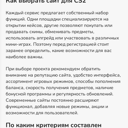
Как выбрать сайт для CS2
Каждый сервис предлагает собственный набор
функций. Одни площадки специализируются на
открытии кейсов, другие позволяют покупать или
продавать скины, обменивать предметы,
использовать апгрейд или участвовать в различных
мини-играх. Поэтому перед регистрацией стоит
заранее определить, какие возможности для вас
наиболее важны.
При выборе проекта рекомендуем обратить
внимание на репутацию сайта, удобство интерфейса,
ассортимент игровых режимов, способы пополнения
баланса, скорость получения предметов, наличие
бонусной программы и регулярность обновлений.
Современные сайты постоянно расширяют
функционал, добавляя новые режимы, акции и
возможности для пользователей.
По каким критериям составлен