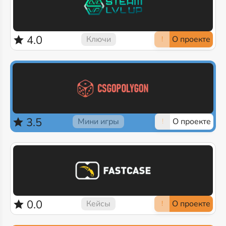
4.0
Ключи
О проекте
!
3.5
Мини игры
О проекте
!
0.0
Кейсы
О проекте
!