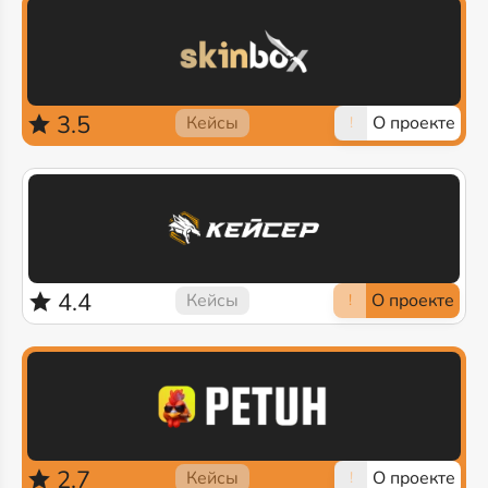
3.5
Кейсы
О проекте
!
4.4
Кейсы
О проекте
!
2.7
Кейсы
О проекте
!