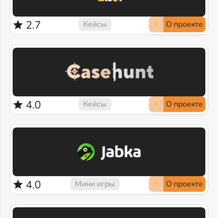
2.7
Кейсы
О проекте
!
4.0
Кейсы
О проекте
!
4.0
Мини игры
О проекте
!