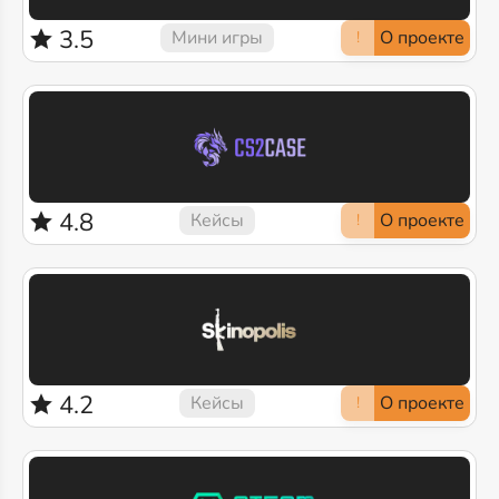
3.5
Мини игры
О проекте
!
4.8
Кейсы
О проекте
!
4.2
Кейсы
О проекте
!