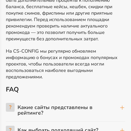
быть дополнительные проценты к пополнению
баланса, бесплатные кейсы, кешбек, скидки при
покупке скинов, фриспины или другие приятные
привилегии. Перед использованием площадки
рекомендуем проверить наличие актуального
промокода — это позволит получить больше
преимуществ без дополнительных затрат.
На CS-CONFIG мы регулярно обновляем
информацию о бонусах и промокодах популярных
проектов, чтобы пользователи всегда могли
воспользоваться наиболее выгодными
предложениями.
FAQ
?
Какие сайты представлены в
рейтинге?
?
Как выбрать подходящий сайт?