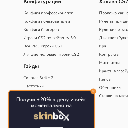
Конфигурации
Халява CS
Конфиги профессионалов
Продажа скин
Конфиги пользователей
Рулетки три цв
Конфиги блогеров
Рулетки четыр
Игроки CS2 по рейтингу 3.0
Джекпот (Руле
Все PRO игроки CS2
Краш
Лучшие молодые игроки CS2
Контракты
Мини игры
Гайды
Крафт (Апгрей
Counter-Strike 2
Кейсы
Настройки
Обменники
Руководство
Ставки на мат
Получи +20% к депу и кейс
Тактики
моментально на
Конфиг для тренировок в CS
Как сохранить свой конфиг CS
Инста смоки на карте de_mirage в CS2