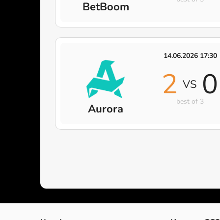
BetBoom
14.06.2026 17:30
2
0
VS
best of 3
Aurora