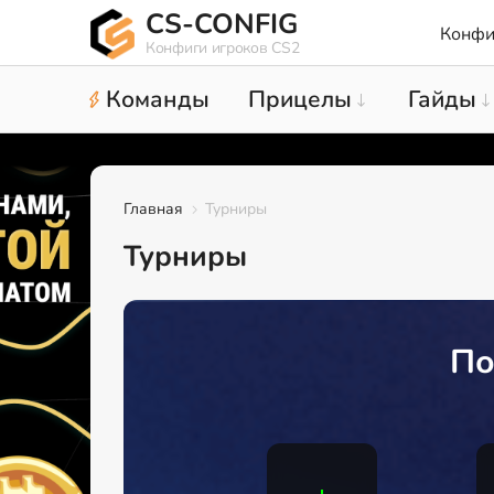
CS-CONFIG
Конфи
Конфиги игроков CS2
Команды
Прицелы
Гайды
Главная
Турниры
Турниры
По