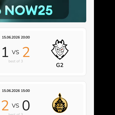
15.06.2026 20:00
1
2
VS
best of 3
G2
15.06.2026 15:00
2
0
VS
best of 3