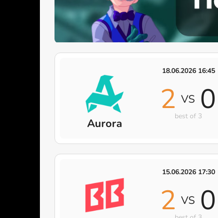
18.06.2026 16:45
2
0
VS
best of 3
Aurora
15.06.2026 17:30
2
0
VS
best of 3