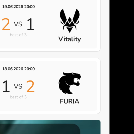
19.06.2026 20:00
2
1
VS
best of 3
Vitality
18.06.2026 20:00
1
2
VS
best of 3
FURIA