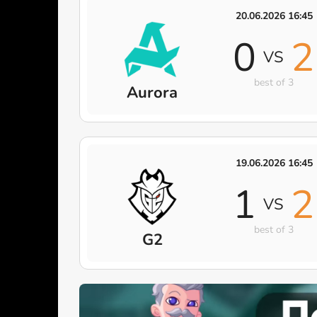
20.06.2026 16:45
0
2
VS
best of 3
Aurora
19.06.2026 16:45
1
2
VS
best of 3
G2