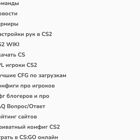
оманды
овости
урниры
астройки рук в CS2
S2 WIKI
качать CS
PL игроки CS2
учшие CFG по загрузкам
онфиги про игроков
фг блогеров и про
AQ Вопрос/Ответ
ейтинг сайтов
риватный конфиг CS2
грать в CS:GO онлайн