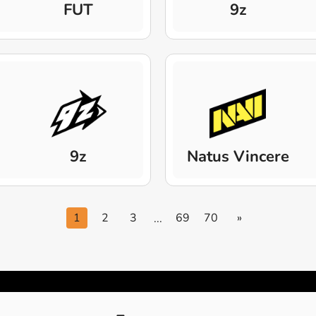
FUT
9z
9z
Natus Vincere
1
2
3
69
70
»
...