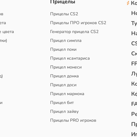
2
Прицелы
К
Н
ов
Прицелы CS2
Т
ета
Прицелы ПРО игроков CS2
е цвета
Генератор прицела CS2
Н
тки)
Прицел симпла
C
Прицел поки
С
Прицел ксантариса
F
Прицел монеси
Л
д)
Прицел донка
К
Прицел доси
К
Прицел мармока
чи
Прицел бит
F
Прицел зайву
Р
Прицелы PRO игроков
П
И