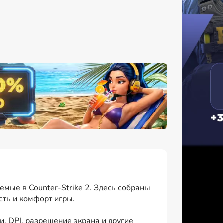
емые в Counter-Strike 2. Здесь собраны
сть и комфорт игры.
, DPI, разрешение экрана и другие