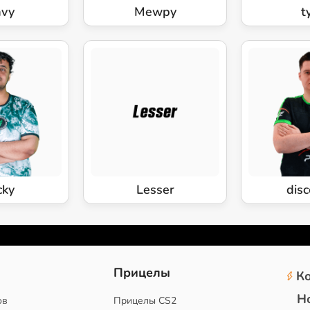
avy
Mewpy
t
cky
Lesser
disc
2
Прицелы
К
Н
ов
Прицелы CS2