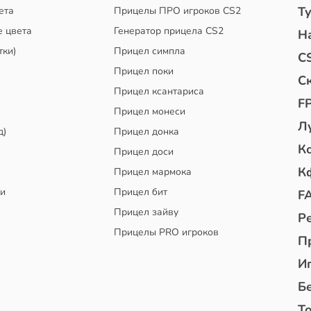
Т
ета
Прицелы ПРО игроков CS2
е цвета
Генератор прицела CS2
Н
тки)
Прицел симпла
C
Прицел поки
С
Прицел ксантариса
F
Прицел монеси
Л
д)
Прицел донка
К
Прицел доси
К
Прицел мармока
чи
Прицел бит
F
Прицел зайву
Р
Прицелы PRO игроков
П
И
Б
То