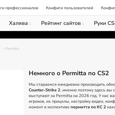
ги профессионалов
Конфиги пользователей
Конфиг
Халява
Рейтинг сайтов
Руки CS
ы
Permitta
Немного о Permitta по CS2
Мы стараемся ежедневно производить обн
Counter-Strike 2
, именно поэтому здесь вы 
выступают за Permitta на 2026 год. У нас в
игроков, их прицелы, настройку видео, конф
момент в коллективе
пермитта по КС 2
нахо