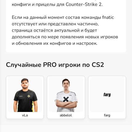
конфиги и прицелы для Counter-Strike 2.
Если на данный момент состав команды fnatic
отсутствует или представлен частично,
страница остаётся актуальной и будет
дополняться по мере появления новых игроков
и обновления их конфигов и настроек.
Случайные PRO игроки по CS2
vLa
abbelol
farg