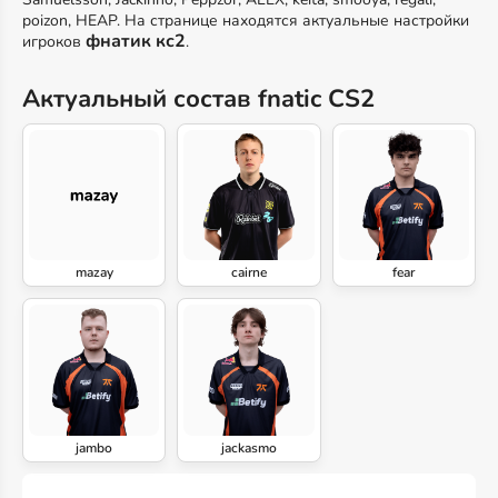
poizon, HEAP. На странице находятся актуальные настройки
фнатик кс2
игроков
.
Актуальный состав fnatic CS2
mazay
cairne
fear
jambo
jackasmo