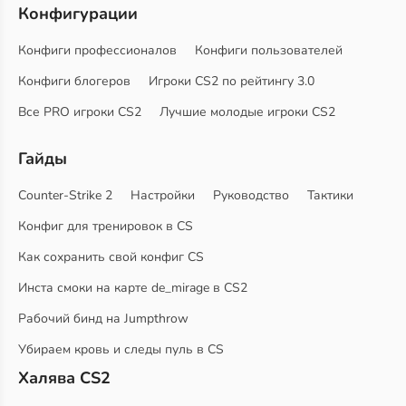
Конфигурации
Конфиги профессионалов
Конфиги пользователей
Конфиги блогеров
Игроки CS2 по рейтингу 3.0
Все PRO игроки CS2
Лучшие молодые игроки CS2
Гайды
Counter-Strike 2
Настройки
Руководство
Тактики
Конфиг для тренировок в CS
Как сохранить свой конфиг CS
Инста смоки на карте de_mirage в CS2
Рабочий бинд на Jumpthrow
Убираем кровь и следы пуль в CS
Халява CS2