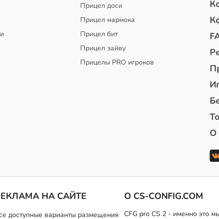
К
Прицел доси
К
Прицел мармока
чи
Прицел бит
F
Прицел зайву
Р
Прицелы PRO игроков
П
И
Б
То
О
РЕКЛАМА НА САЙТЕ
О CS-CONFIG.COM
CFG pro CS 2 - именно это 
се доступные варианты размещения