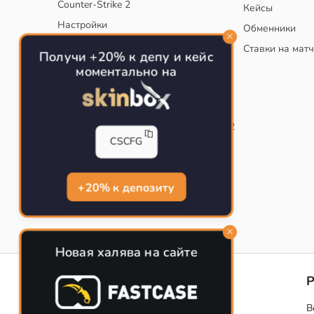
Counter-Strike 2
Кейсы
Настройки
Обменники
Руководство
Ставки на мат
Получи +20% к депу и кейс
Тактики
моментально на
Конфиг для тренировок в CS
Как сохранить свой конфиг CS
Инста смоки на карте de_mirage в CS2
CSCFG
Рабочий бинд на Jumpthrow
Убираем кровь и следы пуль в CS
+20% к депозиту
Новая халява на сайте
CS-CONFIG
Конфиги игроков CS2
В