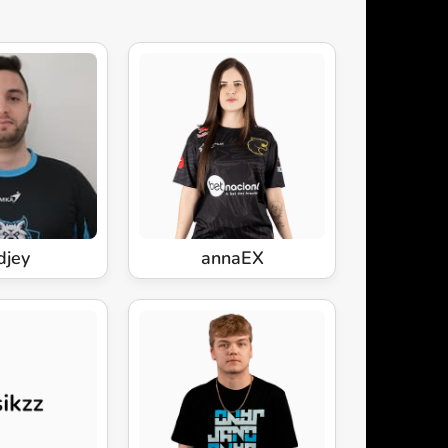
djey
annaEX