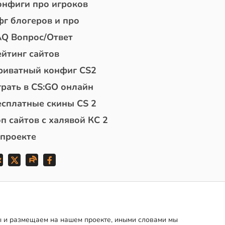
онфиги про игроков
фг блогеров и про
AQ Вопрос/Ответ
ейтинг сайтов
риватный конфиг CS2
грать в CS:GO онлайн
есплатные скины CS 2
п сайтов с халявой КС 2
 проекте
мы и размещаем на нашем проекте, иными словами мы