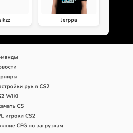
ikzz
Jerppa
оманды
овости
урниры
астройки рук в CS2
S2 WIKI
качать CS
PL игроки CS2
учшие CFG по загрузкам