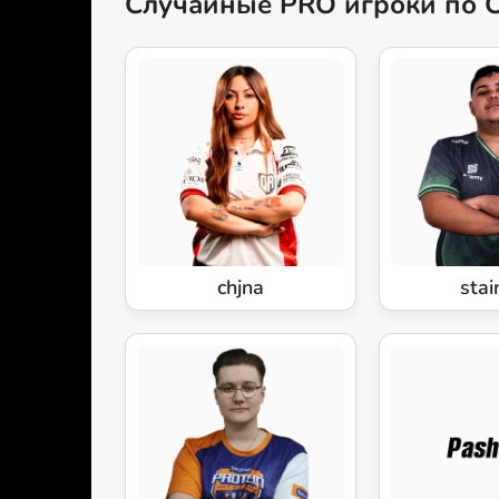
Случайные PRO игроки по 
chjna
stai