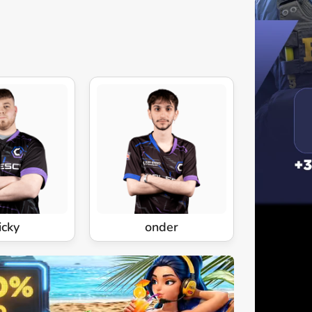
icky
onder