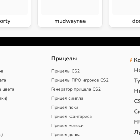
orty
mudwaynee
dos
2
Прицелы
К
Н
ов
Прицелы CS2
Т
ета
Прицелы ПРО игроков CS2
е цвета
Генератор прицела CS2
Н
тки)
Прицел симпла
C
Прицел поки
С
Прицел ксантариса
F
Прицел монеси
Л
д)
Прицел донка