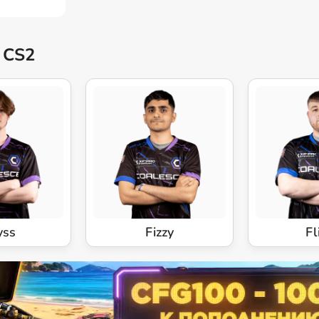
 CS2
yss
Fizzy
Fl