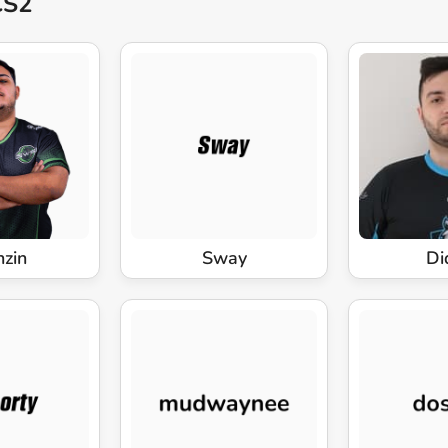
CS2
nzin
Sway
Di