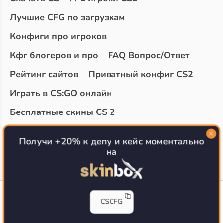
Лучшие CFG по загрузкам
Конфиги про игроков
Кфг блогеров и про
FAQ Вопрос/Ответ
Рейтинг сайтов
Приватный конфиг CS2
Играть в CS:GO онлайн
Бесплатные скины CS 2
Топ сайтов с халявой КС 2
О проекте
Получи +20% к депу и кейс моментально
на
CS-CONFIG
CSCFG
Конфиги игроков CS2
CS-CONFIG.com © 2020-2026 г.