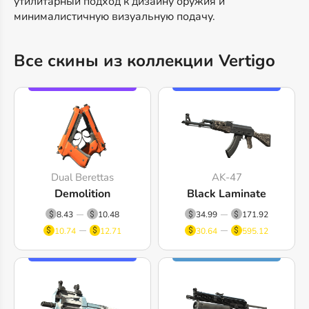
утилитарный подход к дизайну оружия и
минималистичную визуальную подачу.
Все скины из коллекции Vertigo
Dual Berettas
AK-47
Demolition
Black Laminate
8.43
10.48
34.99
171.92
10.74
12.71
30.64
595.12