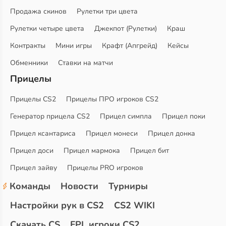
Продажа скинов
Рулетки три цвета
Рулетки четыре цвета
Джекпот (Рулетки)
Краш
Контракты
Мини игры
Крафт (Апгрейд)
Кейсы
Обменники
Ставки на матчи
Прицелы
Прицелы CS2
Прицелы ПРО игроков CS2
Генератор прицела CS2
Прицел симпла
Прицел поки
Прицел ксантариса
Прицел монеси
Прицел донка
Прицел доси
Прицел мармока
Прицел бит
Прицел зайву
Прицелы PRO игроков
Команды
Новости
Турниры
Настройки рук в CS2
CS2 WIKI
Скачать CS
FPL игроки CS2