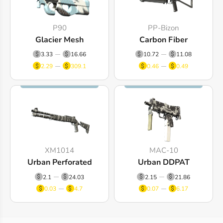
P90
PP-Bizon
Glacier Mesh
Carbon Fiber
3.33
16.66
10.72
11.08
2.29
309.1
0.46
0.49
XM1014
MAC-10
Urban Perforated
Urban DDPAT
2.1
24.03
2.15
21.86
0.03
4.7
0.07
6.17