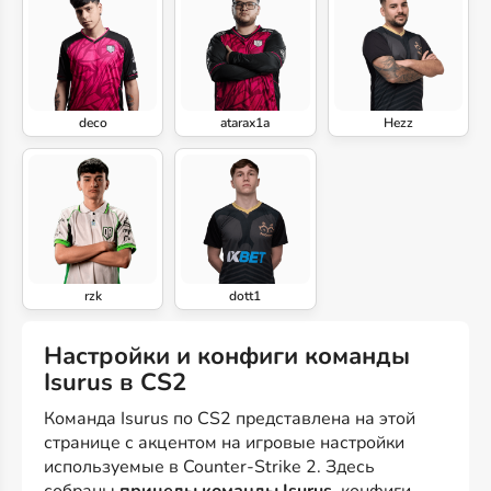
deco
atarax1a
Hezz
rzk
dott1
Настройки и конфиги команды
Isurus в CS2
Команда Isurus по CS2 представлена на этой
странице с акцентом на игровые настройки
используемые в Counter-Strike 2. Здесь
собраны
прицелы команды Isurus
, конфиги