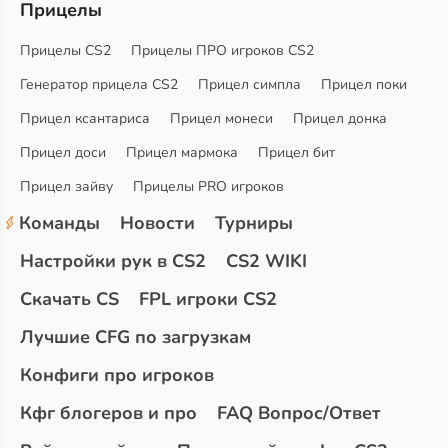
Прицелы
Прицелы CS2
Прицелы ПРО игроков CS2
Генератор прицела CS2
Прицел симпла
Прицел поки
Прицел ксантариса
Прицел монеси
Прицел донка
Прицел доси
Прицел мармока
Прицел бит
Прицел зайву
Прицелы PRO игроков
Команды
Новости
Турниры
Настройки рук в CS2
CS2 WIKI
Скачать CS
FPL игроки CS2
Лучшие CFG по загрузкам
Конфиги про игроков
Кфг блогеров и про
FAQ Вопрос/Ответ