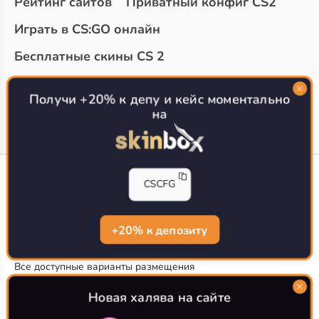
Рейтинг сайтов
Приватный конфиг CS2
Играть в CS:GO онлайн
Бесплатные скины CS 2
Топ сайтов с халявой КС 2
О проекте
Получи +20% к депу и кейс моментально
на
CS-CONFIG
CSCFG
Конфиги игроков CS2
CS-CONFIG.com © 2020-2026 г.
Политика конфиденциальности
+20% к депозиту
РЕКЛАМА НА САЙТЕ
Все доступные варианты размещения
Согласие на обработку данных
О CS-CONFIG.COM
Новая халява на сайте