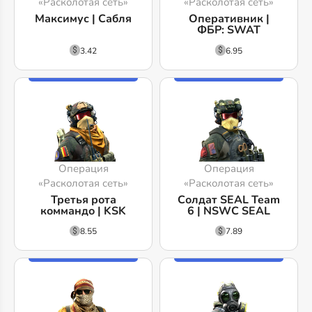
«Расколотая сеть»
«Расколотая сеть»
Максимус | Сабля
Оперативник |
ФБР: SWAT
3.42
6.95
Операция
Операция
«Расколотая сеть»
«Расколотая сеть»
Третья рота
Солдат SEAL Team
коммандо | KSK
6 | NSWC SEAL
8.55
7.89