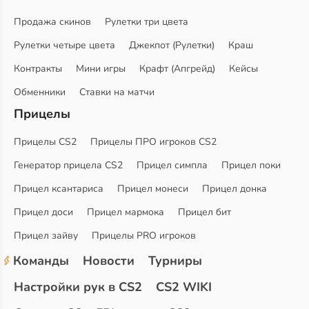
Продажа скинов
Рулетки три цвета
Рулетки четыре цвета
Джекпот (Рулетки)
Краш
Контракты
Мини игры
Крафт (Апгрейд)
Кейсы
Обменники
Ставки на матчи
Прицелы
Прицелы CS2
Прицелы ПРО игроков CS2
Генератор прицела CS2
Прицел симпла
Прицел поки
Прицел ксантариса
Прицел монеси
Прицел донка
Прицел доси
Прицел мармока
Прицел бит
Прицел зайву
Прицелы PRO игроков
Команды
Новости
Турниры
Настройки рук в CS2
CS2 WIKI