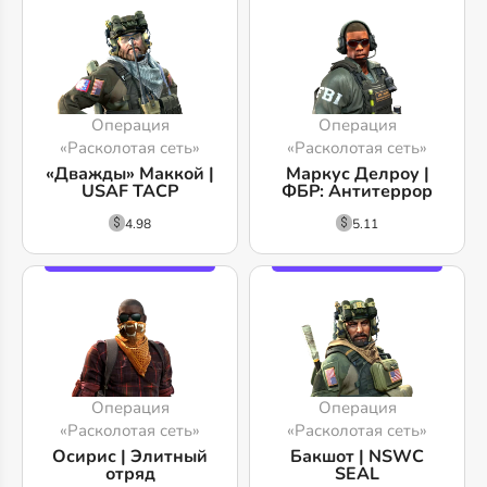
Операция
Операция
«Расколотая сеть»
«Расколотая сеть»
«Дважды» Маккой |
Маркус Делроу |
USAF TACP
ФБР: Антитеррор
4.98
5.11
Операция
Операция
«Расколотая сеть»
«Расколотая сеть»
Осирис | Элитный
Бакшот | NSWC
отряд
SEAL