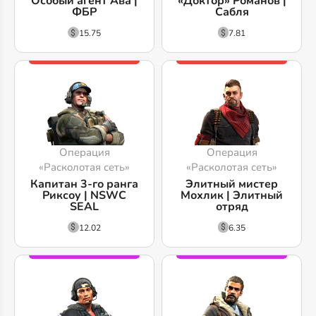
Особый агент Ава |
«Доктор» Романов |
ФБР
Сабля
15.75
7.81
Операция
Операция
«Расколотая сеть»
«Расколотая сеть»
Капитан 3-го ранга
Элитный мистер
Риксоу | NSWC
Мохлик | Элитный
SEAL
отряд
12.02
6.35