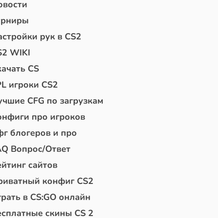
овости
урниры
астройки рук в CS2
S2 WIKI
качать CS
PL игроки CS2
учшие CFG по загрузкам
онфиги про игроков
фг блогеров и про
AQ Вопрос/Ответ
ейтинг сайтов
риватный конфиг CS2
грать в CS:GO онлайн
есплатные скины CS 2