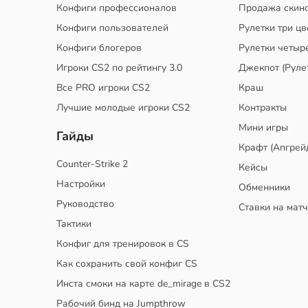
Конфиги профессионалов
Продажа скин
Конфиги пользователей
Рулетки три цв
Конфиги блогеров
Рулетки четыр
Игроки CS2 по рейтингу 3.0
Джекпот (Руле
Все PRO игроки CS2
Краш
Лучшие молодые игроки CS2
Контракты
Мини игры
Гайды
Крафт (Апгрей
Counter-Strike 2
Кейсы
Настройки
Обменники
Руководство
Ставки на мат
Тактики
Конфиг для тренировок в CS
Как сохранить свой конфиг CS
Инста смоки на карте de_mirage в CS2
Рабочий бинд на Jumpthrow