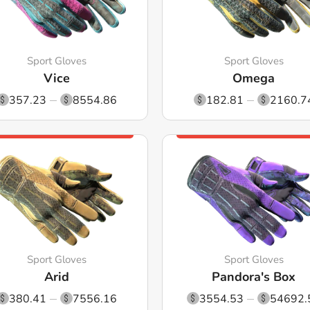
Sport Gloves
Sport Gloves
Vice
Omega
357.23
8554.86
182.81
2160.7
Sport Gloves
Sport Gloves
Arid
Pandora's Box
380.41
7556.16
3554.53
54692.