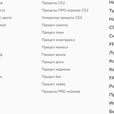
Н
ов
Прицелы CS2
Т
ета
Прицелы ПРО игроков CS2
е цвета
Генератор прицела CS2
Н
тки)
Прицел симпла
C
Прицел поки
С
Прицел ксантариса
F
Прицел монеси
Л
д)
Прицел донка
К
Прицел доси
К
Прицел мармока
чи
Прицел бит
F
Прицел зайву
Р
Прицелы PRO игроков
П
И
Б