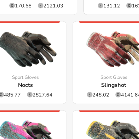
170.68
2121.03
131.12
16
Sport Gloves
Sport Gloves
Nocts
Slingshot
485.77
2827.64
248.02
4141.6