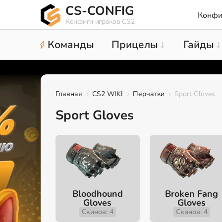
CS-CONFIG
Конфи
Конфиги игроков CS2
Команды
Прицелы
Гайды
Главная
CS2 WIKI
Перчатки
Sport Gloves
Sport Gloves
Bloodhound
Broken Fang
Gloves
Gloves
Скинов: 4
Скинов: 4