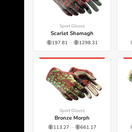
Sport Gloves
Scarlet Shamagh
197.81
1298.31
Sport Gloves
Bronze Morph
113.27
661.17