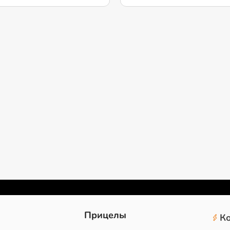
2
Прицелы
К