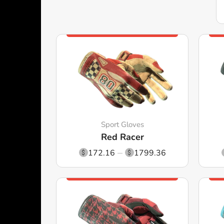
Sport Gloves
Red Racer
172.16
1799.36