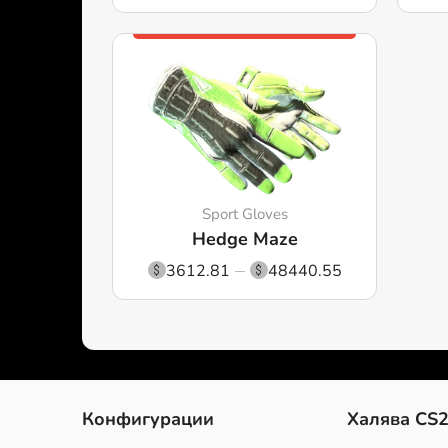
Sport Gloves
Hedge Maze
3612.81
48440.55
Конфигурации
Халява CS