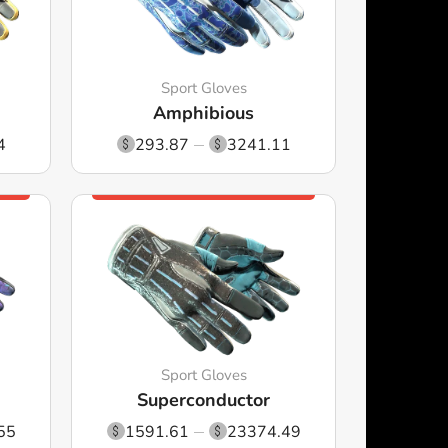
Sport Gloves
Amphibious
4
293.87
3241.11
Sport Gloves
Superconductor
55
1591.61
23374.49