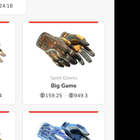
24.18
Sport Gloves
Big Game
4
159.25
949.3