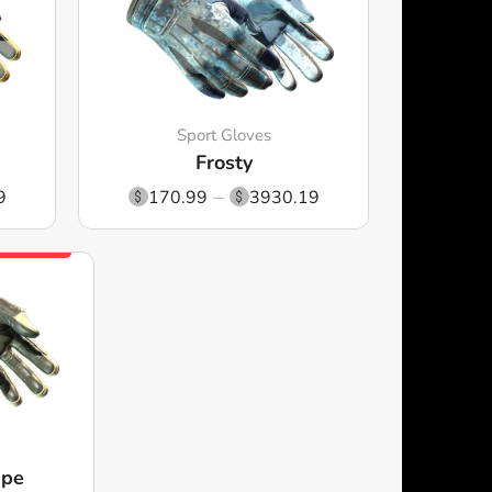
Sport Gloves
Frosty
9
170.99
3930.19
ipe