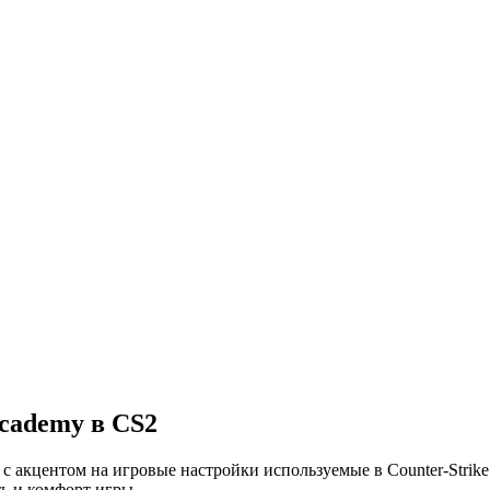
cademy в CS2
с акцентом на игровые настройки используемые в Counter-Strike
ь и комфорт игры.