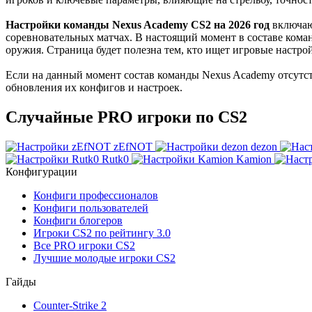
Настройки команды Nexus Academy CS2 на 2026 год
включают
соревновательных матчах. В настоящий момент в составе ком
оружия. Страница будет полезна тем, кто ищет игровые настрой
Если на данный момент состав команды Nexus Academy отсутств
обновления их конфигов и настроек.
Случайные PRO игроки по CS2
zEfNOT
dezon
Rutk0
Kamion
Конфигурации
Конфиги профессионалов
Конфиги пользователей
Конфиги блогеров
Игроки CS2 по рейтингу 3.0
Все PRO игроки CS2
Лучшие молодые игроки CS2
Гайды
Counter-Strike 2