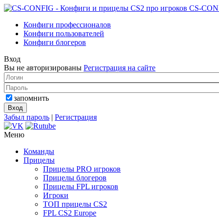
CS-CON
Конфиги профессионалов
Конфиги пользователей
Конфиги блогеров
Вход
Вы не авторизированы
Регистрация на сайте
запомнить
Забыл пароль
|
Регистрация
Меню
Команды
Прицелы
Прицелы PRO игроков
Прицелы блогеров
Прицелы FPL игроков
Игроки
ТОП прицелы CS2
FPL CS2 Europe