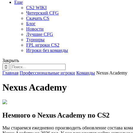
Еще
CS2 WIKI
Читерский CFG
Скачать CS
Блог
Новости
Лучшие CFG
Турниры
FPL игроки CS2
Игроки без команды
Закрыть
Главная
Профессиональные игроки
Команды
Nexus Academy
Nexus Academy
Немного о Nexus Academy по CS2
Мы стараемся ежедневно производить обновление состава ко