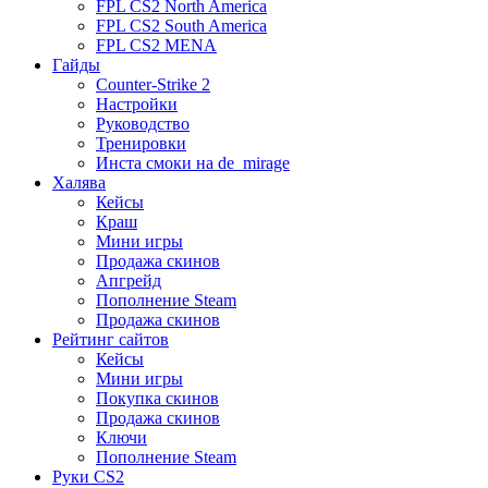
FPL CS2 North America
FPL CS2 South America
FPL CS2 MENA
Гайды
Counter-Strike 2
Настройки
Руководство
Тренировки
Инста смоки на de_mirage
Халява
Кейсы
Краш
Мини игры
Продажа скинов
Апгрейд
Пополнение Steam
Продажа скинов
Рейтинг сайтов
Кейсы
Мини игры
Покупка скинов
Продажа скинов
Ключи
Пополнение Steam
Руки CS2