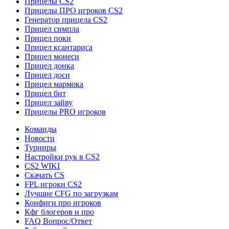
Прицелы CS2
Прицелы ПРО игроков CS2
Генератор прицела CS2
Прицел симпла
Прицел поки
Прицел ксантариса
Прицел монеси
Прицел донка
Прицел доси
Прицел мармока
Прицел бит
Прицел зайву
Прицелы PRO игроков
Команды
Новости
Турниры
Настройки рук в CS2
CS2 WIKI
Скачать CS
FPL игроки CS2
Лучшие CFG по загрузкам
Конфиги про игроков
Кфг блогеров и про
FAQ Вопрос/Ответ