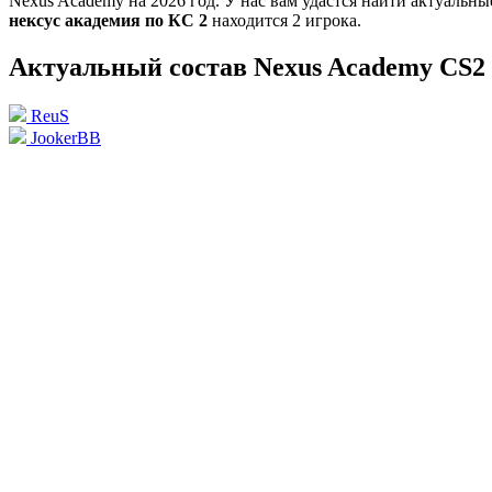
Nexus Academy на 2026 год. У нас вам удастся найти актуальн
нексус академия по КС 2
находится 2 игрока.
Актуальный состав Nexus Academy CS2
ReuS
JookerBB