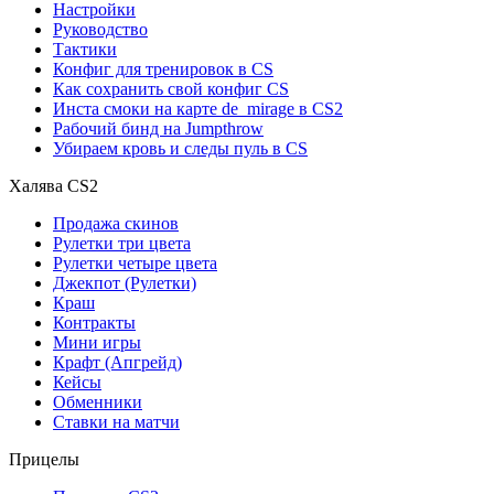
Настройки
Руководство
Тактики
Конфиг для тренировок в CS
Как сохранить свой конфиг CS
Инста смоки на карте de_mirage в CS2
Рабочий бинд на Jumpthrow
Убираем кровь и следы пуль в CS
Халява CS2
Продажа скинов
Рулетки три цвета
Рулетки четыре цвета
Джекпот (Рулетки)
Краш
Контракты
Мини игры
Крафт (Апгрейд)
Кейсы
Обменники
Ставки на матчи
Прицелы