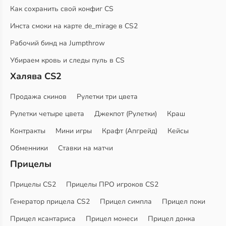
Как сохранить свой конфиг CS
Инста смоки на карте de_mirage в CS2
Рабочий бинд на Jumpthrow
Убираем кровь и следы пуль в CS
Халява CS2
Продажа скинов
Рулетки три цвета
Рулетки четыре цвета
Джекпот (Рулетки)
Краш
Контракты
Мини игры
Крафт (Апгрейд)
Кейсы
Обменники
Ставки на матчи
Прицелы
Прицелы CS2
Прицелы ПРО игроков CS2
Генератор прицела CS2
Прицел симпла
Прицел поки
Прицел ксантариса
Прицел монеси
Прицел донка