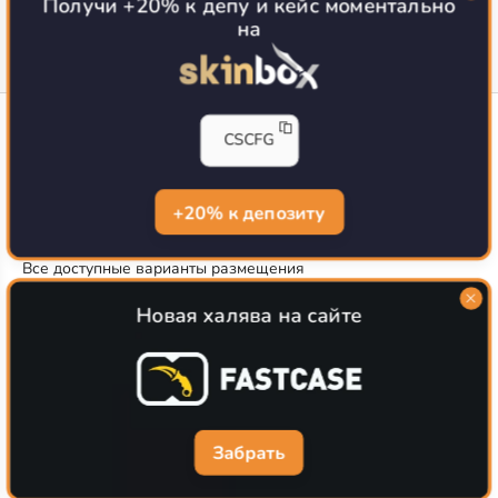
Получи +20% к депу и кейс моментально
на
CS-CONFIG
CSCFG
Конфиги игроков CS2
CS-CONFIG.com © 2020-2026 г.
Политика конфиденциальности
+20% к депозиту
РЕКЛАМА НА САЙТЕ
Все доступные варианты размещения
Согласие на обработку данных
О CS-CONFIG.COM
Новая халява на сайте
CFG pro CS 2 - именно это мы и размещаем на нашем
проекте, иными словами мы предоставляем пользователям
актуальные
конфиги про игроков кс2
. Также вы сможете
самостоятельно поделиться своими настройками с другими
пользователями
Забрать
Разработка сайта
WebZapusk.ru