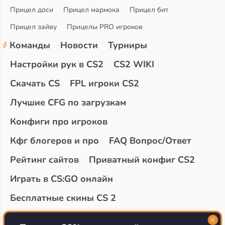
Прицел доси
Прицел мармока
Прицел бит
Прицел зайву
Прицелы PRO игроков
Команды
Новости
Турниры
Настройки рук в CS2
CS2 WIKI
Скачать CS
FPL игроки CS2
Лучшие CFG по загрузкам
Конфиги про игроков
Кфг блогеров и про
FAQ Вопрос/Ответ
Рейтинг сайтов
Приватный конфиг CS2
Играть в CS:GO онлайн
Бесплатные скины CS 2
Топ сайтов с халявой КС 2
О проекте