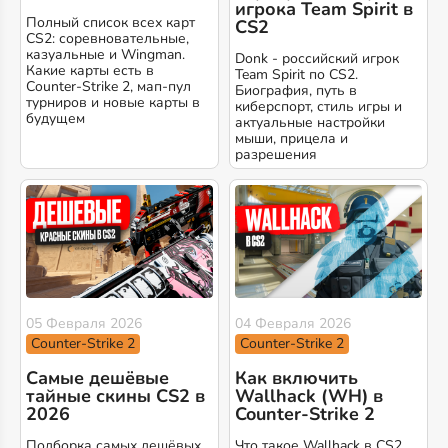
игрока Team Spirit в
Полный список всех карт
CS2
CS2: соревновательные,
казуальные и Wingman.
Donk - российский игрок
Какие карты есть в
Team Spirit по CS2.
Counter-Strike 2, мап-пул
Биография, путь в
турниров и новые карты в
киберспорт, стиль игры и
будущем
актуальные настройки
мыши, прицела и
разрешения
05 Февраля 2026
04 Февраля 2026
Counter-Strike 2
Counter-Strike 2
Самые дешёвые
Как включить
тайные скины CS2 в
Wallhack (WH) в
2026
Counter-Strike 2
Подборка самых дешёвых
Что такое Wallhack в CS2,