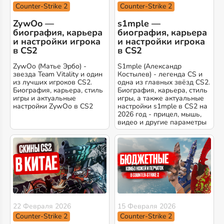
Counter-Strike 2
Counter-Strike 2
ZywOo —
s1mple —
биография, карьера
биография, карьера
и настройки игрока
и настройки игрока
в CS2
в CS2
ZywOo (Матье Эрбо) -
S1mple (Александр
звезда Team Vitality и один
Костылев) - легенда CS и
из лучших игроков CS2.
одна из главных звёзд CS2.
Биография, карьера, стиль
Биография, карьера, стиль
игры и актуальные
игры, а также актуальные
настройки ZywOo в CS2
настройки s1mple в CS2 на
2026 год - прицел, мышь,
видео и другие параметры
22 Февраля 2026
15 Февраля 2026
Counter-Strike 2
Counter-Strike 2