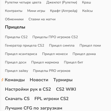
Рулетки четыре цвета
Джекпот (Рулетки)
Краш
Контракты
Мини игры
Крафт (Апгрейд)
Кейсы
Обменники
Ставки на матчи
Прицелы
Прицелы CS2
Прицелы ПРО игроков CS2
Генератор прицела CS2
Прицел симпла
Прицел поки
Прицел ксантариса
Прицел монеси
Прицел донка
Прицел доси
Прицел мармока
Прицел бит
Прицел зайву
Прицелы PRO игроков
Команды
Новости
Турниры
Настройки рук в CS2
CS2 WIKI
Скачать CS
FPL игроки CS2
Лучшие CFG по загрузкам