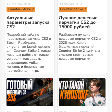
12 Марта 2026
09 Марта 2026
Counter-Strike 2
Counter-Strike 2
Актуальные
Лучшие дешевые
параметры запуска
перчатки CS2 до
CS2
15000 рублей
Подробный гайд по
Разбираем лучшие
параметрам запуска CS2 в
дешевые перчатки CS2 в
Steam. Разбираем
2026 году. Какие
актуальные launch options
бюджетные перчатки
для Counter-Strike 2, какие
Counter-Strike 2 купить и
команды работают, какие
сколько стоят самые
устарели, как задать
дешевые перчатки
разрешение, Vulkan,
консоль и безопасные
настройки для игры