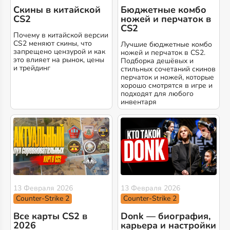
Скины в китайской
Бюджетные комбо
CS2
ножей и перчаток в
CS2
Почему в китайской версии
CS2 меняют скины, что
Лучшие бюджетные комбо
запрещено цензурой и как
ножей и перчаток в CS2.
это влияет на рынок, цены
Подборка дешёвых и
и трейдинг
стильных сочетаний скинов
перчаток и ножей, которые
хорошо смотрятся в игре и
подходят для любого
инвентаря
13 Февраля 2026
13 Февраля 2026
Counter-Strike 2
Counter-Strike 2
Все карты CS2 в
Donk — биография,
2026
карьера и настройки