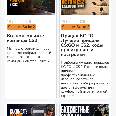
19 Июня 2026
19 Июня 2026
Counter-Strike 2
Counter-Strike 2
Все консольные
Прицел КС ГО —
команды CS2
Лучшие прицелы
CS:GO и CS2, коды
Мы подготовили для вас
про игроков и
гайд, где собрали полный
настройки
список консольных
команды Counter-Strike 2
Подборка лучших прицелов
КС ГО и CS2. Готовые коды
прицелов
профессиональных
игроков, советы по
настройке, выбору размера,
цвета и формы для
комфортной игры и точной
стрельбы