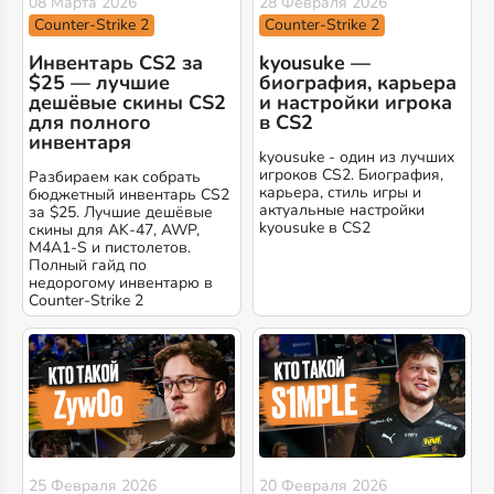
08 Марта 2026
28 Февраля 2026
Counter-Strike 2
Counter-Strike 2
Инвентарь CS2 за
kyousuke —
$25 — лучшие
биография, карьера
дешёвые скины CS2
и настройки игрока
для полного
в CS2
инвентаря
kyousuke - один из лучших
игроков CS2. Биография,
Разбираем как собрать
карьера, стиль игры и
бюджетный инвентарь CS2
актуальные настройки
за $25. Лучшие дешёвые
kyousuke в CS2
скины для AK-47, AWP,
M4A1-S и пистолетов.
Полный гайд по
недорогому инвентарю в
Counter-Strike 2
25 Февраля 2026
20 Февраля 2026