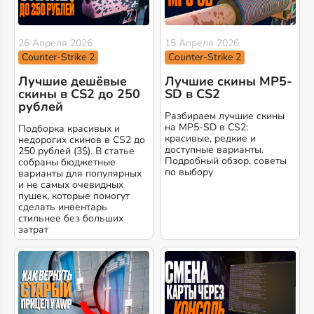
26 Апреля 2026
15 Апреля 2026
Counter-Strike 2
Counter-Strike 2
Лучшие дешёвые
Лучшие скины MP5-
скины в CS2 до 250
SD в CS2
рублей
Разбираем лучшие скины
на MP5-SD в CS2:
Подборка красивых и
красивые, редкие и
недорогих скинов в CS2 до
доступные варианты.
250 рублей (3$). В статье
Подробный обзор, советы
собраны бюджетные
по выбору
варианты для популярных
и не самых очевидных
пушек, которые помогут
сделать инвентарь
стильнее без больших
затрат