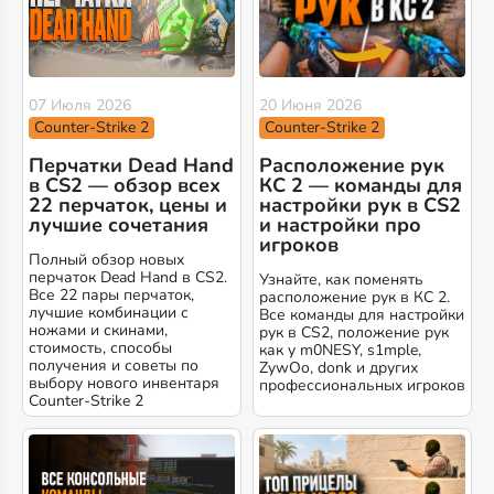
07 Июля 2026
20 Июня 2026
Counter-Strike 2
Counter-Strike 2
Перчатки Dead Hand
Расположение рук
в CS2 — обзор всех
КС 2 — команды для
22 перчаток, цены и
настройки рук в CS2
лучшие сочетания
и настройки про
игроков
Полный обзор новых
перчаток Dead Hand в CS2.
Узнайте, как поменять
Все 22 пары перчаток,
расположение рук в КС 2.
лучшие комбинации с
Все команды для настройки
ножами и скинами,
рук в CS2, положение рук
стоимость, способы
как у m0NESY, s1mple,
получения и советы по
ZywOo, donk и других
выбору нового инвентаря
профессиональных игроков
Counter-Strike 2