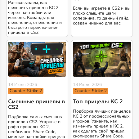
Рассказываем, как
включить прицел в КС 2
Если вы играете в CS2 и вы
через настройки или
плохо слышите шаги
консоль. Команды для
соперника, то данный гайд
включения, отключения и
создан именно для вас
быстрого переключения
прицела в CS2
19 Июля 2026
18 Июля 2026
Counter-Strike 2
Counter-Strike 2
Смешные прицелы в
Топ прицелы КС 2
CS2
Подборка лучших прицелов
КС 2 от профессиональных
Подборка самых смешных
игроков. Узнайте, как
прицелов CS2. Угарные и
изменить прицел в КС 2,
рофл прицелы КС 2,
как сделать свой прицел,
необычные Share Code,
скопировать Share Code,
мемные настройки прицела