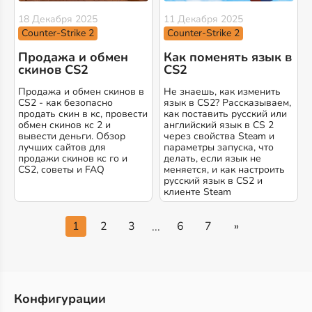
18 Декабря 2025
11 Декабря 2025
Counter-Strike 2
Counter-Strike 2
Продажа и обмен
Как поменять язык в
скинов CS2
CS2
Продажа и обмен скинов в
Не знаешь, как изменить
CS2 - как безопасно
язык в CS2? Рассказываем,
продать скин в кс, провести
как поставить русский или
обмен скинов кс 2 и
английский язык в CS 2
вывести деньги. Обзор
через свойства Steam и
лучших сайтов для
параметры запуска, что
продажи скинов кс го и
делать, если язык не
CS2, советы и FAQ
меняется, и как настроить
русский язык в CS2 и
клиенте Steam
1
2
3
6
7
»
...
Конфигурации