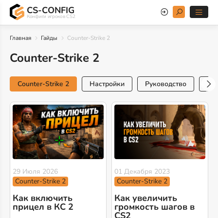
CS-CONFIG
Конфиги игроков CS2
Главная
Гайды
Counter-Strike 2
Counter-Strike 2
Counter-Strike 2
Настройки
Руководство
Тр
29 Июля 2026
01 Декабря 2023
Counter-Strike 2
Counter-Strike 2
Как включить
Как увеличить
прицел в КС 2
громкость шагов в
CS2