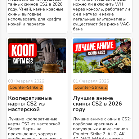
тайных скинов CS2 в 2026
можно ли включить WH
году. Узнай, какие красные
через консоль, работает ли
скины выгоднее
он в матчах и какие
использовать для крафта
легальные альтернативы
ножей и перчаток
существуют без риска VAC-
бана
03 Февраля 2026
01 Февраля 2026
Counter-Strike 2
Counter-Strike 2
Кооперативные
Лучшие аниме
карты CS2 из
скины CS2 в 2026
мастерской
году
Лучшие кооперативные
Лучшие аниме скины в CS2:
карты CS2 из мастерской
подборка красивых и
Steam. Карты на
популярных аниме-скинов
прохождение, хоррор и
Counter-Strike 2. AUG, AK-
зомби режимы для игры с
47, AWP, M4A4 и другие