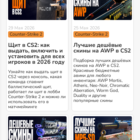
29 Мая 2026
25 Мая 2026
Counter-Strike 2
Counter-Strike 2
Щит в CS2: как
Лучшие дешёвые
выдать, включить и
скины на AWP в CS2
установить для всех
Подборка лучших дешёвых
игроков в 2026 году
скинов на AWP в CS2.
Красивые бюджетные
Узнайте как выдать щит в
авики для любого
CS2 через консоль, какая
инвентаря: AWP Mortis,
команда спавнит
Atheris, Neo-Noir, Chromatic
баллистический щит,
Aberration, Worm God,
работает ли щит в лобби
Duality и другие
Counter-Strike 2 и можно ли
популярные скины
использовать его в
матчмейкинге