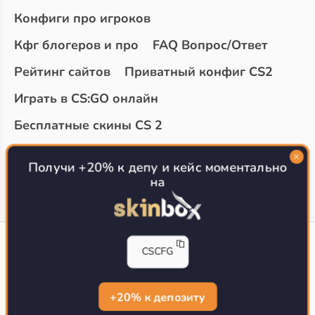
Конфиги про игроков
Кфг блогеров и про
FAQ Вопрос/Ответ
Рейтинг сайтов
Приватный конфиг CS2
Играть в CS:GO онлайн
Бесплатные скины CS 2
Топ сайтов с халявой КС 2
О проекте
Получи +20% к депу и кейс моментально
на
CS-CONFIG
CSCFG
Конфиги игроков CS2
CS-CONFIG.com © 2020-2026 г.
Политика конфиденциальности
+20% к депозиту
РЕКЛАМА НА САЙТЕ