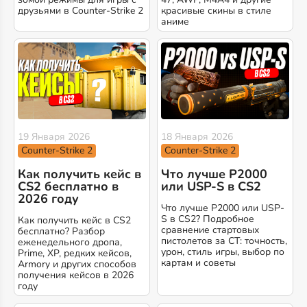
друзьями в Counter-Strike 2
красивые скины в стиле
аниме
19 Января 2026
18 Января 2026
Counter-Strike 2
Counter-Strike 2
Как получить кейс в
Что лучше P2000
CS2 бесплатно в
или USP-S в CS2
2026 году
Что лучше P2000 или USP-
S в CS2? Подробное
Как получить кейс в CS2
сравнение стартовых
бесплатно? Разбор
пистолетов за CT: точность,
еженедельного дропа,
урон, стиль игры, выбор по
Prime, XP, редких кейсов,
картам и советы
Armory и других способов
получения кейсов в 2026
году