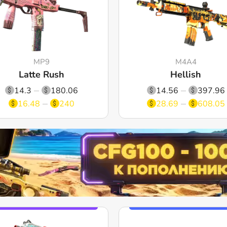
MP9
M4A4
Latte Rush
Hellish
14.3
180.06
14.56
397.96
16.48
240
28.69
608.05