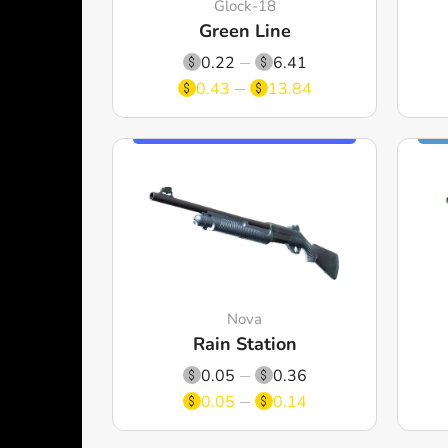
Glock-18
Green Line
0.22
6.41
0.43
13.84
Nova
Rain Station
0.05
0.36
0.05
0.14