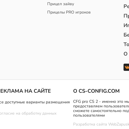
Прицел зайву
Р
Прицелы PRO игроков
П
И
Б
То
О
РЕКЛАМА НА САЙТЕ
О CS-CONFIG.COM
CFG pro CS 2 - именно это 
се доступные варианты размещения
предоставляем пользовател
сможете самостоятельно под
огласие на обработку данных
пользователями
Разработка сайта
WebZapusk