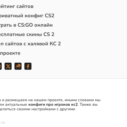
ейтинг сайтов
риватный конфиг CS2
грать в CS:GO онлайн
есплатные скины CS 2
п сайтов с халявой КС 2
 проекте
мы и размещаем на нашем проекте, иными словами мы
ям актуальные
конфиги про игроков кс2
. Также вы
елиться своими настройками с другими
.ru