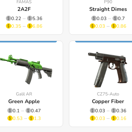
FAMAS
P90
2A2F
Straight Dimes
0.22
5.36
0.03
0.7
0.35
6.86
0.03
0.86
Galil AR
CZ75-Auto
Green Apple
Copper Fiber
0.1
0.47
0.03
0.36
0.53
1.3
0.03
0.16