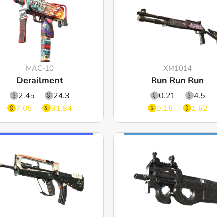
MAC-10
XM1014
Derailment
Run Run Run
2.45
24.3
0.21
4.5
7.09
31.84
0.15
1.62