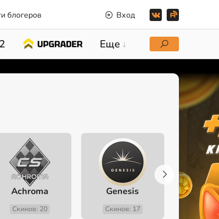
и блогеров
Вход
2
Еще
Achroma
Genesis
Fev
Скинов: 20
Скинов: 17
Скино