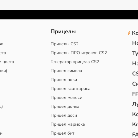
2
Прицелы
К
Н
ов
Прицелы CS2
Т
ета
Прицелы ПРО игроков CS2
е цвета
Генератор прицела CS2
Н
тки)
Прицел симпла
C
Прицел поки
С
Прицел ксантариса
F
Прицел монеси
Л
д)
Прицел донка
К
Прицел доси
К
Прицел мармока
чи
Прицел бит
F