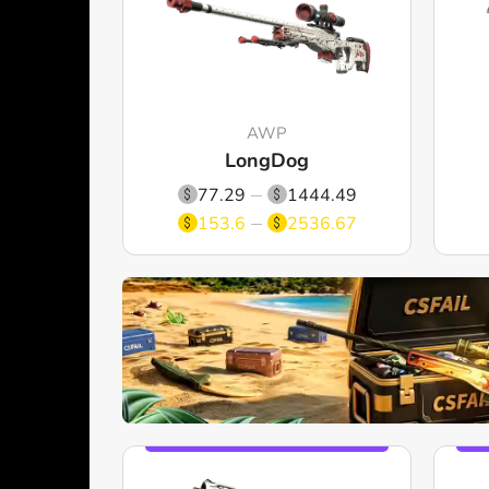
AWP
LongDog
77.29
1444.49
153.6
2536.67