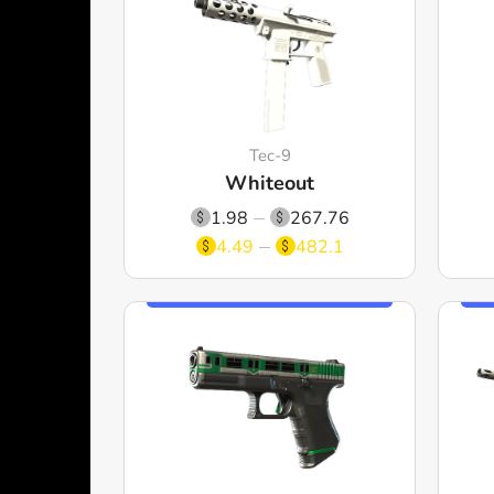
Tec-9
Whiteout
1.98
267.76
4.49
482.1