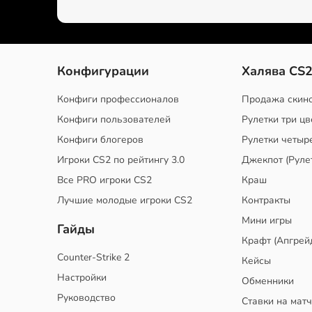
Конфигурации
Халява CS
Конфиги профессионалов
Продажа скин
Конфиги пользователей
Рулетки три цв
Конфиги блогеров
Рулетки четыр
Игроки CS2 по рейтингу 3.0
Джекпот (Руле
Все PRO игроки CS2
Краш
Лучшие молодые игроки CS2
Контракты
Мини игры
Гайды
Крафт (Апгрей
Counter-Strike 2
Кейсы
Настройки
Обменники
Руководство
Ставки на мат