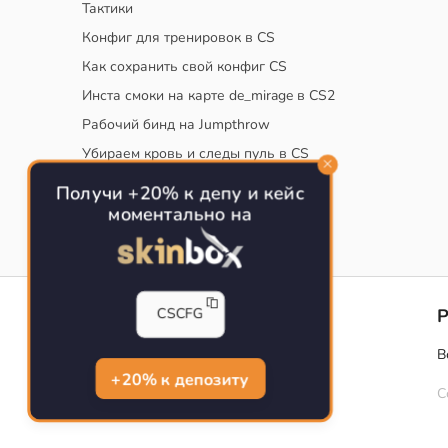
Тактики
Конфиг для тренировок в CS
Как сохранить свой конфиг CS
Инста смоки на карте de_mirage в CS2
Рабочий бинд на Jumpthrow
Убираем кровь и следы пуль в CS
Получи +20% к депу и кейс
моментально на
CS-CONFIG
CSCFG
Конфиги игроков CS2
В
CS-CONFIG.com © 2020-2026 г.
+20% к депозиту
С
Политика конфиденциальности