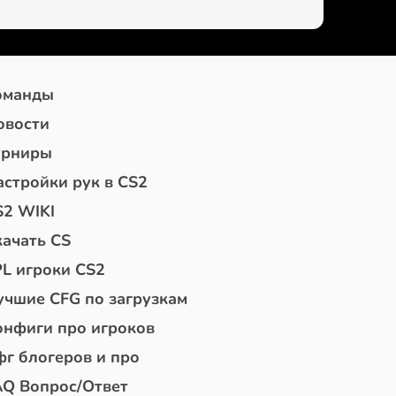
оманды
овости
урниры
астройки рук в CS2
S2 WIKI
качать CS
PL игроки CS2
учшие CFG по загрузкам
онфиги про игроков
фг блогеров и про
AQ Вопрос/Ответ