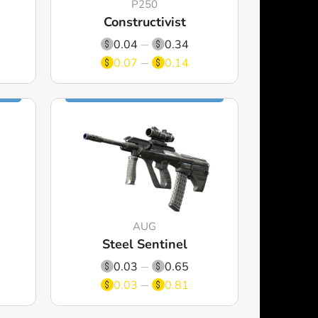
P250
Constructivist
0.04
0.34
0.07
0.14
AUG
Steel Sentinel
0.03
0.65
0.03
0.81