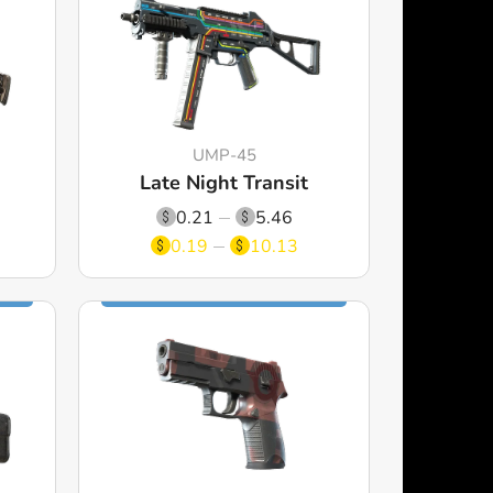
UMP-45
Late Night Transit
0.21
5.46
0.19
10.13