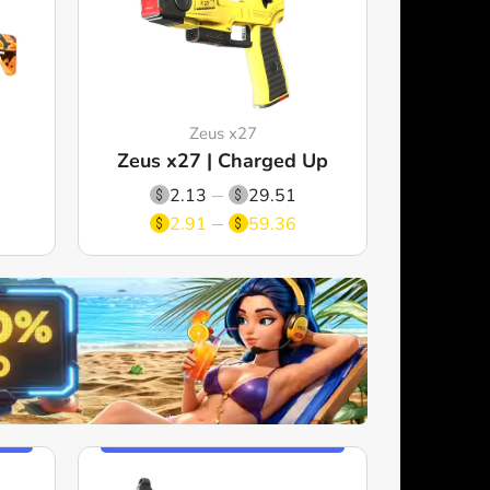
Zeus x27
Zeus x27 | Charged Up
2.13
29.51
2.91
59.36