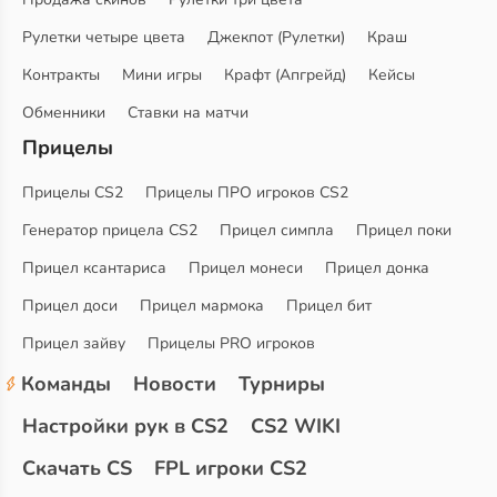
Рулетки четыре цвета
Джекпот (Рулетки)
Краш
Контракты
Мини игры
Крафт (Апгрейд)
Кейсы
Обменники
Ставки на матчи
Прицелы
Прицелы CS2
Прицелы ПРО игроков CS2
Генератор прицела CS2
Прицел симпла
Прицел поки
Прицел ксантариса
Прицел монеси
Прицел донка
Прицел доси
Прицел мармока
Прицел бит
Прицел зайву
Прицелы PRO игроков
Команды
Новости
Турниры
Настройки рук в CS2
CS2 WIKI
Скачать CS
FPL игроки CS2