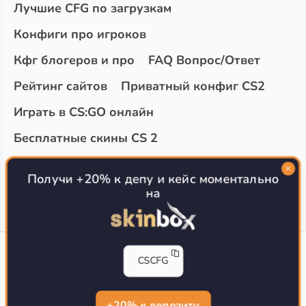
Лучшие CFG по загрузкам
Конфиги про игроков
Кфг блогеров и про
FAQ Вопрос/Ответ
Рейтинг сайтов
Приватный конфиг CS2
Играть в CS:GO онлайн
Бесплатные скины CS 2
Топ сайтов с халявой КС 2
О проекте
Получи +20% к депу и кейс моментально
на
CS-CONFIG
CSCFG
Конфиги игроков CS2
CS-CONFIG.com © 2020-2026 г.
Политика конфиденциальности
+20% к депозиту