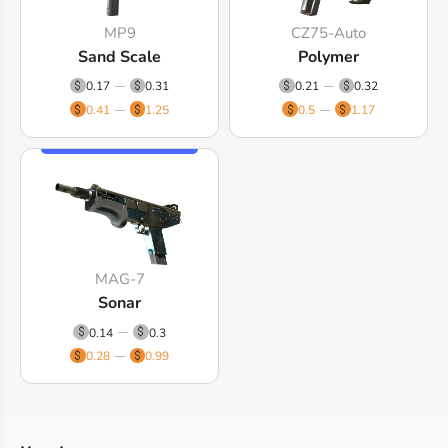
MP9
CZ75-Auto
Sand Scale
Polymer
0.17
0.31
0.21
0.32
0.41
1.25
0.5
1.17
MAG-7
Sonar
0.14
0.3
0.28
0.99