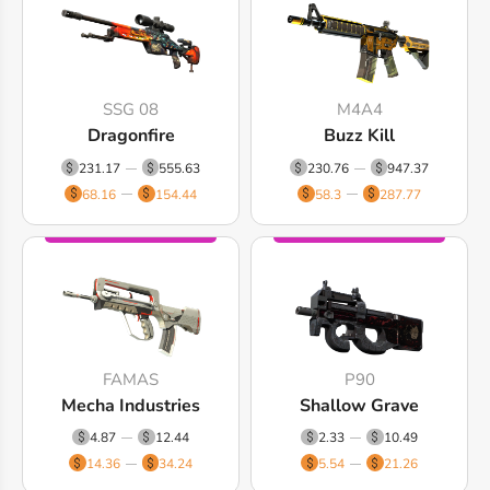
SSG 08
M4A4
Dragonfire
Buzz Kill
231.17
555.63
230.76
947.37
68.16
154.44
58.3
287.77
FAMAS
P90
Mecha Industries
Shallow Grave
4.87
12.44
2.33
10.49
14.36
34.24
5.54
21.26