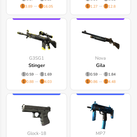
3.89
16.05
1.27
12.8
G3SG1
Nova
Stinger
Gila
0.59
1.69
0.59
1.84
0.88
4.03
0.86
4.48
Glock-18
MP7