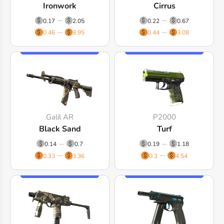
Ironwork
Cirrus
0.17
2.05
0.22
0.67
0.46
8.95
0.44
3.08
Galil AR
P2000
Black Sand
Turf
0.14
0.7
0.19
1.18
0.33
3.36
0.3
4.54