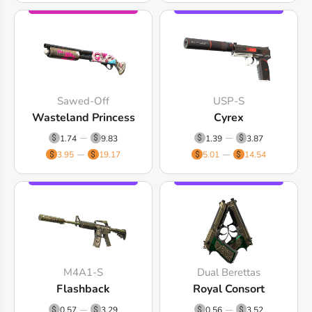
Sawed-Off
USP-S
Wasteland Princess
Cyrex
1.74
9.83
1.39
3.87
3.95
19.17
5.01
14.54
M4A1-S
Dual Berettas
Flashback
Royal Consort
0.57
3.29
0.56
3.52