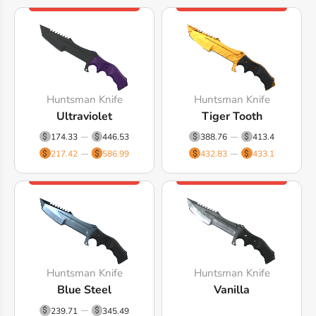
Huntsman Knife
Huntsman Knife
Ultraviolet
Tiger Tooth
174.33
446.53
388.76
413.4
217.42
586.99
432.83
433.1
Huntsman Knife
Huntsman Knife
Blue Steel
Vanilla
239.71
345.49