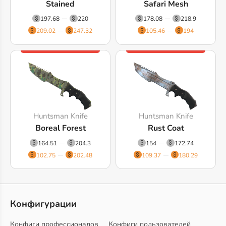
Stained
Safari Mesh
197.68
220
178.08
218.9
209.02
247.32
105.46
194
Huntsman Knife
Huntsman Knife
Boreal Forest
Rust Coat
164.51
204.3
154
172.74
102.75
202.48
109.37
180.29
Конфигурации
Конфиги профессионалов
Конфиги пользователей