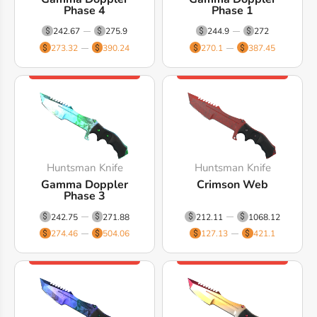
Phase 4
Phase 1
242.67
275.9
244.9
272
273.32
390.24
270.1
387.45
Huntsman Knife
Huntsman Knife
Gamma Doppler
Crimson Web
Phase 3
242.75
271.88
212.11
1068.12
274.46
504.06
127.13
421.1