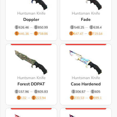
Huntsman Knife
Huntsman Knife
Doppler
Fade
626.46
850.99
548.25
638.4
446.36
759.86
647.47
719.64
Huntsman Knife
Huntsman Knife
Forest DDPAT
Case Hardened
157.96
605.83
306.67
605
132
223.94
233.53
599.1