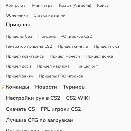
Контракты
Мини игры
Крафт (Апгрейд)
Кейсы
Обменники
Ставки на матчи
Прицелы
Прицелы CS2
Прицелы ПРО игроков CS2
Генератор прицела CS2
Прицел симпла
Прицел поки
Прицел ксантариса
Прицел монеси
Прицел донка
Прицел доси
Прицел мармока
Прицел бит
Прицел зайву
Прицелы PRO игроков
Команды
Новости
Турниры
Настройки рук в CS2
CS2 WIKI
Скачать CS
FPL игроки CS2
Лучшие CFG по загрузкам