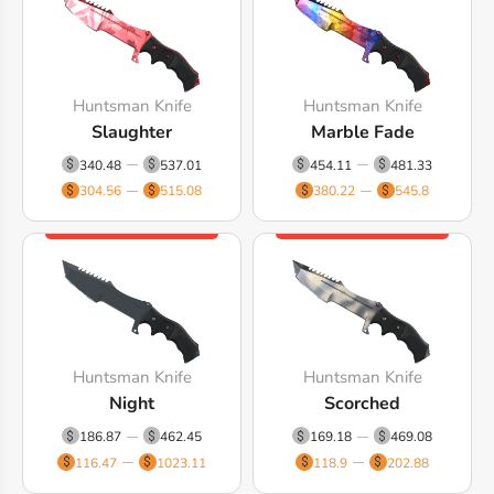
Huntsman Knife
Huntsman Knife
Slaughter
Marble Fade
340.48
537.01
454.11
481.33
304.56
515.08
380.22
545.8
Huntsman Knife
Huntsman Knife
Night
Scorched
186.87
462.45
169.18
469.08
116.47
1023.11
118.9
202.88