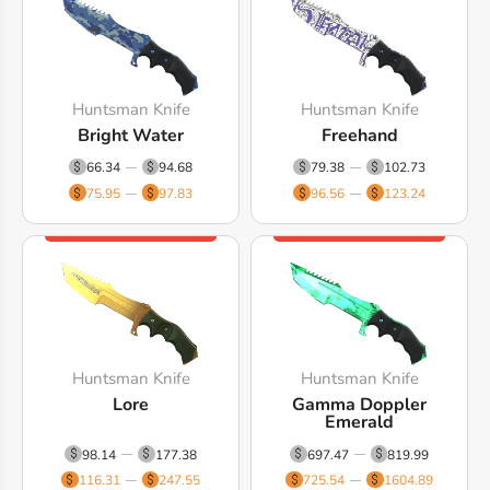
Huntsman Knife
Huntsman Knife
Bright Water
Freehand
66.34
94.68
79.38
102.73
75.95
97.83
96.56
123.24
Huntsman Knife
Huntsman Knife
Lore
Gamma Doppler
Emerald
98.14
177.38
697.47
819.99
116.31
247.55
725.54
1604.89