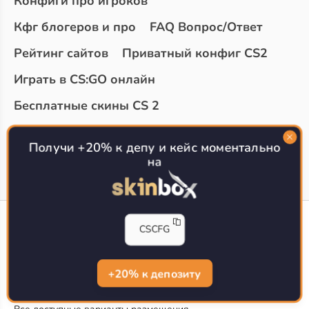
Конфиги про игроков
Кфг блогеров и про
FAQ Вопрос/Ответ
Рейтинг сайтов
Приватный конфиг CS2
Играть в CS:GO онлайн
Бесплатные скины CS 2
Топ сайтов с халявой КС 2
О проекте
Получи +20% к депу и кейс моментально
на
CS-CONFIG
CSCFG
Конфиги игроков CS2
CS-CONFIG.com © 2020-2026 г.
Политика конфиденциальности
+20% к депозиту
РЕКЛАМА НА САЙТЕ