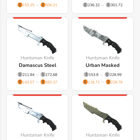
153.25
506.21
236.32
301.72
Huntsman Knife
Huntsman Knife
Damascus Steel
Urban Masked
211.84
272.68
153.8
228.99
143.57
383.37
118.71
228.79
Huntsman Knife
Huntsman Knife