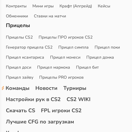
Контракты
Мини игры
Крафт (Апгрейд)
Кейсы
Обменники
Ставки на матчи
Прицелы
Прицелы CS2
Прицелы ПРО игроков CS2
Генератор прицела CS2
Прицел симпла
Прицел поки
Прицел ксантариса
Прицел монеси
Прицел донка
Прицел доси
Прицел мармока
Прицел бит
Прицел зайву
Прицелы PRO игроков
Команды
Новости
Турниры
Настройки рук в CS2
CS2 WIKI
Скачать CS
FPL игроки CS2
Лучшие CFG по загрузкам