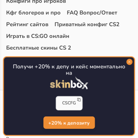
Конфиги про игроков
Кфг блогеров и про
FAQ Вопрос/Ответ
Рейтинг сайтов
Приватный конфиг CS2
Играть в CS:GO онлайн
Бесплатные скины CS 2
Топ сайтов с халявой КС 2
О проекте
Получи +20% к депу и кейс моментально
на
CS-CONFIG
CSCFG
Конфиги игроков CS2
CS-CONFIG.com © 2020-2026 г.
Политика конфиденциальности
+20% к депозиту
РЕКЛАМА НА САЙТЕ