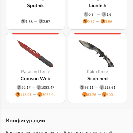
Sputnik
Lionfish
0.34
1.6
1.38
2.57
0.57
3.56
Paracord Knife
Kukri Knife
Crimson Web
Scorched
92.17
1082.47
56.11
118.61
118.91
3077.04
63.26
300
Конфигурации
Конфиги профессионалов
Конфиги пользователей