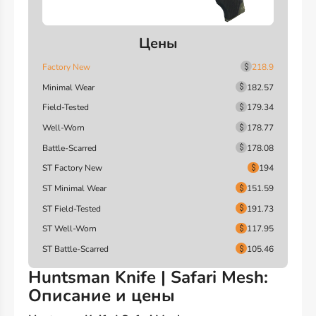
Цены
Factory New
218.9
Minimal Wear
182.57
Field-Tested
179.34
Well-Worn
178.77
Battle-Scarred
178.08
ST Factory New
194
ST Minimal Wear
151.59
ST Field-Tested
191.73
ST Well-Worn
117.95
ST Battle-Scarred
105.46
Huntsman Knife | Safari Mesh:
Описание и цены