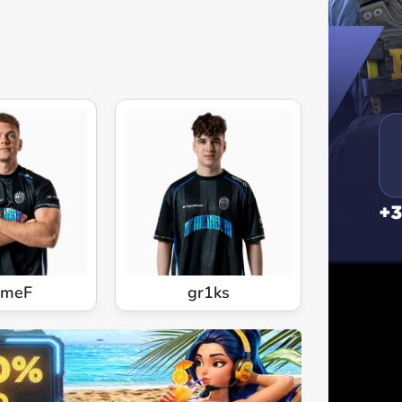
ameF
gr1ks