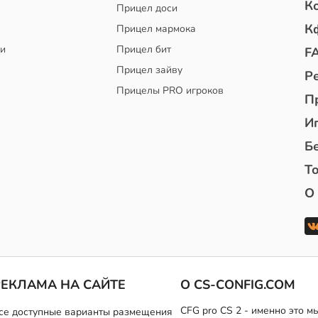
К
Прицел доси
К
Прицел мармока
чи
Прицел бит
F
Прицел зайву
Р
Прицелы PRO игроков
П
И
Б
То
О
РЕКЛАМА НА САЙТЕ
О CS-CONFIG.COM
CFG pro CS 2 - именно это 
се доступные варианты размещения