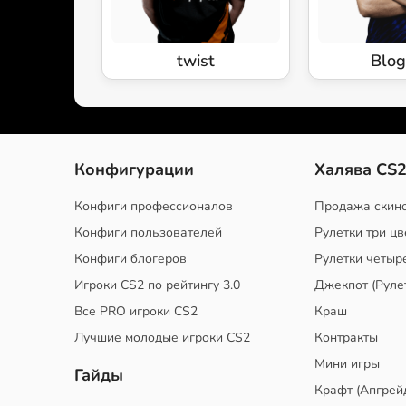
twist
Blo
Конфигурации
Халява CS
Конфиги профессионалов
Продажа скин
Конфиги пользователей
Рулетки три цв
Конфиги блогеров
Рулетки четыр
Игроки CS2 по рейтингу 3.0
Джекпот (Руле
Все PRO игроки CS2
Краш
Лучшие молодые игроки CS2
Контракты
Мини игры
Гайды
Крафт (Апгрей