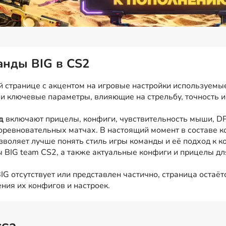
анды BIG в CS2
й странице с акцентом на игровые настройки используемые 
 и ключевые параметры, влияющие на стрельбу, точность и
д
включают прицелы, конфиги, чувствительность мыши, DPI
оревновательных матчах. В настоящий момент в составе 
зволяет лучше понять стиль игры команды и её подход к к
 BIG team CS2, а также актуальные конфиги и прицелы для
G отсутствует или представлен частично, страница остаёт
ния их конфигов и настроек.