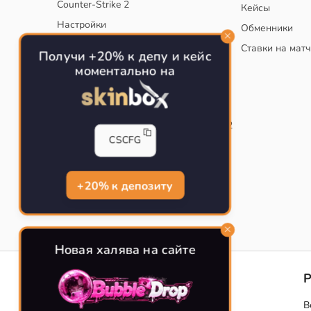
Counter-Strike 2
Кейсы
Настройки
Обменники
Руководство
Ставки на мат
Получи +20% к депу и кейс
Тактики
моментально на
Конфиг для тренировок в CS
Как сохранить свой конфиг CS
Инста смоки на карте de_mirage в CS2
CSCFG
Рабочий бинд на Jumpthrow
Убираем кровь и следы пуль в CS
+20% к депозиту
Новая халява на сайте
CS-CONFIG
Конфиги игроков CS2
В