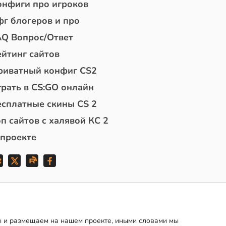
онфиги про игроков
фг блогеров и про
AQ Вопрос/Ответ
ейтинг сайтов
риватный конфиг CS2
грать в CS:GO онлайн
есплатные скины CS 2
п сайтов с халявой КС 2
 проекте
мы и размещаем на нашем проекте, иными словами мы