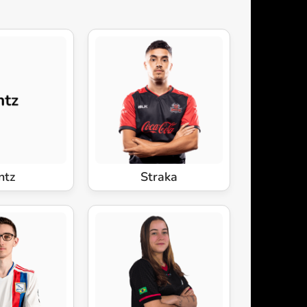
ntz
Straka