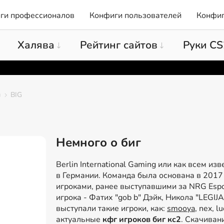
ги профессионалов
Конфиги пользователей
Конфиг
Халява
Рейтинг сайтов
Руки CS
ы
BIG
Немного о биг
Berlin International Gaming или как всем изв
в Германии. Команда была основана в 2017 
игроками, ранее выступавшими за NRG Espor
игрока - Фатих "gob b" Дэйк, Никола "LEGIJ
выступали такие игроки, как:
smooya
, nex, 
актуальные
кфг игроков биг кс2
. Скачиван