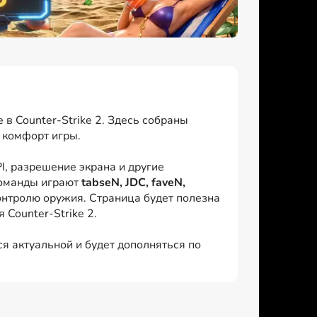
в Counter-Strike 2. Здесь собраны
 комфорт игры.
, разрешение экрана и другие
команды играют
tabseN, JDC, faveN,
онтролю оружия. Страница будет полезна
 Counter-Strike 2.
ся актуальной и будет дополняться по