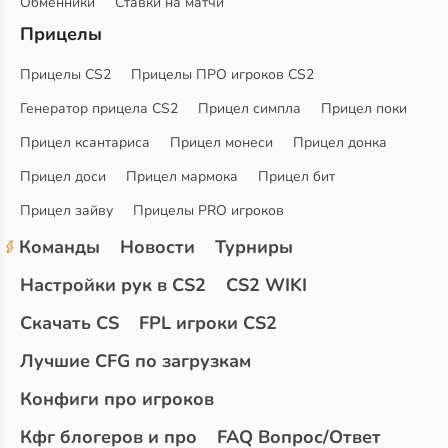
Обменники
Ставки на матчи
Прицелы
Прицелы CS2
Прицелы ПРО игроков CS2
Генератор прицела CS2
Прицел симпла
Прицел поки
Прицел ксантариса
Прицел монеси
Прицел донка
Прицел доси
Прицел мармока
Прицел бит
Прицел зайву
Прицелы PRO игроков
Команды
Новости
Турниры
Настройки рук в CS2
CS2 WIKI
Скачать CS
FPL игроки CS2
Лучшие CFG по загрузкам
Конфиги про игроков
Кфг блогеров и про
FAQ Вопрос/Ответ