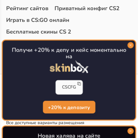
Рейтинг сайтов
Приватный конфиг CS2
Играть в CS:GO онлайн
Бесплатные скины CS 2
Топ сайтов с халявой КС 2
О проекте
Получи +20% к депу и кейс моментально
на
CS-CONFIG
CSCFG
Конфиги игроков CS2
CS-CONFIG.com © 2020-2026 г.
Политика конфиденциальности
+20% к депозиту
РЕКЛАМА НА САЙТЕ
Все доступные варианты размещения
Согласие на обработку данных
О CS-CONFIG.COM
Новая халява на сайте