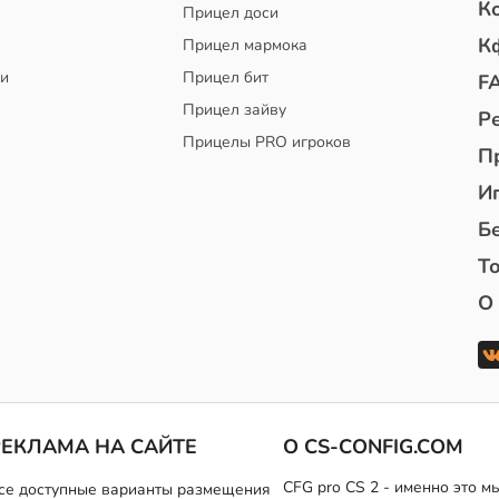
К
Прицел доси
К
Прицел мармока
чи
Прицел бит
F
Прицел зайву
Р
Прицелы PRO игроков
П
И
Б
То
О
РЕКЛАМА НА САЙТЕ
О CS-CONFIG.COM
CFG pro CS 2 - именно это 
се доступные варианты размещения