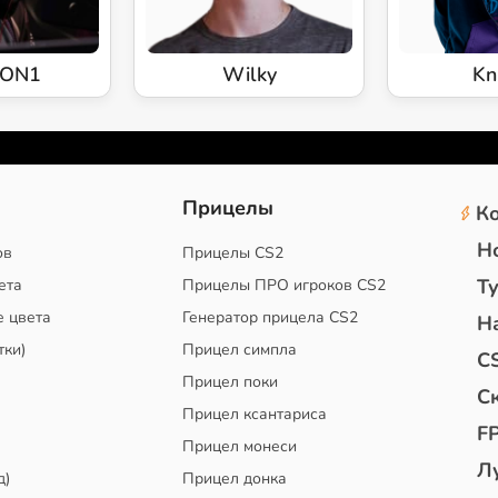
ION1
Wilky
Kn
2
Прицелы
К
Н
ов
Прицелы CS2
Т
ета
Прицелы ПРО игроков CS2
е цвета
Генератор прицела CS2
Н
тки)
Прицел симпла
C
Прицел поки
С
Прицел ксантариса
F
Прицел монеси
Л
д)
Прицел донка