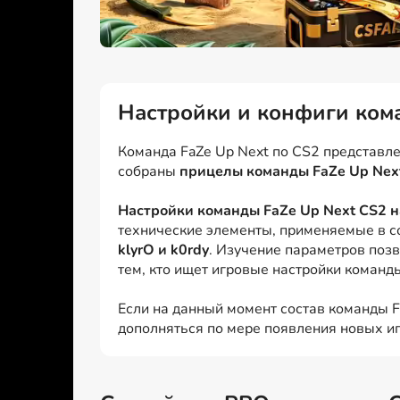
Настройки и конфиги ком
Команда FaZe Up Next по CS2 представлен
собраны
прицелы команды FaZe Up Nex
Настройки команды FaZe Up Next CS2 н
технические элементы, применяемые в с
klyrO и k0rdy
. Изучение параметров позв
тем, кто ищет игровые настройки команды
Если на данный момент состав команды Fa
дополняться по мере появления новых иг