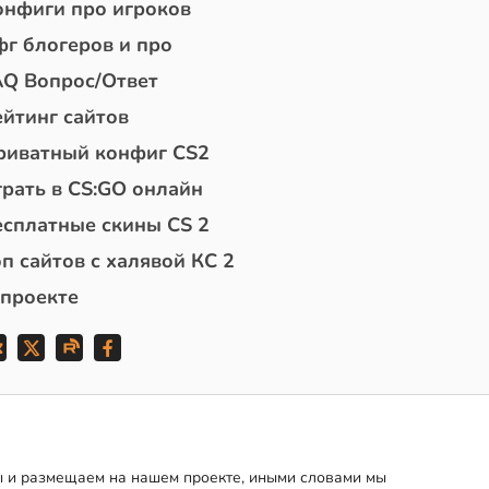
онфиги про игроков
фг блогеров и про
AQ Вопрос/Ответ
ейтинг сайтов
риватный конфиг CS2
грать в CS:GO онлайн
есплатные скины CS 2
п сайтов с халявой КС 2
 проекте
мы и размещаем на нашем проекте, иными словами мы