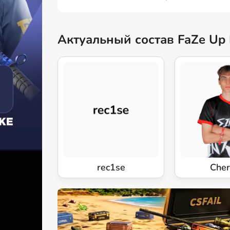
Актуальный состав FaZe Up 
rec1se
Che