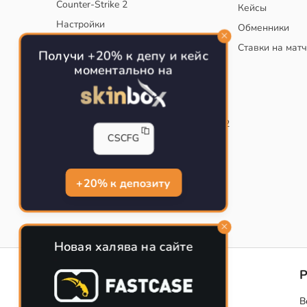
Counter-Strike 2
Кейсы
Настройки
Обменники
Руководство
Ставки на мат
Получи +20% к депу и кейс
Тактики
моментально на
Конфиг для тренировок в CS
Как сохранить свой конфиг CS
Инста смоки на карте de_mirage в CS2
CSCFG
Рабочий бинд на Jumpthrow
Убираем кровь и следы пуль в CS
+20% к депозиту
Новая халява на сайте
CS-CONFIG
Конфиги игроков CS2
В