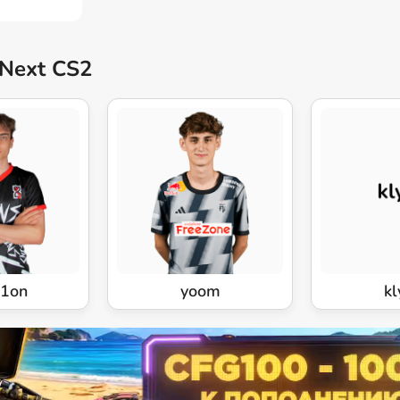
Next CS2
r1on
yoom
kl