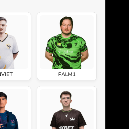
VIET
PALM1