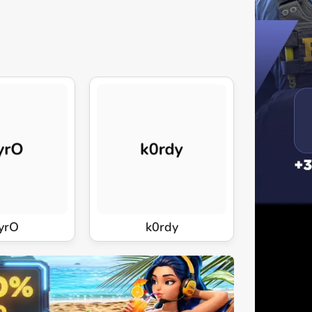
yrO
k0rdy