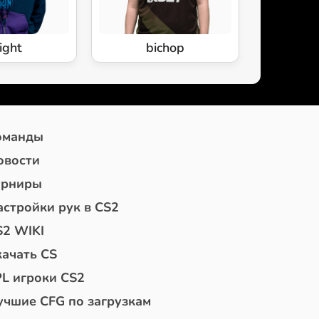
ight
bichop
оманды
овости
урниры
астройки рук в CS2
S2 WIKI
качать CS
PL игроки CS2
учшие CFG по загрузкам