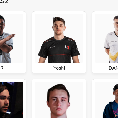
CS2
gR
Yoshi
DAN