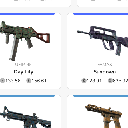
UMP-45
FAMAS
Day Lily
Sundown
133.56
156.61
128.91
635.9