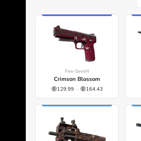
Five-SeveN
Crimson Blossom
129.99
164.43