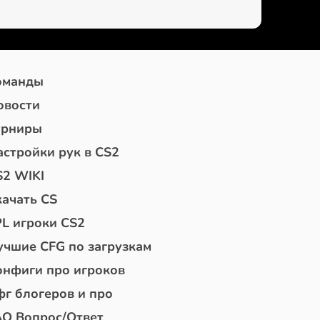
оманды
овости
урниры
астройки рук в CS2
S2 WIKI
качать CS
PL игроки CS2
учшие CFG по загрузкам
онфиги про игроков
фг блогеров и про
AQ Вопрос/Ответ