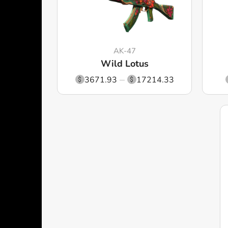
AK-47
Wild Lotus
3671.93
17214.33