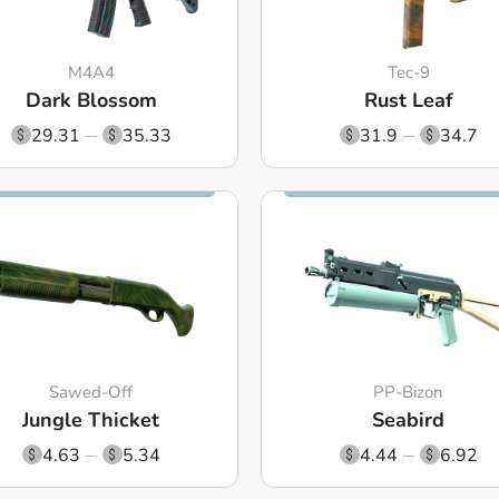
M4A4
Tec-9
Dark Blossom
Rust Leaf
29.31
35.33
31.9
34.7
Sawed-Off
PP-Bizon
Jungle Thicket
Seabird
4.63
5.34
4.44
6.92