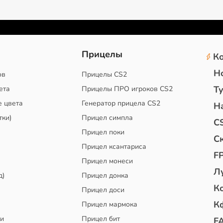
2
Прицелы
К
Н
ов
Прицелы CS2
Т
ета
Прицелы ПРО игроков CS2
е цвета
Генератор прицела CS2
Н
тки)
Прицел симпла
C
Прицел поки
С
Прицел ксантариса
F
Прицел монеси
Л
д)
Прицел донка
К
Прицел доси
К
Прицел мармока
чи
Прицел бит
F