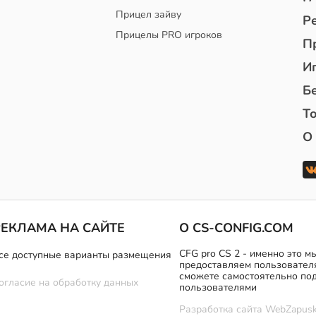
Прицел зайву
Р
Прицелы PRO игроков
П
И
Б
То
О
РЕКЛАМА НА САЙТЕ
О CS-CONFIG.COM
CFG pro CS 2 - именно это 
се доступные варианты размещения
предоставляем пользовател
сможете самостоятельно под
огласие на обработку данных
пользователями
Разработка сайта
WebZapusk