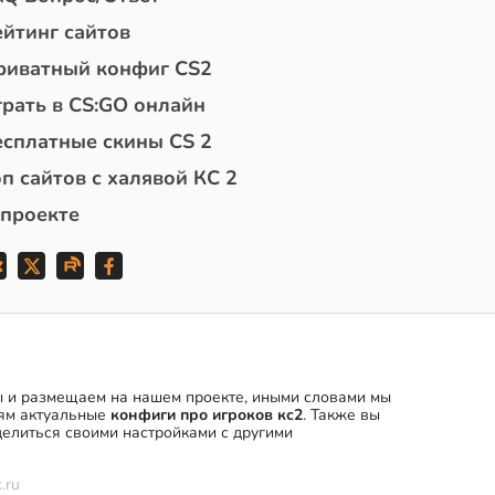
ейтинг сайтов
риватный конфиг CS2
грать в CS:GO онлайн
есплатные скины CS 2
п сайтов с халявой КС 2
 проекте
мы и размещаем на нашем проекте, иными словами мы
ям актуальные
конфиги про игроков кс2
. Также вы
елиться своими настройками с другими
.ru