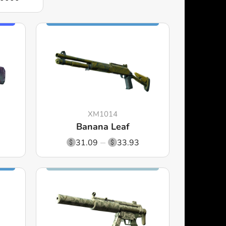
XM1014
Banana Leaf
2
31.09
33.93