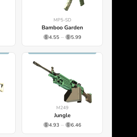
MP5-SD
Bamboo Garden
4.55
5.99
M249
Jungle
4.93
6.46