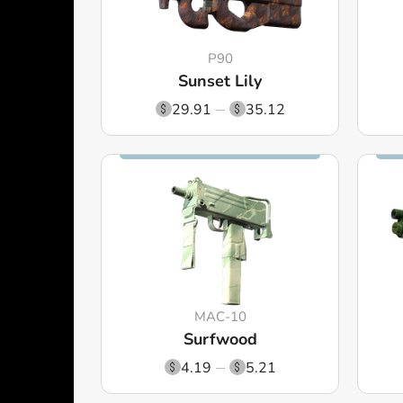
P90
Sunset Lily
29.91
35.12
MAC-10
Surfwood
4.19
5.21