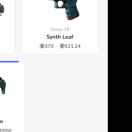
Glock-18
Synth Leaf
370
521.24
om
0000