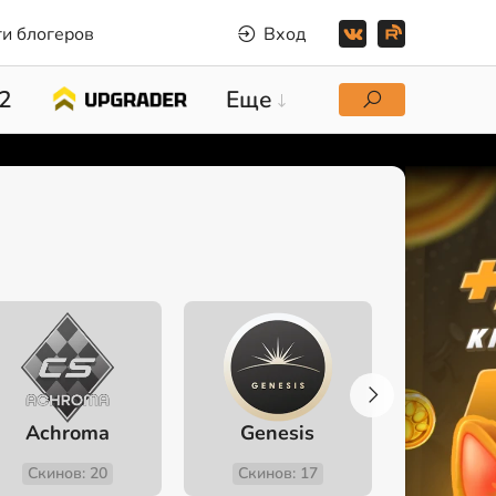
и блогеров
Вход
2
Еще
Achroma
Genesis
Fev
Скинов: 20
Скинов: 17
Скино