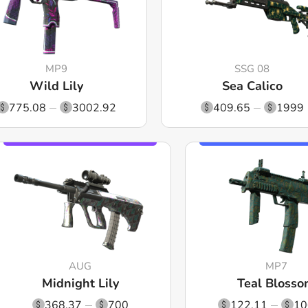
MP9
SSG 08
Wild Lily
Sea Calico
775.08
3002.92
409.65
1999
AUG
MP7
Midnight Lily
Teal Bloss
368.37
700
122.11
10