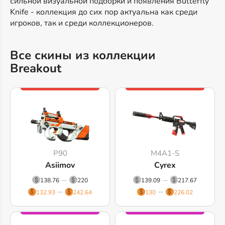
сильной визуальной подборки и появления Butterfly
Knife - коллекция до сих пор актуальна как среди
игроков, так и среди коллекционеров.
Все скины из коллекции
Breakout
P90
M4A1-S
Asiimov
Cyrex
138.76
220
139.09
217.67
132.93
242.64
130
226.02