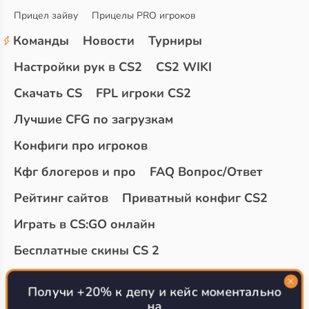
Прицел зайву
Прицелы PRO игроков
Команды
Новости
Турниры
Настройки рук в CS2
CS2 WIKI
Скачать CS
FPL игроки CS2
Лучшие CFG по загрузкам
Конфиги про игроков
Кфг блогеров и про
FAQ Вопрос/Ответ
Рейтинг сайтов
Приватный конфиг CS2
Играть в CS:GO онлайн
Бесплатные скины CS 2
Топ сайтов с халявой КС 2
О проекте
Получи +20% к депу и кейс моментально
на