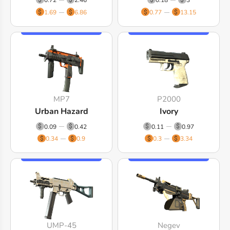
0.72
2.46
0.18
3
1.69
6.86
0.77
13.15
MP7
P2000
Urban Hazard
Ivory
0.09
0.42
0.11
0.97
0.34
0.9
0.3
3.34
UMP-45
Negev