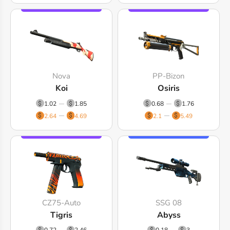
Nova
PP-Bizon
Koi
Osiris
1.02
1.85
0.68
1.76
2.64
4.69
2.1
5.49
CZ75-Auto
SSG 08
Tigris
Abyss