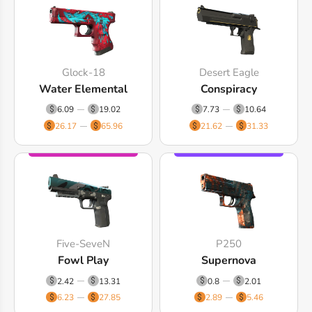
Glock-18
Desert Eagle
Water Elemental
Conspiracy
6.09
19.02
7.73
10.64
26.17
65.96
21.62
31.33
Five-SeveN
P250
Fowl Play
Supernova
2.42
13.31
0.8
2.01
6.23
27.85
2.89
5.46