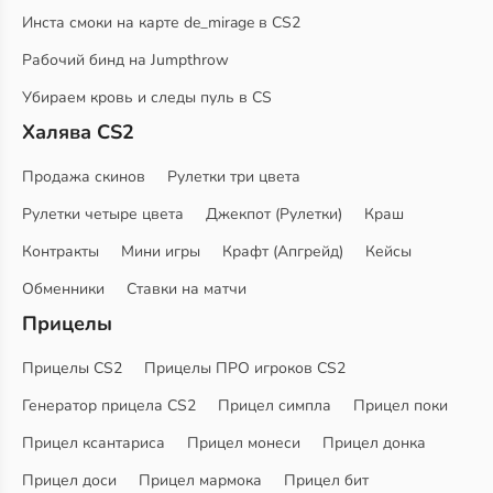
Инста смоки на карте de_mirage в CS2
Рабочий бинд на Jumpthrow
Убираем кровь и следы пуль в CS
Халява CS2
Продажа скинов
Рулетки три цвета
Рулетки четыре цвета
Джекпот (Рулетки)
Краш
Контракты
Мини игры
Крафт (Апгрейд)
Кейсы
Обменники
Ставки на матчи
Прицелы
Прицелы CS2
Прицелы ПРО игроков CS2
Генератор прицела CS2
Прицел симпла
Прицел поки
Прицел ксантариса
Прицел монеси
Прицел донка
Прицел доси
Прицел мармока
Прицел бит