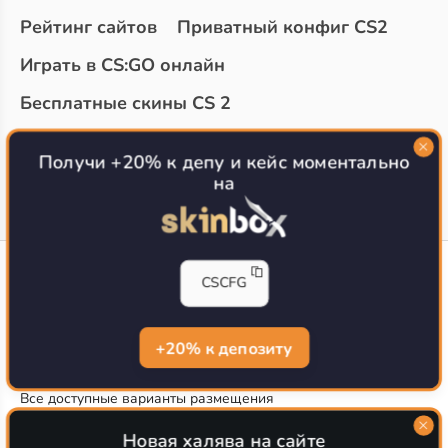
Рейтинг сайтов
Приватный конфиг CS2
Играть в CS:GO онлайн
Бесплатные скины CS 2
Топ сайтов с халявой КС 2
О проекте
Получи +20% к депу и кейс моментально
на
CS-CONFIG
CSCFG
Конфиги игроков CS2
CS-CONFIG.com © 2020-2026 г.
Политика конфиденциальности
+20% к депозиту
РЕКЛАМА НА САЙТЕ
Все доступные варианты размещения
Согласие на обработку данных
О CS-CONFIG.COM
Новая халява на сайте