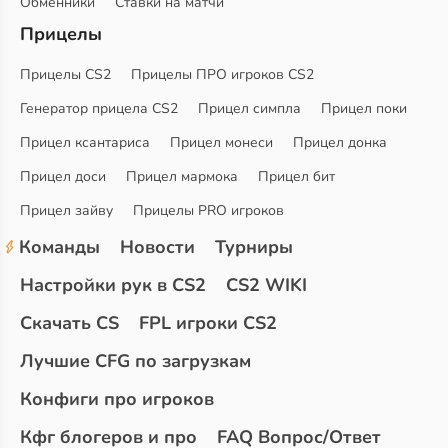
Обменники
Ставки на матчи
Прицелы
Прицелы CS2
Прицелы ПРО игроков CS2
Генератор прицела CS2
Прицел симпла
Прицел поки
Прицел ксантариса
Прицел монеси
Прицел донка
Прицел доси
Прицел мармока
Прицел бит
Прицел зайву
Прицелы PRO игроков
Команды
Новости
Турниры
Настройки рук в CS2
CS2 WIKI
Скачать CS
FPL игроки CS2
Лучшие CFG по загрузкам
Конфиги про игроков
Кфг блогеров и про
FAQ Вопрос/Ответ