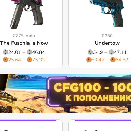
CZ75-Auto
P250
The Fuschia Is Now
Undertow
24.01
46.84
34.9
47.11
25.64
75.33
53.47
64.82