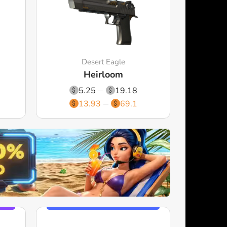
Desert Eagle
Heirloom
5.25
19.18
13.93
69.1