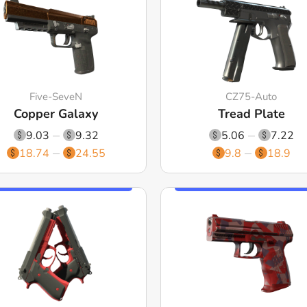
Five-SeveN
CZ75-Auto
Copper Galaxy
Tread Plate
9.03
9.32
5.06
7.22
18.74
24.55
9.8
18.9