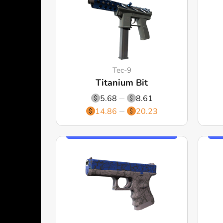
Tec-9
Titanium Bit
5.68
8.61
14.86
20.23