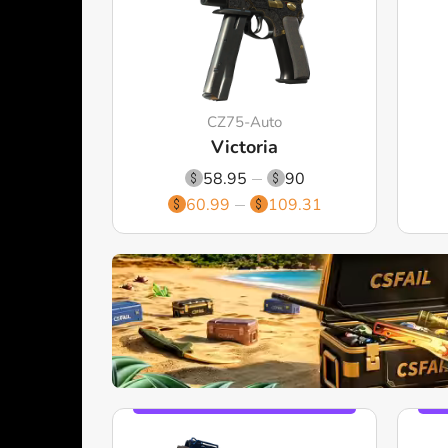
CZ75-Auto
Victoria
58.95
90
60.99
109.31