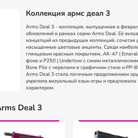
Коллекция армс деал 3
Arms Deal 3 - коллекция, выпущенная в феврал
обновлений в рамках серии Arms Deal. Её визу
концепций из предыдущих коллекций, сочетая 
насыщенные цветовые акценты. Среди наиболее
глянцевым красным покрытием, AK-47 | Emerald
фоне и P250 | Undertow с синим металлически
Bone Pile с черепами в графичном стиле и PP-Bi
Arms Deal 3 стала логичным продолжением ор
укрепила визуальный язык игры и предложила
характером.
rms Deal 3