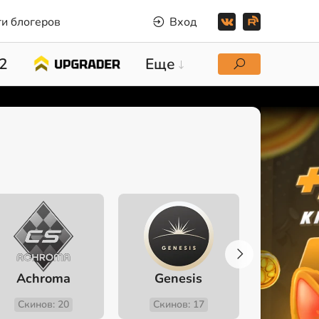
и блогеров
Вход
2
Еще
Achroma
Genesis
Fev
Скинов: 20
Скинов: 17
Скино