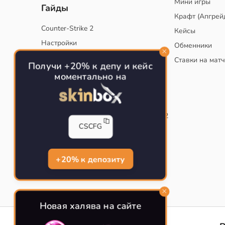
Мини игры
Гайды
Крафт (Апгрей
Counter-Strike 2
Кейсы
Настройки
Обменники
Руководство
Ставки на мат
Получи +20% к депу и кейс
Тактики
моментально на
Конфиг для тренировок в CS
Как сохранить свой конфиг CS
Инста смоки на карте de_mirage в CS2
CSCFG
Рабочий бинд на Jumpthrow
Убираем кровь и следы пуль в CS
+20% к депозиту
Новая халява на сайте