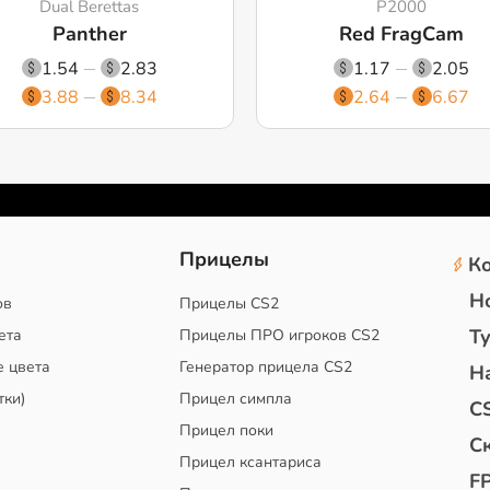
Dual Berettas
P2000
Panther
Red FragCam
1.54
2.83
1.17
2.05
3.88
8.34
2.64
6.67
2
Прицелы
К
Н
ов
Прицелы CS2
Т
ета
Прицелы ПРО игроков CS2
е цвета
Генератор прицела CS2
Н
тки)
Прицел симпла
C
Прицел поки
С
Прицел ксантариса
F