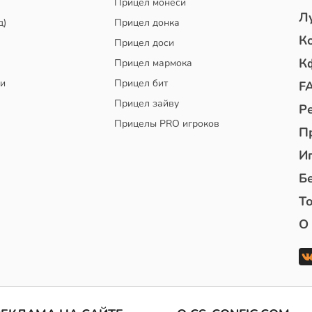
Прицел монеси
Л
д)
Прицел донка
К
Прицел доси
К
Прицел мармока
чи
Прицел бит
F
Прицел зайву
Р
Прицелы PRO игроков
П
И
Б
То
О