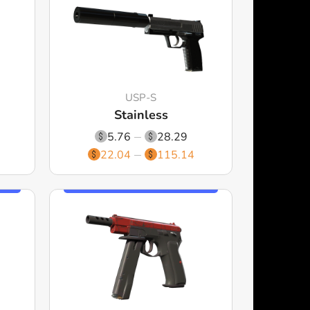
USP-S
Stainless
5.76
28.29
22.04
115.14