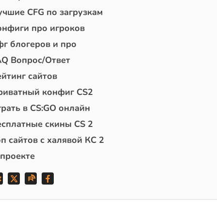
учшие CFG по загрузкам
онфиги про игроков
фг блогеров и про
AQ Вопрос/Ответ
ейтинг сайтов
риватный конфиг CS2
грать в CS:GO онлайн
есплатные скины CS 2
п сайтов с халявой КС 2
 проекте