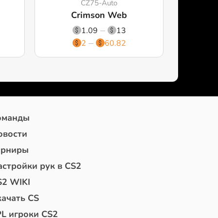
CZ75-Auto
Crimson Web
1.09
13
2
60.82
оманды
овости
урниры
астройки рук в CS2
S2 WIKI
качать CS
PL игроки CS2