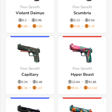
Five-SeveN
Five-SeveN
Violent Daimyo
Scumbria
0.2
0.96
0.13
0.54
0.68
3.66
0.18
3.19
Five-SeveN
Five-SeveN
Capillary
Hyper Beast
0.24
0.46
22.64
91.86
0.36
1.47
95.51
411.62