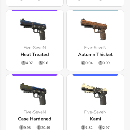
Five-SeveN
Five-SeveN
Heat Treated
Autumn Thicket
4.97
9.6
0.04
0.09
Five-SeveN
Five-SeveN
Case Hardened
Kami
9.93
20.49
1.82
2.97