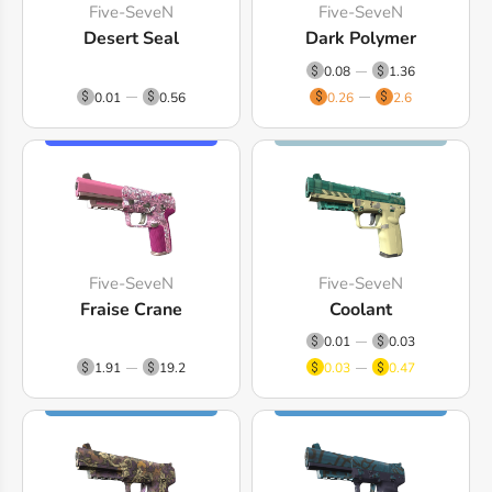
Five-SeveN
Five-SeveN
Desert Seal
Dark Polymer
0.08
1.36
0.01
0.56
0.26
2.6
Five-SeveN
Five-SeveN
Fraise Crane
Coolant
0.01
0.03
1.91
19.2
0.03
0.47