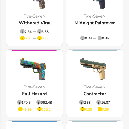
Five-SeveN
Five-SeveN
Withered Vine
Midnight Paintover
2.36
3.38
0.03
0.24
0.04
0.36
Five-SeveN
Five-SeveN
Fall Hazard
Contractor
170.5
962.48
2.58
16.87
49.99
115.2
0.36
9.69