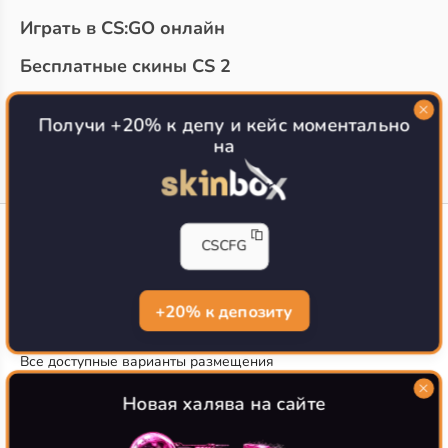
Играть в CS:GO онлайн
Бесплатные скины CS 2
Топ сайтов с халявой КС 2
О проекте
Получи +20% к депу и кейс моментально
на
CS-CONFIG
CSCFG
Конфиги игроков CS2
CS-CONFIG.com © 2020-2026 г.
Политика конфиденциальности
+20% к депозиту
РЕКЛАМА НА САЙТЕ
Все доступные варианты размещения
Согласие на обработку данных
О CS-CONFIG.COM
Новая халява на сайте
CFG pro CS 2 - именно это мы и размещаем на нашем