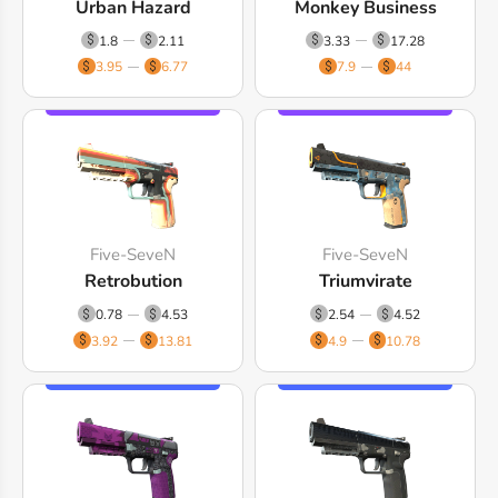
Urban Hazard
Monkey Business
1.8
2.11
3.33
17.28
3.95
6.77
7.9
44
Five-SeveN
Five-SeveN
Retrobution
Triumvirate
0.78
4.53
2.54
4.52
3.92
13.81
4.9
10.78