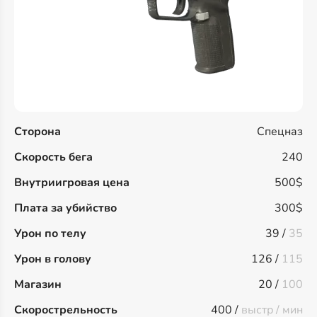
Сторона
Спецназ
Скорость бега
240
Внутриигровая цена
500$
Плата за убийство
300$
Урон по телу
39 /
35
Урон в голову
126 /
115
Магазин
20 /
100
Скорострельность
400 /
выстр / мин