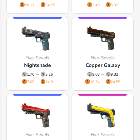
26.11
94.25
3.49
5.02
Five-SeveN
Five-SeveN
Nightshade
Copper Galaxy
1.76
3.26
9.03
9.32
7.05
14.8
18.74
24.55
Five-SeveN
Five-SeveN