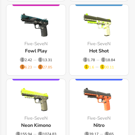
Five-SeveN
Five-SeveN
Fowl Play
Hot Shot
2.42
13.31
1.78
18.84
6.23
27.85
1.6
30.11
Five-SeveN
Five-SeveN
Neon Kimono
Nitro
155.94
1074.83
39.17
65