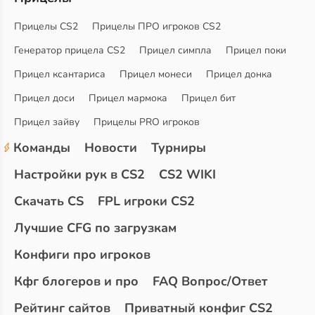
Прицелы CS2
Прицелы ПРО игроков CS2
Генератор прицела CS2
Прицел симпла
Прицел поки
Прицел ксантариса
Прицел монеси
Прицел донка
Прицел доси
Прицел мармока
Прицел бит
Прицел зайву
Прицелы PRO игроков
Команды
Новости
Турниры
Настройки рук в CS2
CS2 WIKI
Скачать CS
FPL игроки CS2
Лучшие CFG по загрузкам
Конфиги про игроков
Кфг блогеров и про
FAQ Вопрос/Ответ
Рейтинг сайтов
Приватный конфиг CS2