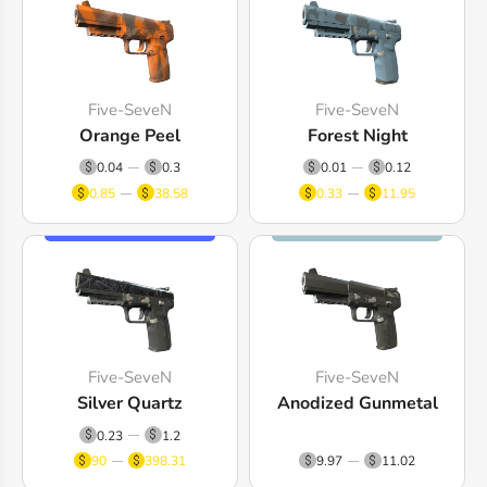
Five-SeveN
Five-SeveN
Orange Peel
Forest Night
0.04
0.3
0.01
0.12
0.85
38.58
0.33
11.95
Five-SeveN
Five-SeveN
Silver Quartz
Anodized Gunmetal
0.23
1.2
90
398.31
9.97
11.02