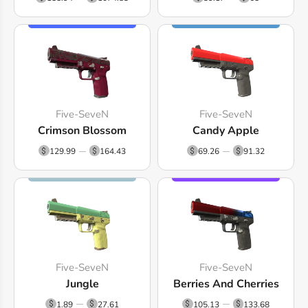
Five-SeveN
Five-SeveN
Crimson Blossom
Candy Apple
129.99
164.43
69.26
91.32
Five-SeveN
Five-SeveN
Jungle
Berries And Cherries
1.89
27.61
105.13
133.68