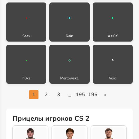
Saax
Rain
AsI0K
h0kz
Mertowsk1
Void
1
2
3
195
196
»
...
Прицелы игроков CS 2