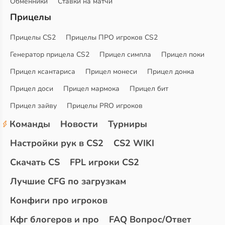
Обменники
Ставки на матчи
Прицелы
Прицелы CS2
Прицелы ПРО игроков CS2
Генератор прицела CS2
Прицел симпла
Прицел поки
Прицел ксантариса
Прицел монеси
Прицел донка
Прицел доси
Прицел мармока
Прицел бит
Прицел зайву
Прицелы PRO игроков
Команды
Новости
Турниры
Настройки рук в CS2
CS2 WIKI
Скачать CS
FPL игроки CS2
Лучшие CFG по загрузкам
Конфиги про игроков
Кфг блогеров и про
FAQ Вопрос/Ответ