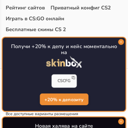
Рейтинг сайтов
Приватный конфиг CS2
Играть в CS:GO онлайн
Бесплатные скины CS 2
Топ сайтов с халявой КС 2
О проекте
Получи +20% к депу и кейс моментально
на
CS-CONFIG
CSCFG
Конфиги игроков CS2
CS-CONFIG.com © 2020-2026 г.
Политика конфиденциальности
+20% к депозиту
РЕКЛАМА НА САЙТЕ
Все доступные варианты размещения
Согласие на обработку данных
О CS-CONFIG.COM
Новая халява на сайте