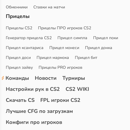
Обменники
Ставки на матчи
Прицелы
Прицелы CS2
Прицелы ПРО игроков CS2
Генератор прицела CS2
Прицел симпла
Прицел поки
Прицел ксантариса
Прицел монеси
Прицел донка
Прицел доси
Прицел мармока
Прицел бит
Прицел зайву
Прицелы PRO игроков
Команды
Новости
Турниры
Настройки рук в CS2
CS2 WIKI
Скачать CS
FPL игроки CS2
Лучшие CFG по загрузкам
Конфиги про игроков