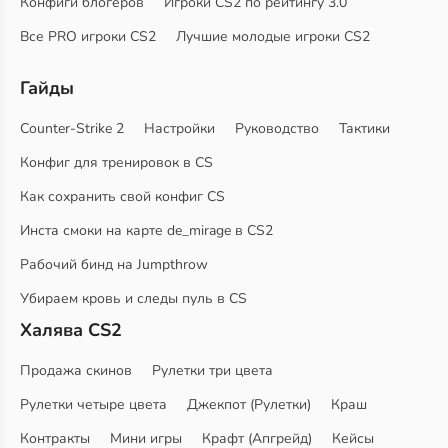
Конфиги блогеров
Игроки CS2 по рейтингу 3.0
Все PRO игроки CS2
Лучшие молодые игроки CS2
Гайды
Counter-Strike 2
Настройки
Руководство
Тактики
Конфиг для тренировок в CS
Как сохранить свой конфиг CS
Инста смоки на карте de_mirage в CS2
Рабочий бинд на Jumpthrow
Убираем кровь и следы пуль в CS
Халява CS2
Продажа скинов
Рулетки три цвета
Рулетки четыре цвета
Джекпот (Рулетки)
Краш
Контракты
Мини игры
Крафт (Апгрейд)
Кейсы