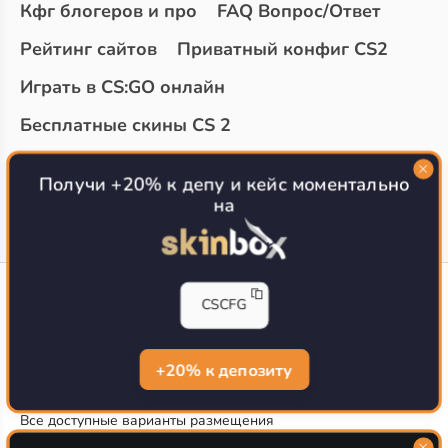
Кфг блогеров и про
FAQ Вопрос/Ответ
Рейтинг сайтов
Приватный конфиг CS2
Играть в CS:GO онлайн
Бесплатные скины CS 2
Топ сайтов с халявой КС 2
О проекте
Получи +20% к депу и кейс моментально
на
CS-CONFIG
CSCFG
Конфиги игроков CS2
CS-CONFIG.com © 2020-2026 г.
Политика конфиденциальности
+20% к депозиту
РЕКЛАМА НА САЙТЕ
Все доступные варианты размещения
Согласие на обработку данных