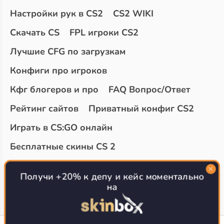
Настройки рук в CS2
CS2 WIKI
Скачать CS
FPL игроки CS2
Лучшие CFG по загрузкам
Конфиги про игроков
Кфг блогеров и про
FAQ Вопрос/Ответ
Рейтинг сайтов
Приватный конфиг CS2
Играть в CS:GO онлайн
Бесплатные скины CS 2
Топ сайтов с халявой КС 2
О проекте
Получи +20% к депу и кейс моментально
на