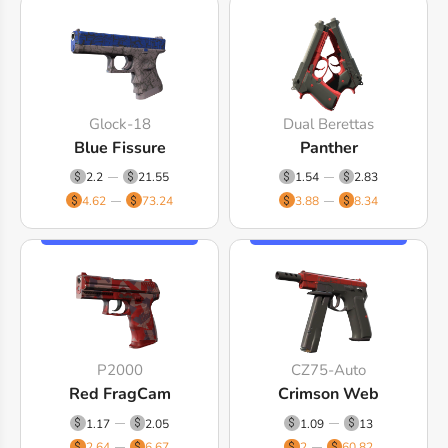
Glock-18
Dual Berettas
Blue Fissure
Panther
2.2
21.55
1.54
2.83
4.62
73.24
3.88
8.34
P2000
CZ75-Auto
Red FragCam
Crimson Web
1.17
2.05
1.09
13
2.64
6.67
2
60.82