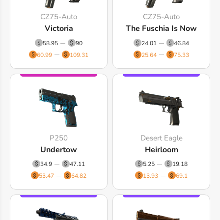
CZ75-Auto
CZ75-Auto
Victoria
The Fuschia Is Now
58.95
90
24.01
46.84
60.99
109.31
25.64
75.33
P250
Desert Eagle
Undertow
Heirloom
34.9
47.11
5.25
19.18
53.47
64.82
13.93
69.1