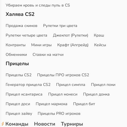
Убираем кровь и следы пуль в CS
Халява CS2
Продажа скинов
Рулетки три цвета
Рулетки четыре цвета
Джекпот (Рулетки)
Краш
Контракты
Мини игры
Крафт (Апгрейд)
Кейсы
Обменники
Ставки на матчи
Прицелы
Прицелы CS2
Прицелы ПРО игроков CS2
Генератор прицела CS2
Прицел симпла
Прицел поки
Прицел ксантариса
Прицел монеси
Прицел донка
Прицел доси
Прицел мармока
Прицел бит
Прицел зайву
Прицелы PRO игроков
Команды
Новости
Турниры