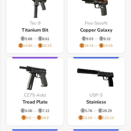
Tec-9
Five-SeveN
Titanium Bit
Copper Galaxy
5.68
8.61
9.03
9.32
14.86
20.23
18.74
24.55
CZ75-Auto
USP-S
Tread Plate
Stainless
5.06
7.22
5.76
28.29
9.8
18.9
22.04
115.14