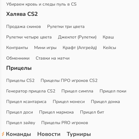
Убираем кровь и следы пуль в CS
Халява CS2
Продажа скинов
Рулетки три цвета
Рулетки четыре цвета
Джекпот (Рулетки)
Краш
Контракты
Мини игры
Крафт (Апгрейд)
Кейсы
Обменники
Ставки на матчи
Прицелы
Прицелы CS2
Прицелы ПРО игроков CS2
Генератор прицела CS2
Прицел симпла
Прицел поки
Прицел ксантариса
Прицел монеси
Прицел донка
Прицел доси
Прицел мармока
Прицел бит
Прицел зайву
Прицелы PRO игроков
Команды
Новости
Турниры