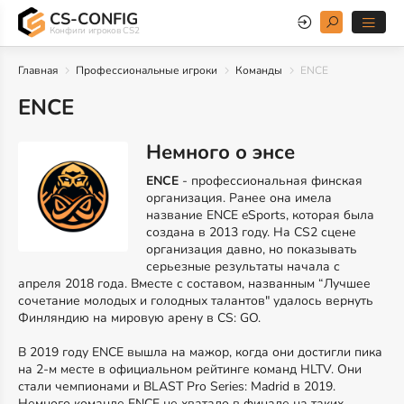
CS-CONFIG
Конфиги игроков CS2
Главная
Профессиональные игроки
Команды
ENCE
ENCE
Немного о энсе
ENCE
- профессиональная финская
организация. Ранее она имела
название ENCE eSports, которая была
создана в 2013 году. На CS2 сцене
организация давно, но показывать
серьезные результаты начала с
апреля 2018 года. Вместе с составом, названным “Лучшее
сочетание молодых и голодных талантов" удалось вернуть
Финляндию на мировую арену в CS: GO.
В 2019 году ENCE вышла на мажор, когда они достигли пика
на 2-м месте в официальном рейтинге команд HLTV. Они
стали чемпионами и BLAST Pro Series: Madrid в 2019.
Немного команде ENCE не хватало в финале на таких