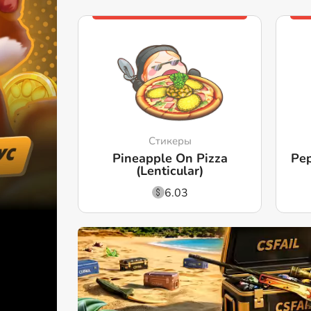
Стикеры
Pineapple On Pizza
Pep
(Lenticular)
6.03