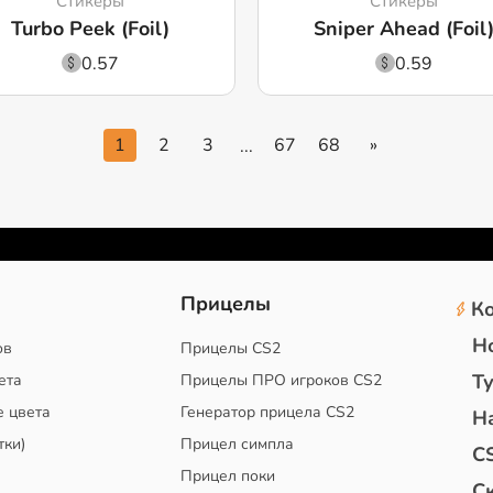
Стикеры
Стикеры
Turbo Peek (Foil)
Sniper Ahead (Foil
0.57
0.59
1
2
3
67
68
»
...
2
Прицелы
К
Н
ов
Прицелы CS2
Т
ета
Прицелы ПРО игроков CS2
е цвета
Генератор прицела CS2
Н
тки)
Прицел симпла
C
Прицел поки
С