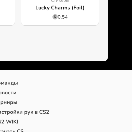
Стикеры
)
Lucky Charms (Foil)
0.54
оманды
овости
урниры
астройки рук в CS2
S2 WIKI
качать CS