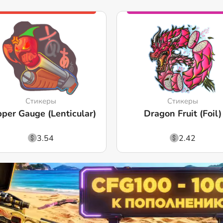
Стикеры
Стикеры
per Gauge (Lenticular)
Dragon Fruit (Foil)
3.54
2.42