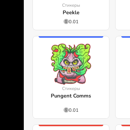
Стикеры
Peekle
0.01
Стикеры
Pungent Comms
0.01