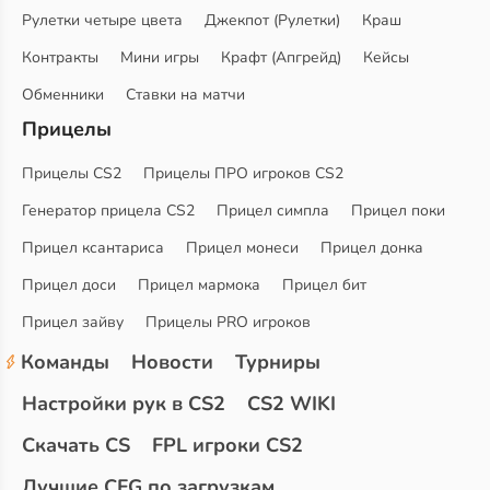
Рулетки четыре цвета
Джекпот (Рулетки)
Краш
Контракты
Мини игры
Крафт (Апгрейд)
Кейсы
Обменники
Ставки на матчи
Прицелы
Прицелы CS2
Прицелы ПРО игроков CS2
Генератор прицела CS2
Прицел симпла
Прицел поки
Прицел ксантариса
Прицел монеси
Прицел донка
Прицел доси
Прицел мармока
Прицел бит
Прицел зайву
Прицелы PRO игроков
Команды
Новости
Турниры
Настройки рук в CS2
CS2 WIKI
Скачать CS
FPL игроки CS2
Лучшие CFG по загрузкам