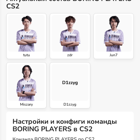
CS2
tutu
zdr
Jun7
Miszary
D1zzyg
Настройки и конфиги команды
BORING PLAYERS в CS2
Команда BORING PLAYERS по CS2