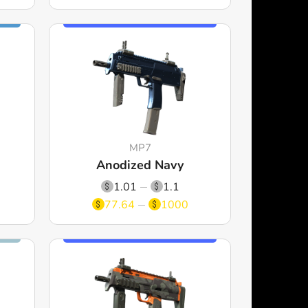
MP7
Anodized Navy
1.01
1.1
77.64
1000