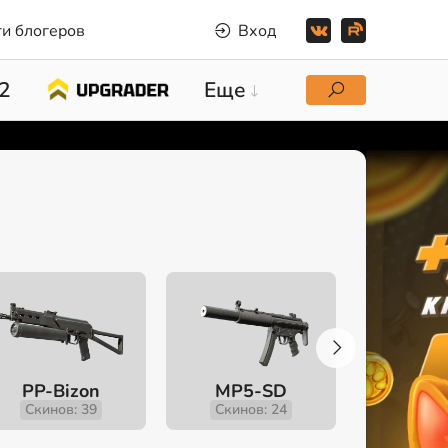
и блогеров
Вход
2
Еще
PP-Bizon
MP5-SD
MP
Скинов: 39
Скинов: 24
Скино