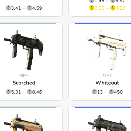
1.48
9.57
3.41
4.59
0.05
4.85
MP7
MP7
Scorched
Whiteout
5.31
8.46
13
450