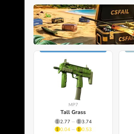
MP7
Tall Grass
2.77
3.74
0.04
0.53