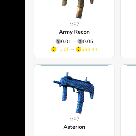
MP7
Army Recon
0.01
0.05
10.05
693.41
MP7
Asterion