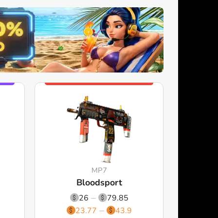
MP7
Bloodsport
26
79.85
23.77
43.9