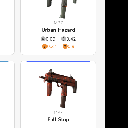
MP7
Urban Hazard
0.09
0.42
0.34
0.9
MP7
Full Stop