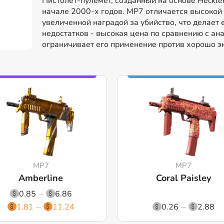
Пистолет-пулемёт, созданный на основе Heckle
начале 2000-х годов. MP7 отличается высокой 
увеличенной наградой за убийство, что делает
недостатков - высокая цена по сравнению с ан
ограничивает его применение против хорошо э
MP7
MP7
Amberline
Coral Paisley
0.85
6.86
1.81
11.24
0.26
2.88