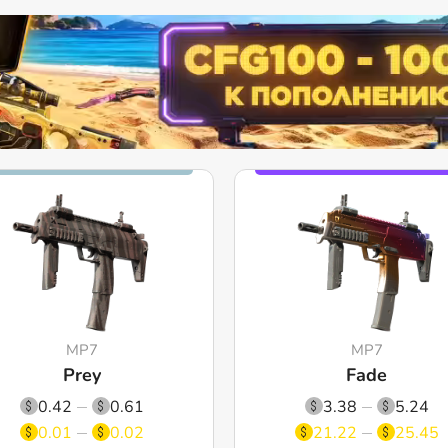
MP7
MP7
Prey
Fade
0.42
0.61
3.38
5.24
0.01
0.02
21.22
25.45