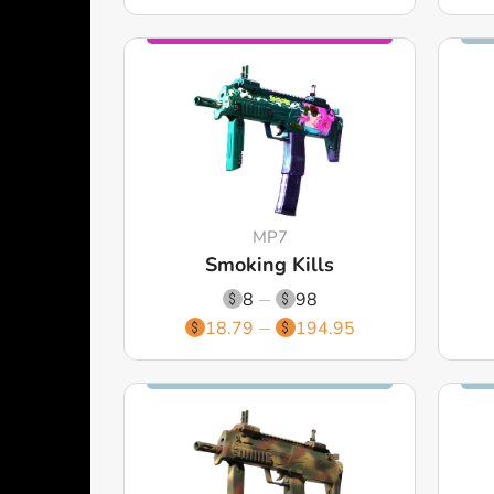
MP7
Smoking Kills
8
98
18.79
194.95