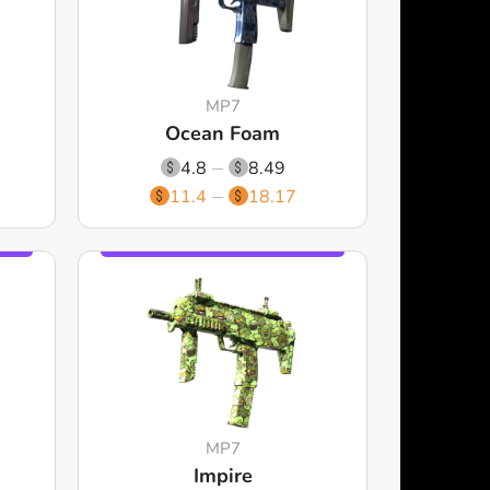
MP7
Ocean Foam
4.8
8.49
11.4
18.17
MP7
Impire