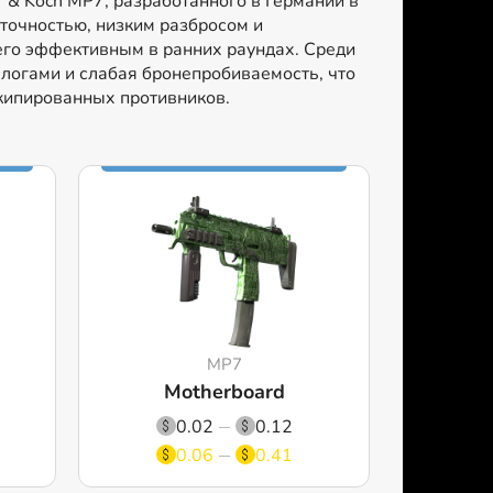
r & Koch MP7, разработанного в Германии в
точностью, низким разбросом и
 его эффективным в ранних раундах. Среди
алогами и слабая бронепробиваемость, что
кипированных противников.
MP7
Motherboard
0.02
0.12
0.06
0.41