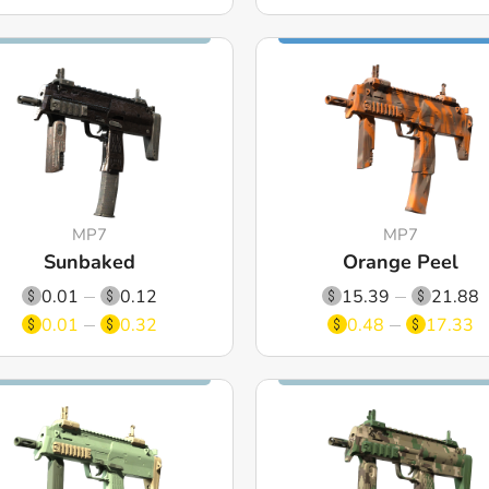
MP7
MP7
Sunbaked
Orange Peel
0.01
0.12
15.39
21.88
0.01
0.32
0.48
17.33