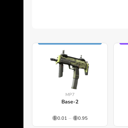
MP7
Base-2
0.01
0.95