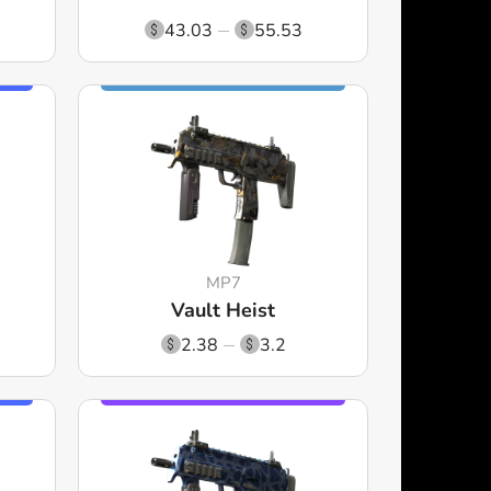
43.03
55.53
MP7
Vault Heist
2.38
3.2