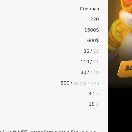
Спецназ
220
1500$
600$
35 /
22
110 /
71
30 /
120
800 /
выстр / мин
3.1
с
15
м