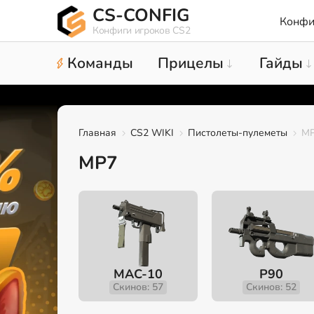
CS-CONFIG
Конфи
Конфиги игроков CS2
Команды
Прицелы
Гайды
Главная
CS2 WIKI
Пистолеты-пулеметы
M
MP7
MAC-10
P90
Скинов: 57
Скинов: 52