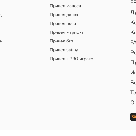
F
Прицел монеси
Л
д)
Прицел донка
К
Прицел доси
К
Прицел мармока
чи
Прицел бит
F
Прицел зайву
Р
Прицелы PRO игроков
П
И
Б
То
О