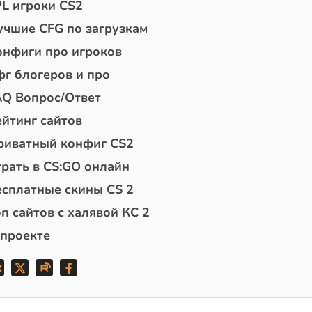
PL игроки CS2
учшие CFG по загрузкам
онфиги про игроков
фг блогеров и про
AQ Вопрос/Ответ
ейтинг сайтов
риватный конфиг CS2
грать в CS:GO онлайн
есплатные скины CS 2
п сайтов с халявой КС 2
 проекте