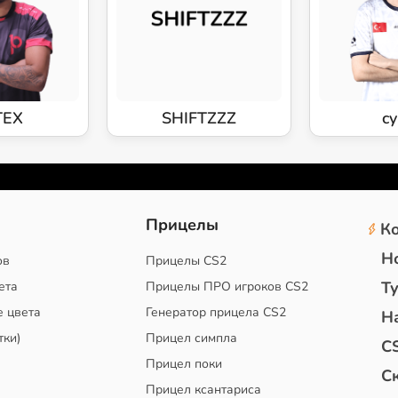
TEX
SHIFTZZZ
cy
2
Прицелы
К
Н
ов
Прицелы CS2
Т
ета
Прицелы ПРО игроков CS2
е цвета
Генератор прицела CS2
Н
тки)
Прицел симпла
C
Прицел поки
С
Прицел ксантариса