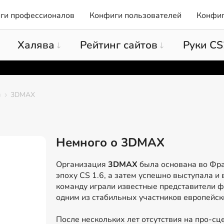
ги профессионалов
Конфиги пользователей
Конфиг
Халява
Рейтинг сайтов
Руки CS
ы
3DMAX
Немного о 3DMAX
Организация
3DMAX
была основана во Фра
эпоху CS 1.6, а затем успешно выступала и 
команду играли известные представители ф
одним из стабильных участников европейск
После нескольких лет отсутствия на про-с