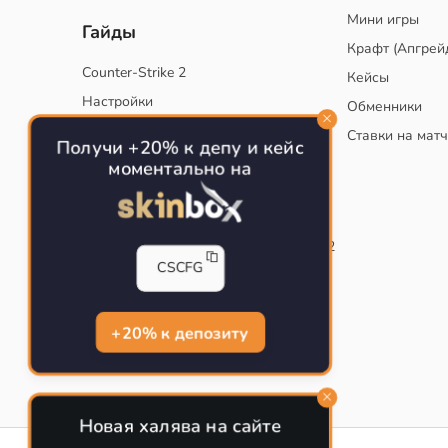
Мини игры
Гайды
Крафт (Апгрей
Counter-Strike 2
Кейсы
Настройки
Обменники
Руководство
Ставки на мат
Получи +20% к депу и кейс
Тактики
моментально на
Конфиг для тренировок в CS
Как сохранить свой конфиг CS
Инста смоки на карте de_mirage в CS2
CSCFG
Рабочий бинд на Jumpthrow
Убираем кровь и следы пуль в CS
+20% к депозиту
Новая халява на сайте