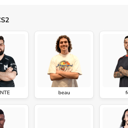
CS2
INTE
beau
f