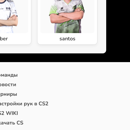
ber
santos
оманды
овости
урниры
астройки рук в CS2
S2 WIKI
качать CS