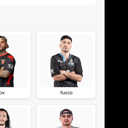
ox
fusco