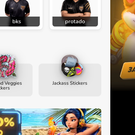
bks
protado
nd Veggies
Jackass Stickers
ckers