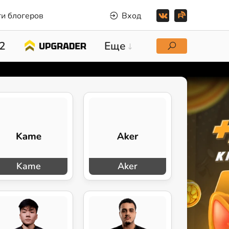
и блогеров
Вход
2
Еще
Kame
Aker