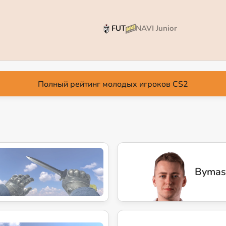
FUT
NAVI Junior
Полный рейтинг молодых игроков CS2
Bymas