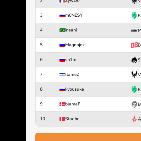
2
ZywOo
V
3
m0NESY
F
4
insani
M
5
Magnojez
B
6
sh1ro
S
7
flameZ
V
8
kyousuke
F
9
blameF
B
10
Staehr
A