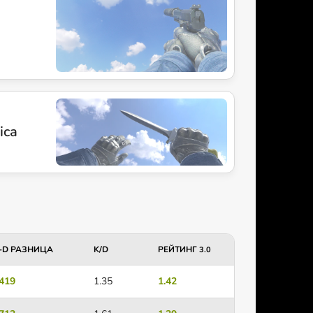
ica
-D РАЗНИЦА
K/D
РЕЙТИНГ
3.0
419
1.35
1.42