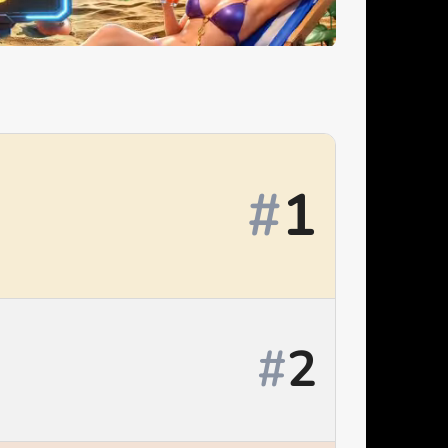
#
1
#
2