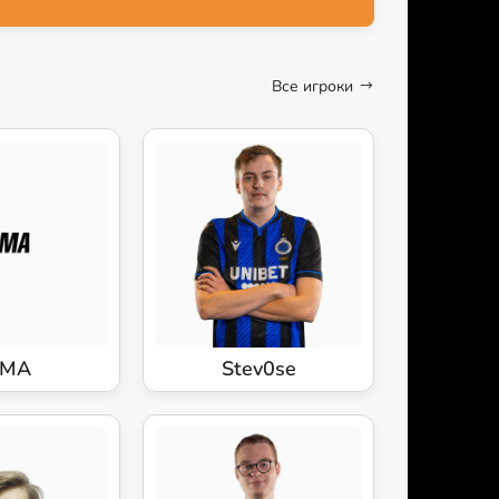
Все игроки
4MA
Stev0se