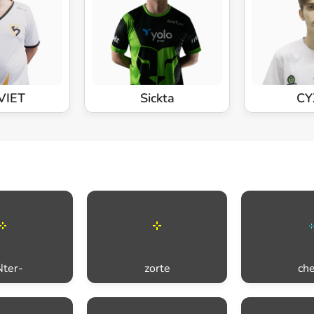
VIET
Sickta
CY
ter-
zorte
ch