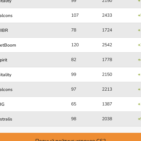
99
2150
+
itality
107
2433
+
alcons
78
1724
+
IBR
120
2542
+
etBoom
82
1778
+
pirit
99
2150
+
itality
97
2213
+
alcons
65
1387
+
IG
98
2038
+
stralis