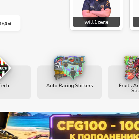
will1zera
анды
Tech
Auto Racing Stickers
Fruits A
Sti