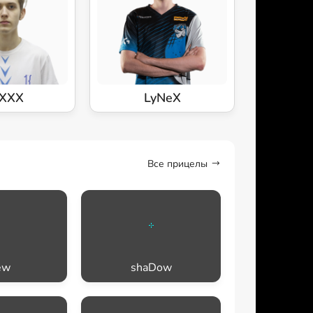
XXX
LyNeX
Все прицелы
ew
shaDow