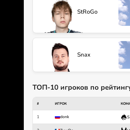
StRoGo
Snax
ТОП-10 игроков по рейтингу
#
ИГРОК
КОМ
1
donk
S