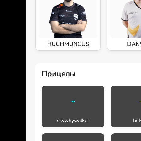
HUGHMUNGUS
DAN
Прицелы
skywhywalker
huN