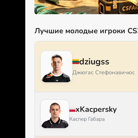
Лучшие молодые игроки CS2
dziugss
Джюгас Стефонавичюс
xKacpersky
Каспер Габара