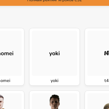
Полный рейтинг игроков CS2
aomei
yoki
t