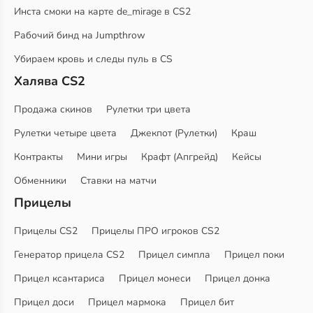
Инста смоки на карте de_mirage в CS2
Рабочий бинд на Jumpthrow
Убираем кровь и следы пуль в CS
Халява CS2
Продажа скинов
Рулетки три цвета
Рулетки четыре цвета
Джекпот (Рулетки)
Краш
Контракты
Мини игры
Крафт (Апгрейд)
Кейсы
Обменники
Ставки на матчи
Прицелы
Прицелы CS2
Прицелы ПРО игроков CS2
Генератор прицела CS2
Прицел симпла
Прицел поки
Прицел ксантариса
Прицел монеси
Прицел донка
Прицел доси
Прицел мармока
Прицел бит