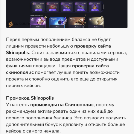
Перед первым пополнением баланса не будет
лишним провести небольшую
проверку сайта
Skinopolis
. Стоит ознакомиться с правилами сервиса,
возможностями вывода предметов и доступными
функциями площадки. Такая
проверка сайта
скинополис
помогает лучше понять возможности
проекта и спокойно оценить его ещё до открытия
первых кейсов.
Промокод Skinopolis
У нас есть
промокоды на Скинополис
, поэтому
рекомендуем активировать один из них ещё до
первого пополнения баланса. Это позволит получить
дополнительный бонус к депозиту и открыть больше
кейсов с самого начала.