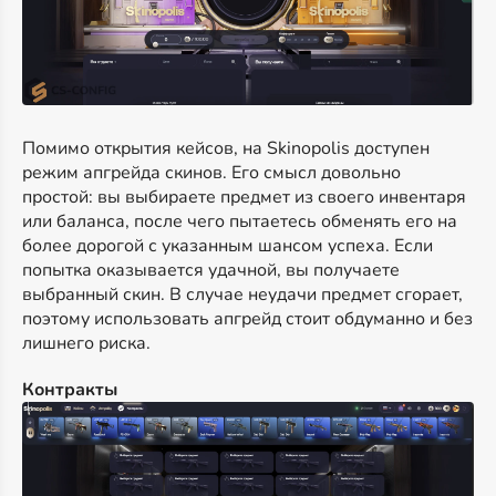
Помимо открытия кейсов, на Skinopolis доступен
режим апгрейда скинов. Его смысл довольно
простой: вы выбираете предмет из своего инвентаря
или баланса, после чего пытаетесь обменять его на
более дорогой с указанным шансом успеха. Если
попытка оказывается удачной, вы получаете
выбранный скин. В случае неудачи предмет сгорает,
поэтому использовать апгрейд стоит обдуманно и без
лишнего риска.
Контракты