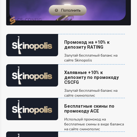
Промокод на +10% к
депозиту RATING
Залутай бесплатный баланс на
сайте Skinopolis
Халявные +10% к
депозиту по промокоду
CSCFG
Залутай бесплатный баланс на
сайте скинополис
Бесплатные скины по
промокоду ACE
Используй промокод на
бесплатные скины в виде баланса
на сайте скинополис