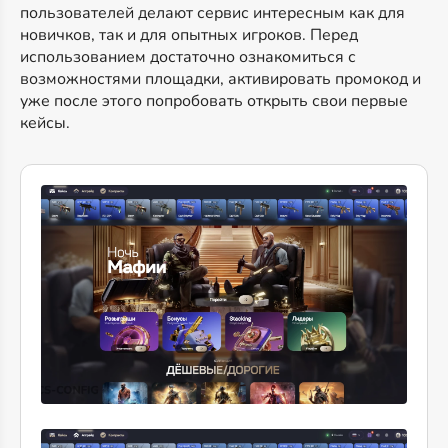
пользователей делают сервис интересным как для
новичков, так и для опытных игроков. Перед
использованием достаточно ознакомиться с
возможностями площадки, активировать промокод и
уже после этого попробовать открыть свои первые
кейсы.