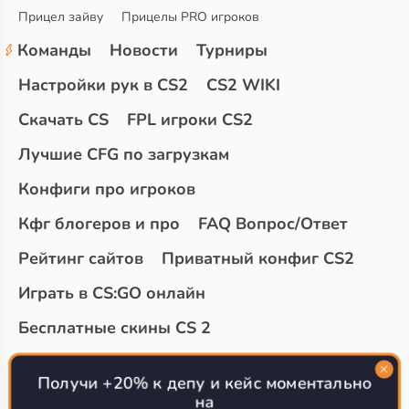
Прицел зайву
Прицелы PRO игроков
Команды
Новости
Турниры
Настройки рук в CS2
CS2 WIKI
Скачать CS
FPL игроки CS2
Лучшие CFG по загрузкам
Конфиги про игроков
Кфг блогеров и про
FAQ Вопрос/Ответ
Рейтинг сайтов
Приватный конфиг CS2
Играть в CS:GO онлайн
Бесплатные скины CS 2
Топ сайтов с халявой КС 2
О проекте
Получи +20% к депу и кейс моментально
на