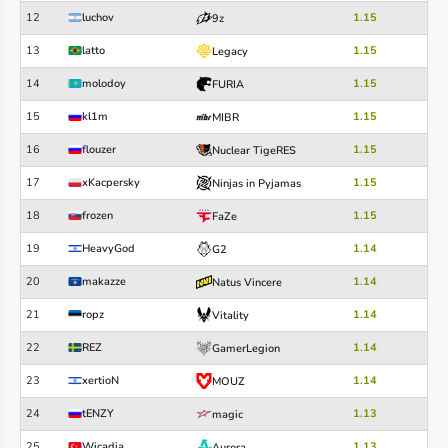
12
luchov
1.15
9z
13
latto
1.15
Legacy
14
molodoy
1.15
FURIA
15
kl1m
1.15
MIBR
16
flouzer
1.15
Nuclear TigeRES
17
xKacpersky
1.15
Ninjas in Pyjamas
18
frozen
1.15
FaZe
19
HeavyGod
1.14
G2
20
makazze
1.14
Natus Vincere
21
ropz
1.14
Vitality
22
REZ
1.14
GamerLegion
23
xertioN
1.14
MOUZ
24
tENZY
1.13
magic
25
Wicadia
1.13
Aurora