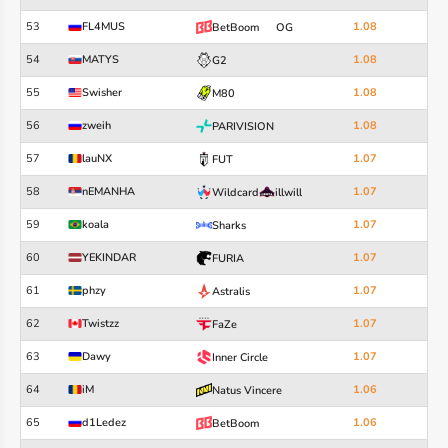
53
FL4MUS
1.08
BetBoom
OG
54
MATYS
1.08
G2
55
Swisher
1.08
M80
56
zweih
1.08
PARIVISION
57
lauNX
1.07
FUT
58
nEMANHA
1.07
Wildcard
illwill
59
koala
1.07
Sharks
60
YEKINDAR
1.07
FURIA
61
phzy
1.07
Astralis
62
Twistzz
1.07
FaZe
63
Dawy
1.07
Inner Circle
64
iM
1.06
Natus Vincere
65
d1Ledez
1.06
BetBoom