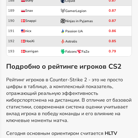
188
siuhy
0.87
Liquid
189
Snax
0.87
GamerLegion
190
Snappi
0.87
Ninjas in Pyjamas
191
nicx
0.86
Passion UA
192
HooXi
0.85
Astralis
193
karrigan
0.79
Falcons
FaZe
Подробно о рейтинге игроков CS2
Рейтинг игроков в Counter-Strike 2 - это не просто
цифры в таблице, а комплексный показатель,
отражающий реальную эффективность
киберспортсмена на дистанции. В отличие от базовой
статистики, современная система оценки учитывает
вклад игрока в победу команды и его влияние на
ключевые моменты матча.
Сегодня основным ориентиром считается
HLTV