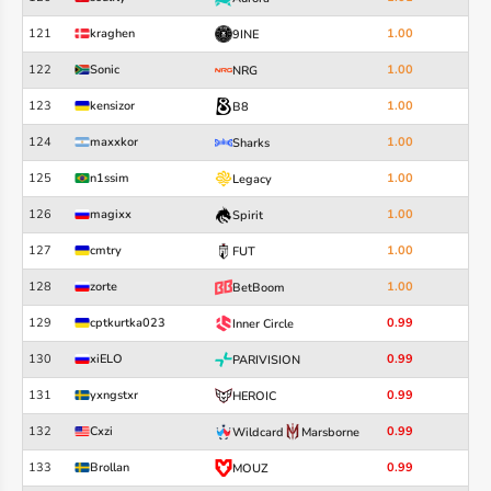
121
kraghen
1.00
9INE
122
Sonic
1.00
NRG
123
kensizor
1.00
B8
124
maxxkor
1.00
Sharks
125
n1ssim
1.00
Legacy
126
magixx
1.00
Spirit
127
cmtry
1.00
FUT
128
zorte
1.00
BetBoom
129
cptkurtka023
0.99
Inner Circle
130
xiELO
0.99
PARIVISION
131
yxngstxr
0.99
HEROIC
132
Cxzi
0.99
Wildcard
Marsborne
133
Brollan
0.99
MOUZ