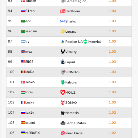
93
Tauson
1.04
GamerLegion
94
S1ren
1.04
BetBoom
95
doc
1.03
Sharks
96
saadzin
1.03
Legacy
97
try
1.03
Passion UA
Imperial
98
mezii
1.03
Vitality
99
EliGE
1.03
Liquid
100
MoDo
1.03
SINNERS
101
TeSeS
1.03
Falcons
102
torzsi
1.03
MOUZ
103
Lucky
1.03
3DMAX
104
tex1y
1.02
Nemesis
105
sausol
1.02
Gentle Mates
106
zeRRoFIX
1.02
Inner Circle