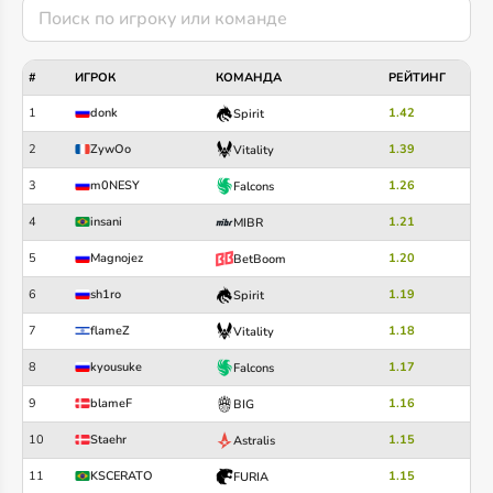
#
ИГРОК
КОМАНДА
РЕЙТИНГ
1
donk
1.42
Spirit
2
ZywOo
1.39
Vitality
3
m0NESY
1.26
Falcons
4
insani
1.21
MIBR
5
Magnojez
1.20
BetBoom
6
sh1ro
1.19
Spirit
7
flameZ
1.18
Vitality
8
kyousuke
1.17
Falcons
9
blameF
1.16
BIG
10
Staehr
1.15
Astralis
11
KSCERATO
1.15
FURIA