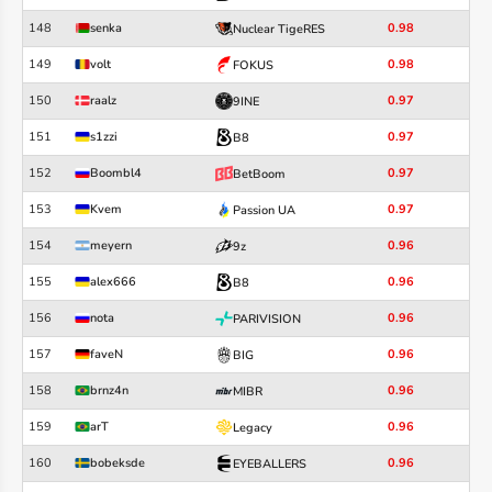
148
senka
0.98
Nuclear TigeRES
149
volt
0.98
FOKUS
150
raalz
0.97
9INE
151
s1zzi
0.97
B8
152
Boombl4
0.97
BetBoom
153
Kvem
0.97
Passion UA
154
meyern
0.96
9z
155
alex666
0.96
B8
156
nota
0.96
PARIVISION
157
faveN
0.96
BIG
158
brnz4n
0.96
MIBR
159
arT
0.96
Legacy
160
bobeksde
0.96
EYEBALLERS