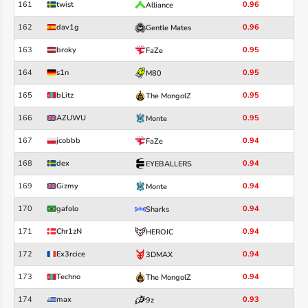
161
twist
0.96
Alliance
162
dav1g
0.96
Gentle Mates
163
broky
0.95
FaZe
164
s1n
0.95
M80
165
bLitz
0.95
The MongolZ
166
AZUWU
0.95
Monte
167
jcobbb
0.94
FaZe
168
dex
0.94
EYEBALLERS
169
Gizmy
0.94
Monte
170
gafolo
0.94
Sharks
171
Chr1zN
0.94
HEROIC
172
Ex3rcice
0.94
3DMAX
173
Techno
0.94
The MongolZ
174
max
0.93
9z