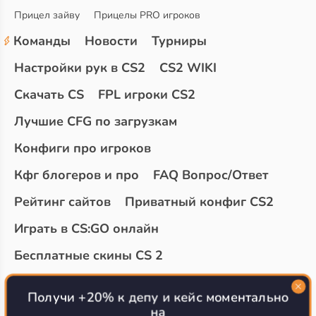
Прицел зайву
Прицелы PRO игроков
Команды
Новости
Турниры
Настройки рук в CS2
CS2 WIKI
Скачать CS
FPL игроки CS2
Лучшие CFG по загрузкам
Конфиги про игроков
Кфг блогеров и про
FAQ Вопрос/Ответ
Рейтинг сайтов
Приватный конфиг CS2
Играть в CS:GO онлайн
Бесплатные скины CS 2
Топ сайтов с халявой КС 2
О проекте
Получи +20% к депу и кейс моментально
на