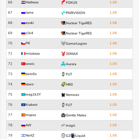
66
Matheos
1.06
FOKUS
67
Jame
1.06
PARIVISION
68
ayuki
1.06
Nuclear TigeRES
69
z1k4
1.06
Nuclear TigeRES
70
PR
1.06
GamerLegion
71
misutaaa
1.06
3DMAX
72
woxic
1.05
Aurora
73
dem0n
1.05
FUT
74
slaxz-
1.05
M80
75
mag1k3Y
1.05
Nemesis
76
Krabeni
1.05
FUT
77
mopoz
1.05
Gentle Mates
78
AW
1.05
magic
79
NertZ
1.05
G2
Liquid