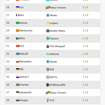
26
b1t
1.13
Natus Vincere
27
afro
1.13
Monte
28
dumau
1.13
Legacy
29
MartinezSa
1.12
Gentle Mates
30
NiKo
1.12
Falcons
31
910
1.12
The MongolZ
32
MaiL09
1.12
Alliance
33
Rainwaker
1.12
Monte
34
JDC
1.11
BIG
35
n0rb3r7
1.11
HOTU
36
maxster
1.11
EYEBALLERS
37
w0nderful
1.11
Natus Vincere
38
dziugss
1.11
FUT