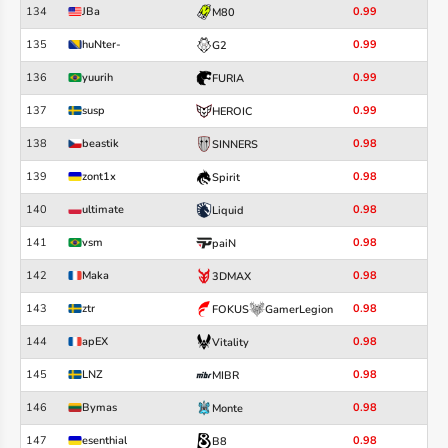
134
JBa
0.99
M80
135
huNter-
0.99
G2
136
yuurih
0.99
FURIA
137
susp
0.99
HEROIC
138
beastik
0.98
SINNERS
139
zont1x
0.98
Spirit
140
ultimate
0.98
Liquid
141
vsm
0.98
paiN
142
Maka
0.98
3DMAX
143
ztr
0.98
FOKUS
GamerLegion
144
apEX
0.98
Vitality
145
LNZ
0.98
MIBR
146
Bymas
0.98
Monte
147
esenthial
0.98
B8