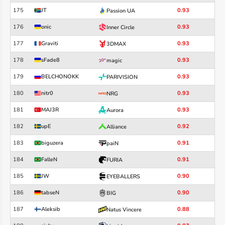
175
JT
0.93
Passion UA
176
onic
0.93
Inner Circle
177
Graviti
0.93
3DMAX
178
sFade8
0.93
magic
179
BELCHONOKK
0.93
PARIVISION
180
nitr0
0.93
NRG
181
MAJ3R
0.93
Aurora
182
upE
0.92
Alliance
183
biguzera
0.91
paiN
184
FalleN
0.91
FURIA
185
JW
0.90
EYEBALLERS
186
tabseN
0.90
BIG
187
Aleksib
0.88
Natus Vincere