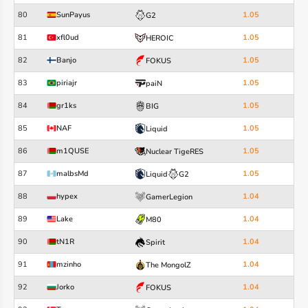
80
SunPayus
1.05
G2
81
xfl0ud
1.05
HEROIC
82
Banjo
1.05
FOKUS
83
piriajr
1.05
paiN
84
gr1ks
1.05
BIG
85
NAF
1.05
Liquid
86
m1QUSE
1.05
Nuclear TigeRES
87
malbsMd
1.05
Liquid
G2
88
hypex
1.04
GamerLegion
89
Lake
1.04
M80
90
tN1R
1.04
Spirit
91
mzinho
1.04
The MongolZ
92
Jorko
1.04
FOKUS