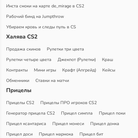
Инста смоки на карте de_mirage в CS2
Рабочий бинд на Jumpthrow
Убираем кровь и следы пуль в CS
Халява CS2
Продажа скинов
Рулетки три цвета
Рулетки четыре цвета
Джекпот (Рулетки)
Краш
Контракты
Мини игры
Крафт (Апгрейд)
Кейсы
Обменники
Ставки на матчи
Прицелы
Прицелы CS2
Прицелы ПРО игроков CS2
Генератор прицела CS2
Прицел симпла
Прицел поки
Прицел ксантариса
Прицел монеси
Прицел донка
Прицел доси
Прицел мармока
Прицел бит