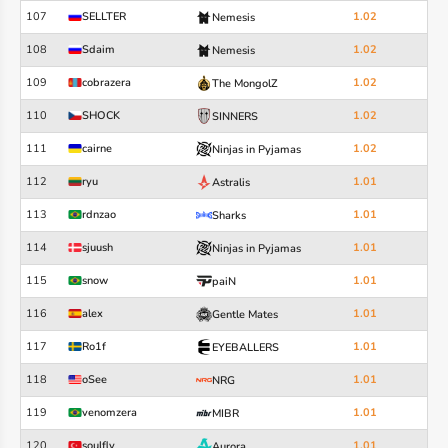
107
SELLTER
1.02
Nemesis
108
Sdaim
1.02
Nemesis
109
cobrazera
1.02
The MongolZ
110
SHOCK
1.02
SINNERS
111
cairne
1.02
Ninjas in Pyjamas
112
ryu
1.01
Astralis
113
rdnzao
1.01
Sharks
114
sjuush
1.01
Ninjas in Pyjamas
115
snow
1.01
paiN
116
alex
1.01
Gentle Mates
117
Ro1f
1.01
EYEBALLERS
118
oSee
1.01
NRG
119
venomzera
1.01
MIBR
120
soulfly
1.01
Aurora