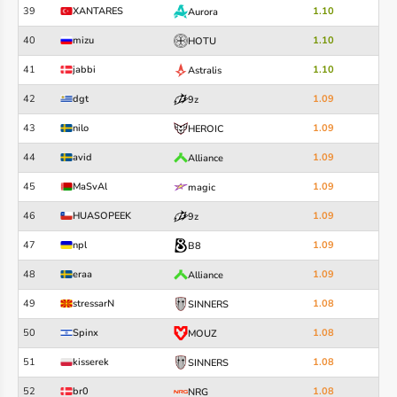
39
XANTARES
1.10
Aurora
40
mizu
1.10
HOTU
41
jabbi
1.10
Astralis
42
dgt
1.09
9z
43
nilo
1.09
HEROIC
44
avid
1.09
Alliance
45
MaSvAl
1.09
magic
46
HUASOPEEK
1.09
9z
47
npl
1.09
B8
48
eraa
1.09
Alliance
49
stressarN
1.08
SINNERS
50
Spinx
1.08
MOUZ
51
kisserek
1.08
SINNERS
52
br0
1.08
NRG