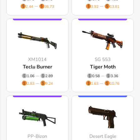
2.44
36.73
3.92
13.81
XM1014
SG 553
Teclu Burner
Tiger Moth
1.06
2.89
0.58
3.36
2.83
9.24
1.63
10.76
PP-Bizon
Desert Eagle