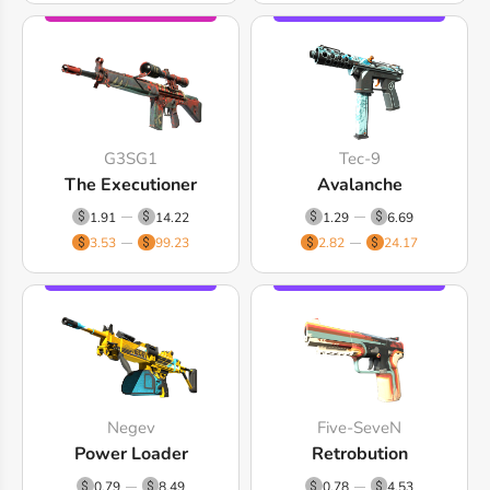
G3SG1
Tec-9
The Executioner
Avalanche
1.91
14.22
1.29
6.69
3.53
99.23
2.82
24.17
Negev
Five-SeveN
Power Loader
Retrobution
0.79
8.49
0.78
4.53