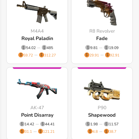
M4A4
R8 Revolver
Royal Paladin
Fade
54.02
485
9.81
19.09
59.72
312.27
29.91
92.91
AK-47
P90
Point Disarray
Shapewood
14.42
44.41
1.98
11.57
31.1
121.21
4.8
38.7