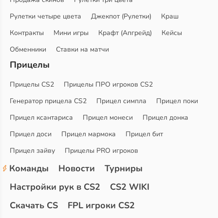
Рулетки четыре цвета
Джекпот (Рулетки)
Краш
Контракты
Мини игры
Крафт (Апгрейд)
Кейсы
Обменники
Ставки на матчи
Прицелы
Прицелы CS2
Прицелы ПРО игроков CS2
Генератор прицела CS2
Прицел симпла
Прицел поки
Прицел ксантариса
Прицел монеси
Прицел донка
Прицел доси
Прицел мармока
Прицел бит
Прицел зайву
Прицелы PRO игроков
Команды
Новости
Турниры
Настройки рук в CS2
CS2 WIKI
Скачать CS
FPL игроки CS2