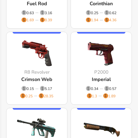
Fuel Rod
Corinthian
0.63
3.16
0.25
0.62
1.69
8.39
1.94
4.36
R8 Revolver
P2000
Crimson Web
Imperial
0.15
5.17
0.34
0.57
0.25
28.35
1.3
1.89