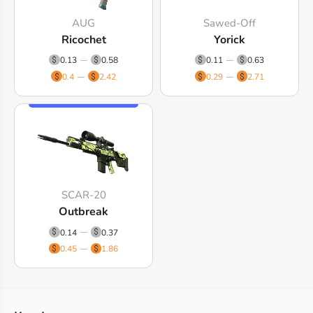
AUG
Sawed-Off
Ricochet
Yorick
0.13
0.58
0.11
0.63
0.4
2.42
0.29
2.71
SCAR-20
Outbreak
0.14
0.37
0.45
1.86