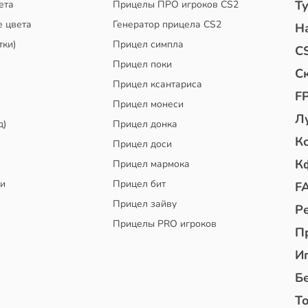
Т
ета
Прицелы ПРО игроков CS2
е цвета
Генератор прицела CS2
Н
тки)
Прицел симпла
C
Прицел поки
С
Прицел ксантариса
F
Прицел монеси
Л
д)
Прицел донка
К
Прицел доси
К
Прицел мармока
чи
Прицел бит
F
Прицел зайву
Р
Прицелы PRO игроков
П
И
Б
То