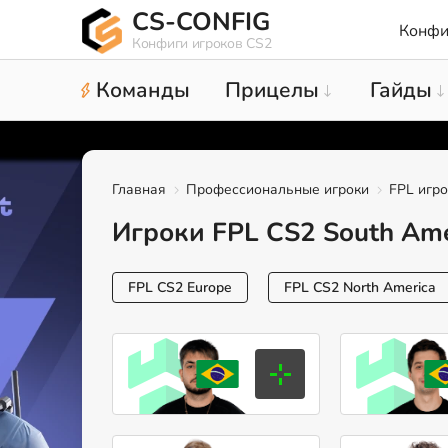
CS-CONFIG
Конфи
Конфиги игроков CS2
Команды
Прицелы
Гайды
Главная
Профессиональные игроки
FPL игр
Игроки FPL CS2 South Ame
FPL CS2 Europe
FPL CS2 North America
chelo
Марсело
Сеспедес