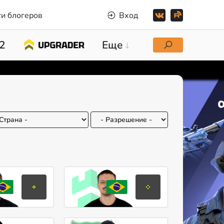
и блогеров
Вход
2
Еще
noway
saadzin
Кайки
Гальерме
Сантос
Пачеко