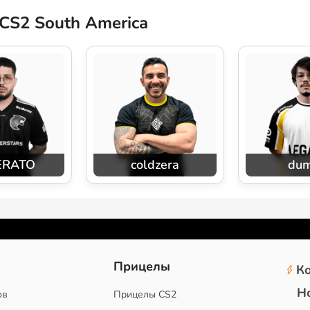
CS2 South America
ERATO
coldzera
du
2
Прицелы
К
Н
ов
Прицелы CS2