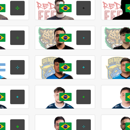
terran
palenscki
Кайо
Густаво
Мескита
Паленски
bks
protado
Бруно
Мигель
Кю
Оливейра
maxxkor
rdnzao
Максимо
Даниел
Кортина
Монтейру
Lacerda
fl4sh
Кау
Фелипе
Алитолип
Порфирио
detr0ittJ
k1not1
Патрик
Фабрицио
Карвалью
Манхэз