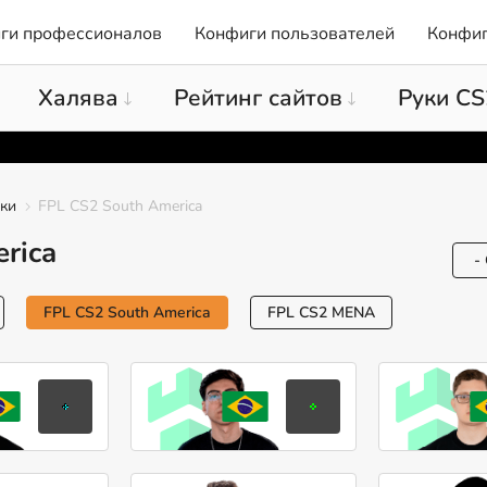
ги профессионалов
Конфиги пользователей
Конфиг
Халява
Рейтинг сайтов
Руки CS
оки
FPL CS2 South America
rica
FPL CS2 South America
FPL CS2 MENA
VINI
decenty
Виниций
Лукас
Фигуэйреду
Баселар