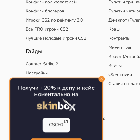
Конфиги пользователей
Рулетки три цв
Конфиги блогеров
Рулетки четыр
Игроки CS2 по рейтингу 3.0
Джекпот (Руле
Все PRO игроки CS2
Краш
Лучшие молодые игроки CS2
Контракты
Мини игры
Гайды
Крафт (Апгрей
Counter-Strike 2
Кейсы
Настройки
Обменники
Руководство
Ставки на мат
Получи +20% к депу и кейс
Тактики
моментально на
Конфиг для тренировок в CS
Как сохранить свой конфиг CS
Инста смоки на карте de_mirage в CS2
CSCFG
Рабочий бинд на Jumpthrow
Убираем кровь и следы пуль в CS