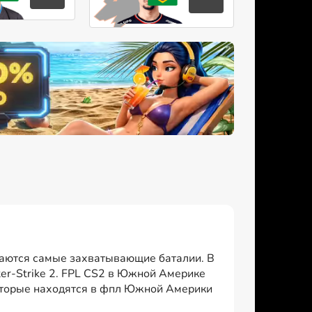
Алмейда
Родригес
иваются самые захватывающие баталии. В
er-Strike 2. FPL CS2 в Южной Америке
оторые находятся в фпл Южной Америки