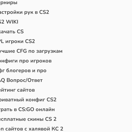
урниры
астройки рук в CS2
S2 WIKI
качать CS
PL игроки CS2
учшие CFG по загрузкам
онфиги про игроков
фг блогеров и про
AQ Вопрос/Ответ
ейтинг сайтов
риватный конфиг CS2
грать в CS:GO онлайн
есплатные скины CS 2
п сайтов с халявой КС 2