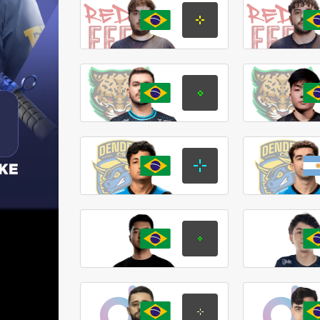
coxa
Педро
Краузе
nolkz
Фелипе
Родригес
koala
Жуан
Педро
fREQ
Леонардо
Куруссу
PKL
Винициос
Коельхо