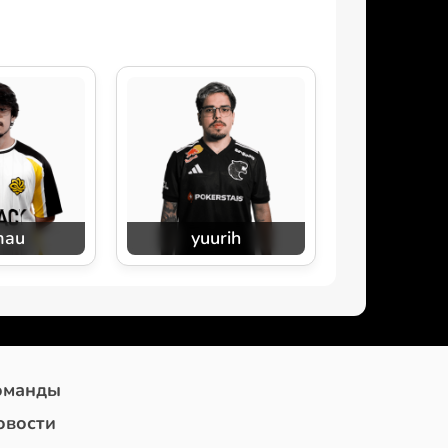
mau
yuurih
оманды
овости