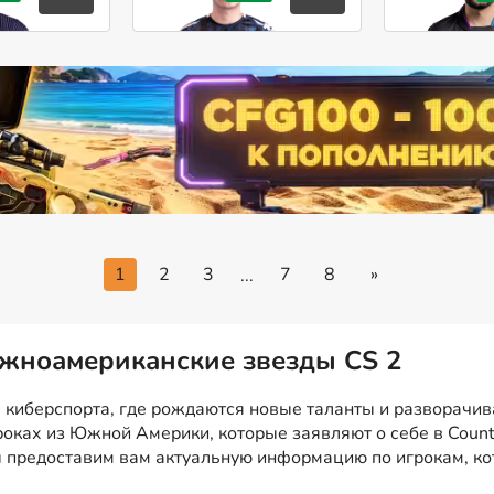
1
2
3
7
8
»
...
Южноамериканские звезды CS 2
на киберспорта, где рождаются новые таланты и разворач
оках из Южной Америки, которые заявляют о себе в Count
ы предоставим вам актуальную информацию по игрокам, к