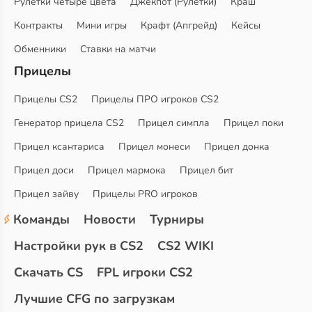
Рулетки четыре цвета
Джекпот (Рулетки)
Краш
Контракты
Мини игры
Крафт (Апгрейд)
Кейсы
Обменники
Ставки на матчи
Прицелы
Прицелы CS2
Прицелы ПРО игроков CS2
Генератор прицела CS2
Прицел симпла
Прицел поки
Прицел ксантариса
Прицел монеси
Прицел донка
Прицел доси
Прицел мармока
Прицел бит
Прицел зайву
Прицелы PRO игроков
Команды
Новости
Турниры
Настройки рук в CS2
CS2 WIKI
Скачать CS
FPL игроки CS2
Лучшие CFG по загрузкам