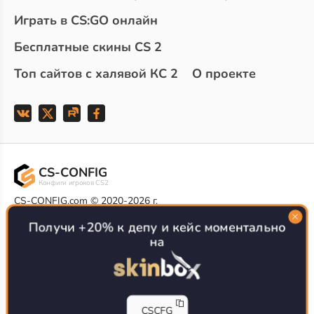
Играть в CS:GO онлайн
Бесплатные скины CS 2
Топ сайтов с халявой КС 2
О проекте
CS-CONFIG
Конфиги игроков CS2
CS-CONFIG.com © 2020-2026 г.
Политика конфиденциальности
РЕКЛАМА НА САЙТЕ
Получи +20% к депу и кейс моментально
на
Все доступные варианты размещения
Согласие на обработку данных
О CS-CONFIG.COM
CFG pro CS 2 - именно это мы и размещаем на нашем
CSCFG