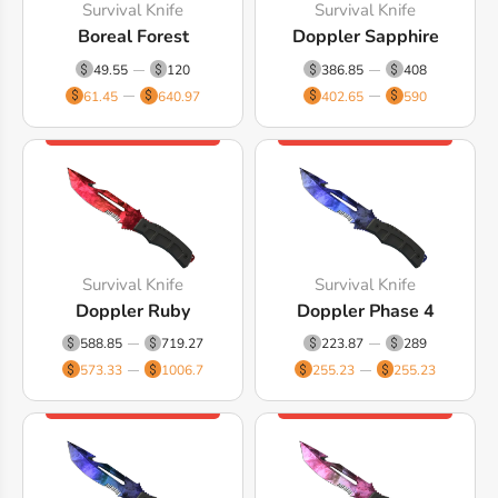
Survival Knife
Survival Knife
Boreal Forest
Doppler Sapphire
49.55
120
386.85
408
61.45
640.97
402.65
590
Survival Knife
Survival Knife
Doppler Ruby
Doppler Phase 4
588.85
719.27
223.87
289
573.33
1006.7
255.23
255.23