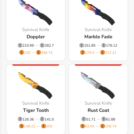
Survival Knife
Survival Knife
Doppler
Marble Fade
210.99
282.7
151.85
176.12
230
348.74
179.5
212.21
Survival Knife
Survival Knife
Tiger Tooth
Rust Coat
126.36
141.5
51.71
61.88
148.22
250
63.94
108.74