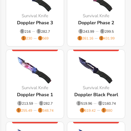
Survival Knife
Survival Knife
Doppler Phase 3
Doppler Phase 2
216
282.7
243.99
299.5
230
569
261.16
431.99
Survival Knife
Survival Knife
Doppler Phase 1
Doppler Black Pearl
213.59
282.7
519.96
2160.74
255.49
348.74
619.42
880