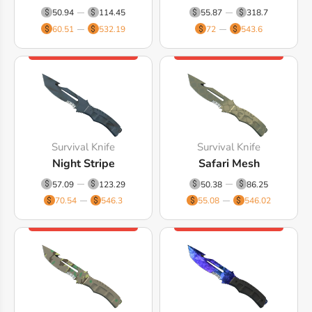
50.94
114.45
55.87
318.7
60.51
532.19
72
543.6
Survival Knife
Survival Knife
Night Stripe
Safari Mesh
57.09
123.29
50.38
86.25
70.54
546.3
55.08
546.02