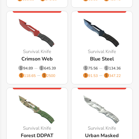
Survival Knife
Survival Knife
Crimson Web
Blue Steel
94.89
645.39
75.56
134.36
118.65
2500
91.53
347.22
Survival Knife
Survival Knife
Forest DDPAT
Urban Masked