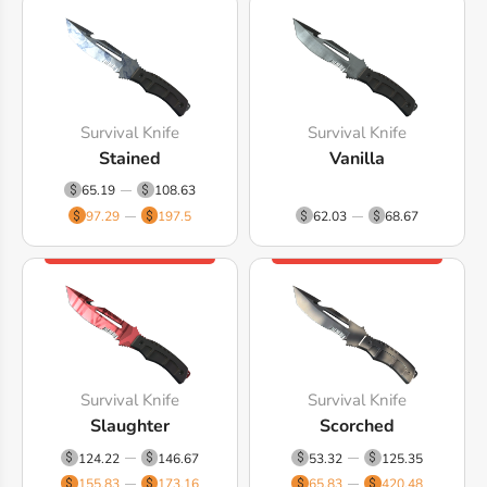
Survival Knife
Survival Knife
Stained
Vanilla
65.19
108.63
97.29
197.5
62.03
68.67
Survival Knife
Survival Knife
Slaughter
Scorched
124.22
146.67
53.32
125.35
155.83
173.16
65.83
420.48