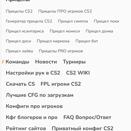
Прицелы CS2
Прицелы ПРО игроков CS2
Генератор прицела CS2
Прицел симпла
Прицел поки
Прицел ксантариса
Прицел монеси
Прицел донка
Прицел доси
Прицел мармока
Прицел бит
Прицел зайву
Прицелы PRO игроков
Команды
Новости
Турниры
Настройки рук в CS2
CS2 WIKI
Скачать CS
FPL игроки CS2
Лучшие CFG по загрузкам
Конфиги про игроков
Кфг блогеров и про
FAQ Вопрос/Ответ
Рейтинг сайтов
Приватный конфиг CS2