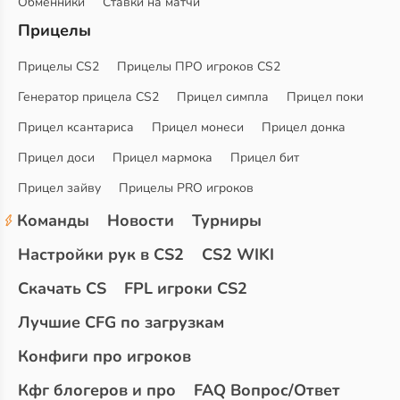
Обменники
Ставки на матчи
Прицелы
Прицелы CS2
Прицелы ПРО игроков CS2
Генератор прицела CS2
Прицел симпла
Прицел поки
Прицел ксантариса
Прицел монеси
Прицел донка
Прицел доси
Прицел мармока
Прицел бит
Прицел зайву
Прицелы PRO игроков
Команды
Новости
Турниры
Настройки рук в CS2
CS2 WIKI
Скачать CS
FPL игроки CS2
Лучшие CFG по загрузкам
Конфиги про игроков
Кфг блогеров и про
FAQ Вопрос/Ответ