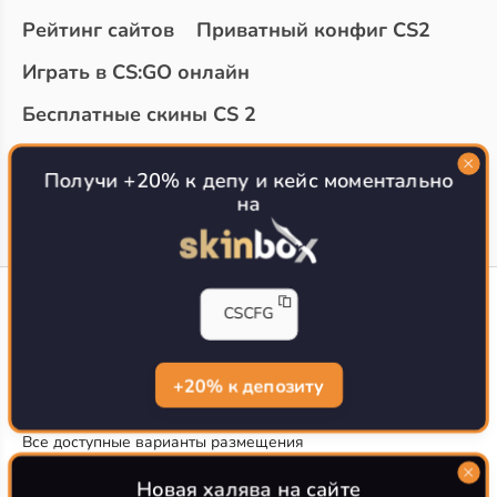
Рейтинг сайтов
Приватный конфиг CS2
Играть в CS:GO онлайн
Бесплатные скины CS 2
Топ сайтов с халявой КС 2
О проекте
Получи +20% к депу и кейс моментально
на
CS-CONFIG
CSCFG
Конфиги игроков CS2
CS-CONFIG.com © 2020-2026 г.
Политика конфиденциальности
+20% к депозиту
РЕКЛАМА НА САЙТЕ
Все доступные варианты размещения
Согласие на обработку данных
О CS-CONFIG.COM
Новая халява на сайте