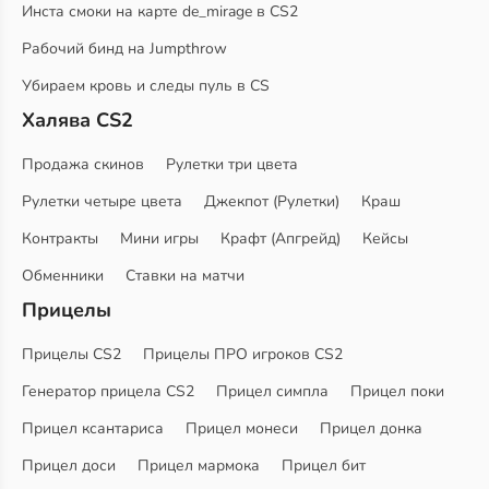
Инста смоки на карте de_mirage в CS2
Рабочий бинд на Jumpthrow
Убираем кровь и следы пуль в CS
Халява CS2
Продажа скинов
Рулетки три цвета
Рулетки четыре цвета
Джекпот (Рулетки)
Краш
Контракты
Мини игры
Крафт (Апгрейд)
Кейсы
Обменники
Ставки на матчи
Прицелы
Прицелы CS2
Прицелы ПРО игроков CS2
Генератор прицела CS2
Прицел симпла
Прицел поки
Прицел ксантариса
Прицел монеси
Прицел донка
Прицел доси
Прицел мармока
Прицел бит