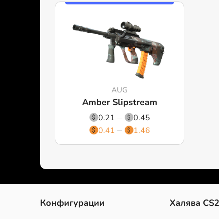
AUG
Amber Slipstream
0.21
0.45
0.41
1.46
Конфигурации
Халява CS