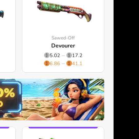
Sawed-Off
Devourer
5.02
17.2
6.86
41.1