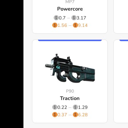
MP7
Powercore
0.7
3.17
1.56
9.14
P90
Traction
0.22
1.29
0.37
6.28