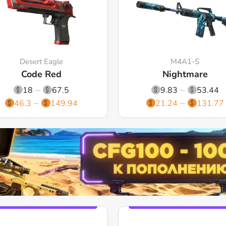
Desert Eagle
M4A1-S
Code Red
Nightmare
18
67.5
9.83
53.44
46.3
149.94
21.24
131.77