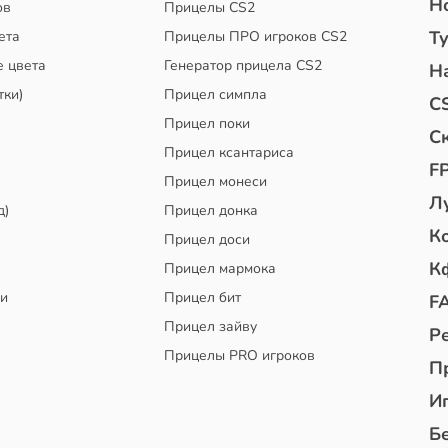
Н
ов
Прицелы CS2
Т
ета
Прицелы ПРО игроков CS2
е цвета
Генератор прицела CS2
Н
тки)
Прицел симпла
C
Прицел поки
С
Прицел ксантариса
F
Прицел монеси
Л
д)
Прицел донка
К
Прицел доси
К
Прицел мармока
чи
Прицел бит
F
Прицел зайву
Р
Прицелы PRO игроков
П
И
Б