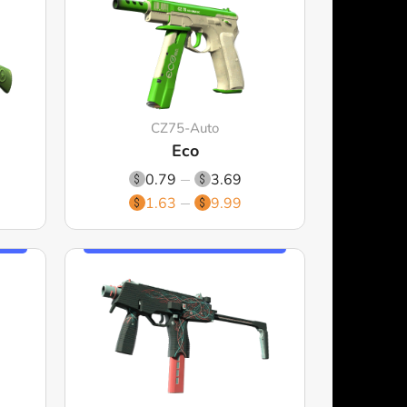
CZ75-Auto
Eco
0.79
3.69
1.63
9.99