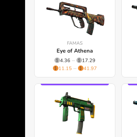
FAMAS
Eye of Athena
4.36
17.29
11.15
41.97