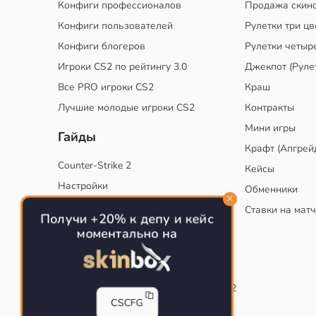
Конфиги профессионалов
Продажа скин
Конфиги пользователей
Рулетки три цв
Конфиги блогеров
Рулетки четыр
Игроки CS2 по рейтингу 3.0
Джекпот (Руле
Все PRO игроки CS2
Краш
Лучшие молодые игроки CS2
Контракты
Мини игры
Гайды
Крафт (Апгрей
Counter-Strike 2
Кейсы
Настройки
Обменники
Руководство
Ставки на мат
Получи +20% к депу и кейс
Тактики
моментально на
Конфиг для тренировок в CS
Как сохранить свой конфиг CS
Инста смоки на карте de_mirage в CS2
CSCFG
Рабочий бинд на Jumpthrow