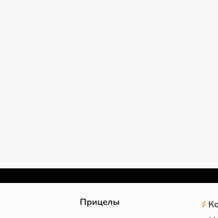
2
Прицелы
К