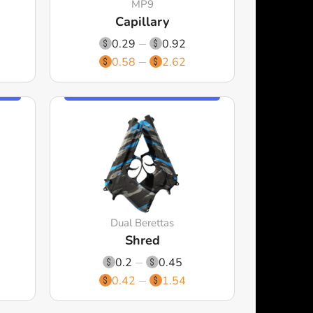
MP9
Capillary
0.29
0.92
0.58
2.62
Dual Berettas
Shred
0.2
0.45
0.42
1.54