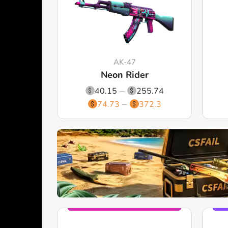
AK-47
Neon Rider
40.15
255.74
74.73
372.3