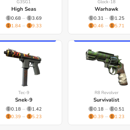
G3SG1
Glock-18
High Seas
Warhawk
0.68
3.69
0.31
1.25
1.84
9.33
0.46
5.71
Tec-9
R8 Revolver
Snek-9
Survivalist
0.18
1.42
0.18
0.51
0.39
5.23
0.39
1.23