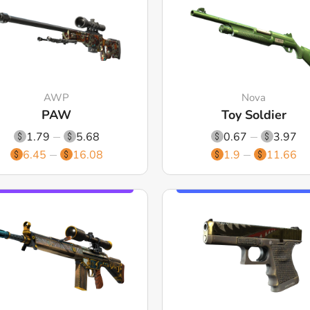
AWP
Nova
PAW
Toy Soldier
1.79
5.68
0.67
3.97
6.45
16.08
1.9
11.66