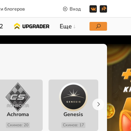
и блогеров
Вход
2
Еще
Achroma
Genesis
Fev
Скинов: 20
Скинов: 17
Скино