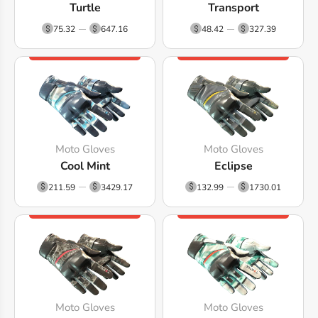
Turtle
Transport
75.32
647.16
48.42
327.39
Moto Gloves
Moto Gloves
Cool Mint
Eclipse
211.59
3429.17
132.99
1730.01
Moto Gloves
Moto Gloves