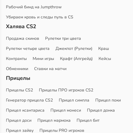
Рабочий бинд на Jumpthrow
Убираем кровь и следы пуль в CS
Халява CS2
Продажа скинов
Рулетки три цвета
Рулетки четыре цвета
Джекпот (Рулетки)
Краш
Контракты
Мини игры
Крафт (Апгрейд)
Кейсы
Обменники
Ставки на матчи
Прицелы
Прицелы CS2
Прицелы ПРО игроков CS2
Генератор прицела CS2
Прицел симпла
Прицел поки
Прицел ксантариса
Прицел монеси
Прицел донка
Прицел доси
Прицел мармока
Прицел бит
Прицел зайву
Прицелы PRO игроков