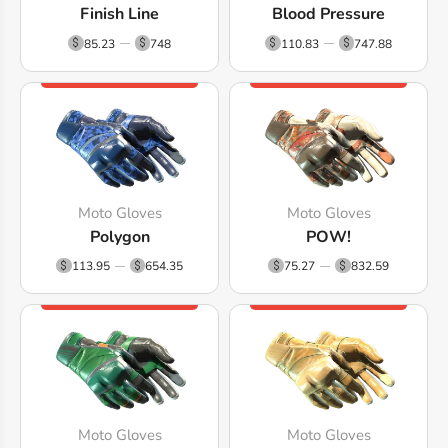
Finish Line
Blood Pressure
85.23
748
110.83
747.88
Moto Gloves
Moto Gloves
Polygon
POW!
113.95
654.35
75.27
832.59
Moto Gloves
Moto Gloves