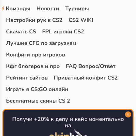
Команды
Новости
Турниры
Настройки рук в CS2
CS2 WIKI
Скачать CS
FPL игроки CS2
Лучшие CFG по загрузкам
Конфиги про игроков
Кфг блогеров и про
FAQ Вопрос/Ответ
Рейтинг сайтов
Приватный конфиг CS2
Играть в CS:GO онлайн
Бесплатные скины CS 2
Топ сайтов с халявой КС 2
О проекте
Получи +20% к депу и кейс моментально
на