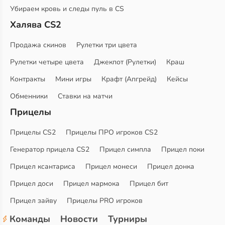
Убираем кровь и следы пуль в CS
Халява CS2
Продажа скинов
Рулетки три цвета
Рулетки четыре цвета
Джекпот (Рулетки)
Краш
Контракты
Мини игры
Крафт (Апгрейд)
Кейсы
Обменники
Ставки на матчи
Прицелы
Прицелы CS2
Прицелы ПРО игроков CS2
Генератор прицела CS2
Прицел симпла
Прицел поки
Прицел ксантариса
Прицел монеси
Прицел донка
Прицел доси
Прицел мармока
Прицел бит
Прицел зайву
Прицелы PRO игроков
Команды
Новости
Турниры