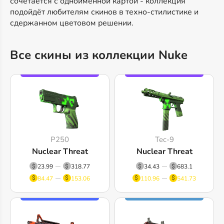
сочетается с одноимённой картой - коллекция
подойдёт любителям скинов в техно-стилистике и
сдержанном цветовом решении.
Все скины из коллекции Nuke
P250
Tec-9
Nuclear Threat
Nuclear Threat
23.99
318.77
34.43
683.1
84.47
153.06
110.96
541.73