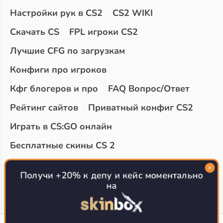
Настройки рук в CS2
CS2 WIKI
Скачать CS
FPL игроки CS2
Лучшие CFG по загрузкам
Конфиги про игроков
Кфг блогеров и про
FAQ Вопрос/Ответ
Рейтинг сайтов
Приватный конфиг CS2
Играть в CS:GO онлайн
Бесплатные скины CS 2
Топ сайтов с халявой КС 2
О проекте
Получи +20% к депу и кейс моментально
на