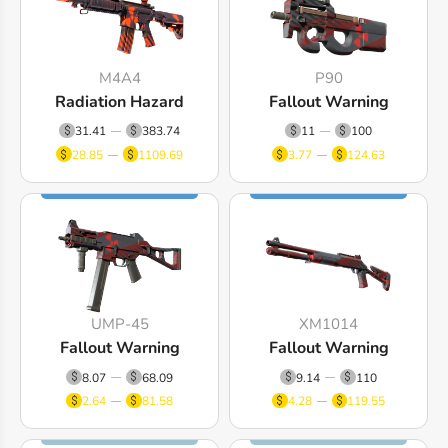
M4A4
P90
Radiation Hazard
Fallout Warning
31.41
383.74
11
100
28.85
1109.69
3.77
124.63
UMP-45
XM1014
Fallout Warning
Fallout Warning
8.07
68.09
9.14
110
2.64
81.58
4.28
119.55