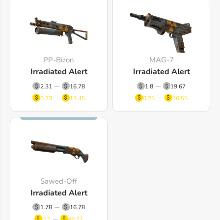
PP-Bizon
MAG-7
Irradiated Alert
Irradiated Alert
2.31
16.78
1.8
19.67
0.33
13.45
0.25
16.55
Sawed-Off
Irradiated Alert
1.78
16.78
0.2
48.27