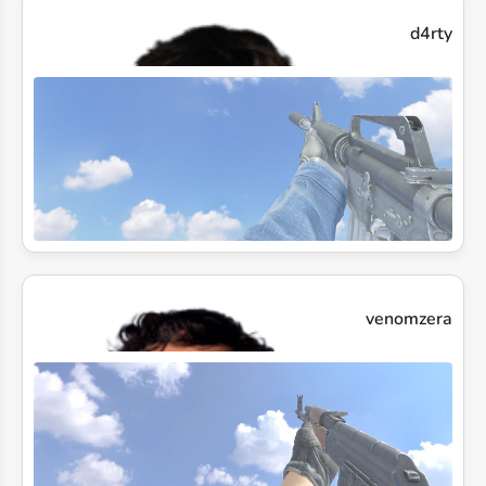
d4rty
venomzera