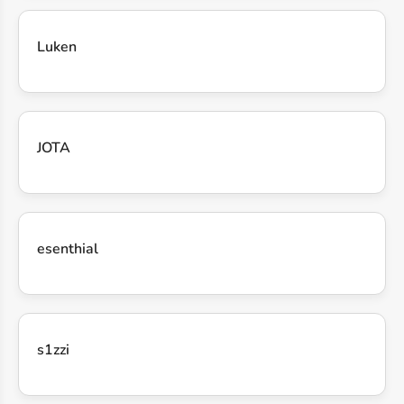
Luken
JOTA
esenthial
s1zzi