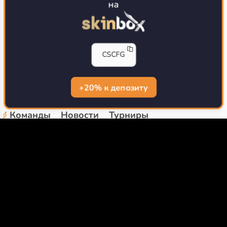
на
Прицелы
Прицелы CS2
Прицелы ПРО игроков CS2
Генератор прицела CS2
Прицел симпла
Прицел поки
CSCFG
Прицел ксантариса
Прицел монеси
Прицел донка
Прицел доси
Прицел мармока
Прицел бит
+20% к депозиту
Прицел зайву
Прицелы PRO игроков
Команды
Новости
Турниры
Настройки рук в CS2
CS2 WIKI
Скачать CS
FPL игроки CS2
Лучшие CFG по загрузкам
Конфиги про игроков
Кфг блогеров и про
FAQ Вопрос/Ответ