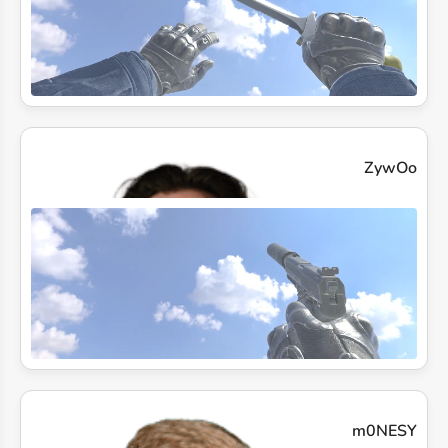
ZywOo
m0NESY