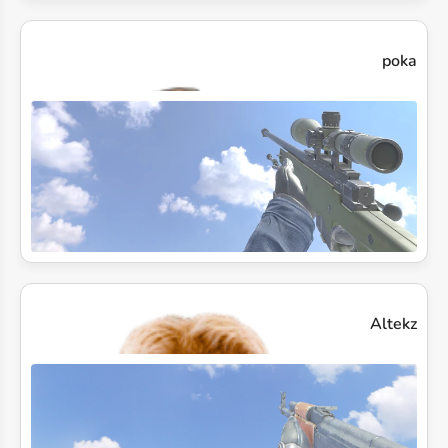
poka
Altekz