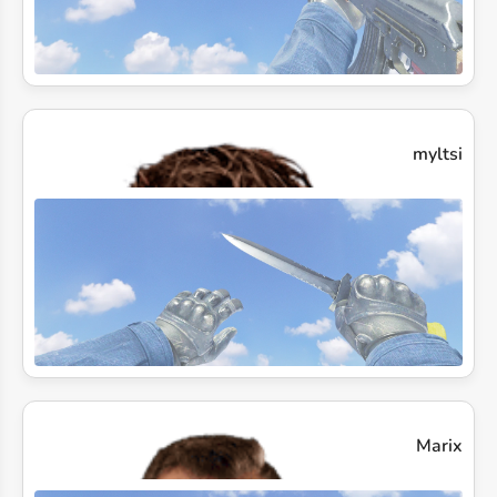
myltsi
Marix