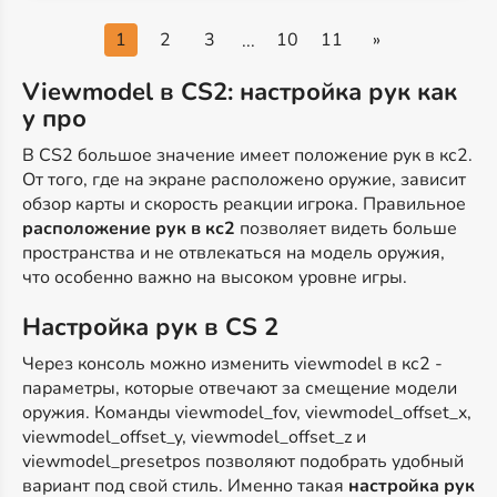
1
2
3
10
11
»
...
Viewmodel в CS2: настройка рук как
у про
В CS2 большое значение имеет положение рук в кс2.
От того, где на экране расположено оружие, зависит
обзор карты и скорость реакции игрока. Правильное
расположение рук в кс2
позволяет видеть больше
пространства и не отвлекаться на модель оружия,
что особенно важно на высоком уровне игры.
Настройка рук в CS 2
Через консоль можно изменить viewmodel в кс2 -
параметры, которые отвечают за смещение модели
оружия. Команды viewmodel_fov, viewmodel_offset_x,
viewmodel_offset_y, viewmodel_offset_z и
viewmodel_presetpos позволяют подобрать удобный
вариант под свой стиль. Именно такая
настройка рук