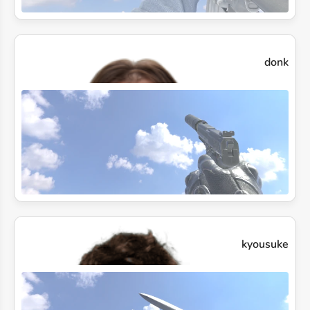
donk
kyousuke