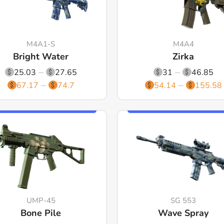
M4A1-S
M4A4
Bright Water
Zirka
25.03
27.65
31
46.85
67.17
74.7
54.14
155.58
UMP-45
SG 553
Bone Pile
Wave Spray