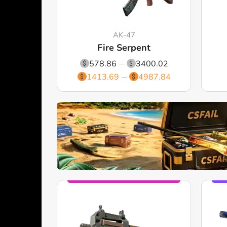
AK-47
Fire Serpent
578.86
3400.02
1413.69
4987.84