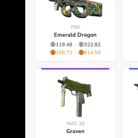
P90
Emerald Dragon
119.48
322.82
198.72
814.59
MAC-10
Graven