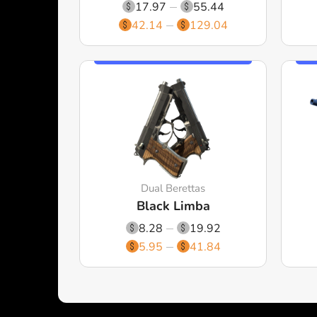
17.97
55.44
42.14
129.04
Dual Berettas
Black Limba
8.28
19.92
5.95
41.84