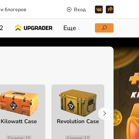
и блогеров
Вход
2
Еще
Kilowatt Case
Revolution Case
Recoil
Скинов: 17
Скинов: 17
Скино