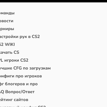
оманды
овости
урниры
астройки рук в CS2
S2 WIKI
качать CS
PL игроки CS2
учшие CFG по загрузкам
онфиги про игроков
фг блогеров и про
AQ Вопрос/Ответ
ейтинг сайтов