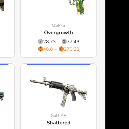
USP-S
Overgrowth
28.73
77.43
48.8
270.23
Galil AR
Shattered