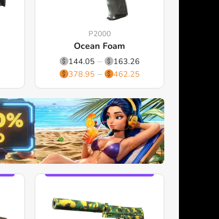
P2000
Ocean Foam
2
144.05
163.26
8
378.95
462.25