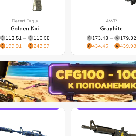
Desert Eagle
AWP
Golden Koi
Graphite
112.51
116.08
173.48
179.3
199.91
243.97
434.46
439.9