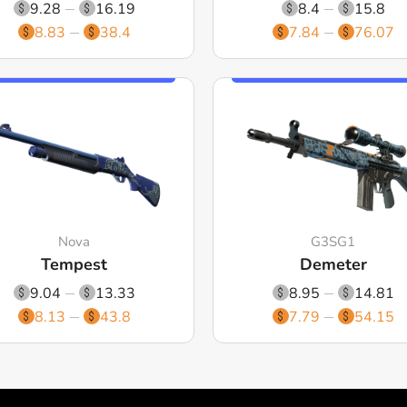
9.28
16.19
8.4
15.8
8.83
38.4
7.84
76.07
Nova
G3SG1
Tempest
Demeter
9.04
13.33
8.95
14.81
8.13
43.8
7.79
54.15