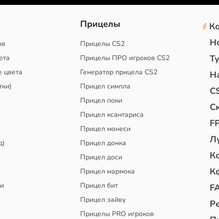
2
Прицелы
К
Н
ов
Прицелы CS2
Т
ета
Прицелы ПРО игроков CS2
е цвета
Генератор прицела CS2
Н
тки)
Прицел симпла
C
Прицел поки
С
Прицел ксантариса
F
Прицел монеси
Л
д)
Прицел донка
К
Прицел доси
К
Прицел мармока
чи
Прицел бит
F
Прицел зайву
Р
Прицелы PRO игроков