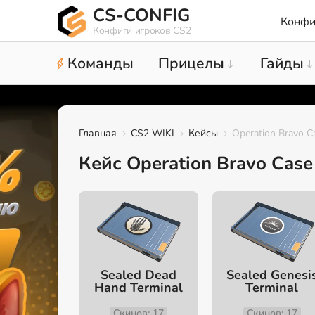
CS-CONFIG
Конфи
Конфиги игроков CS2
Команды
Прицелы
Гайды
Главная
CS2 WIKI
Кейсы
Operation Bravo C
Кейс Operation Bravo Case
Sealed Dead
Sealed Genesi
Hand Terminal
Terminal
Скинов: 17
Скинов: 17