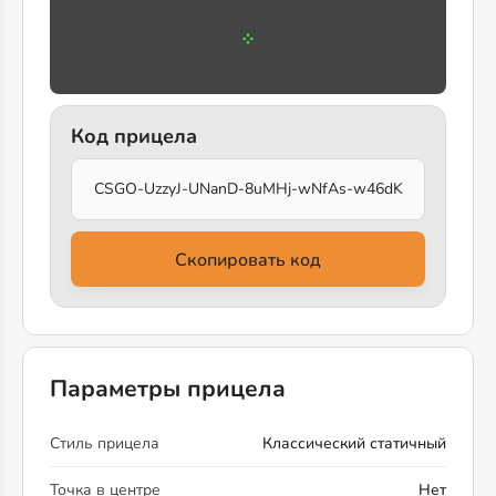
Код прицела
CSGO-UzzyJ-UNanD-8uMHj-wNfAs-w46dK
Скопировать код
Параметры прицела
Стиль прицела
Классический статичный
Точка в центре
Нет