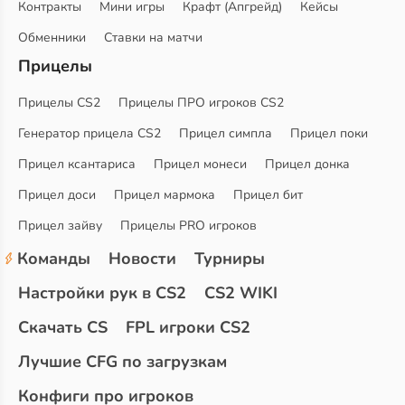
Контракты
Мини игры
Крафт (Апгрейд)
Кейсы
Обменники
Ставки на матчи
Прицелы
Прицелы CS2
Прицелы ПРО игроков CS2
Генератор прицела CS2
Прицел симпла
Прицел поки
Прицел ксантариса
Прицел монеси
Прицел донка
Прицел доси
Прицел мармока
Прицел бит
Прицел зайву
Прицелы PRO игроков
Команды
Новости
Турниры
Настройки рук в CS2
CS2 WIKI
Скачать CS
FPL игроки CS2
Лучшие CFG по загрузкам
Конфиги про игроков