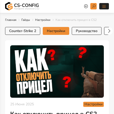
CS-CONFIG
Конфиги игроков CS2
Главная
Гайды
Настройки
Как отключить прицел в CS2
Counter-Strike 2
Настройки
Руководство
Тр
Настройки
25 Июня 2025