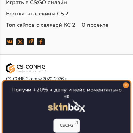
Играть в CS:GO онлайн
Бесплатные скины CS 2
Топ сайтов с халявой КС 2
О проекте
CS-CONFIG
Конфиги игроков CS2
CS-CONFIG.com © 2020-2026 г.
Политика конфиденциальности
РЕКЛАМА НА САЙТЕ
Получи +20% к депу и кейс моментально
на
Все доступные варианты размещения
Согласие на обработку данных
О CS-CONFIG.COM
CFG pro CS 2 - именно это мы и размещаем на нашем
CSCFG
проекте, иными словами мы предоставляем пользователям
актуальные
конфиги про игроков кс2
. Также вы сможете