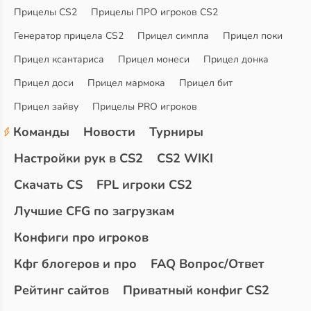
Прицелы CS2
Прицелы ПРО игроков CS2
Генератор прицела CS2
Прицел симпла
Прицел поки
Прицел ксантариса
Прицел монеси
Прицел донка
Прицел доси
Прицел мармока
Прицел бит
Прицел зайву
Прицелы PRO игроков
Команды
Новости
Турниры
Настройки рук в CS2
CS2 WIKI
Скачать CS
FPL игроки CS2
Лучшие CFG по загрузкам
Конфиги про игроков
Кфг блогеров и про
FAQ Вопрос/Ответ
Рейтинг сайтов
Приватный конфиг CS2